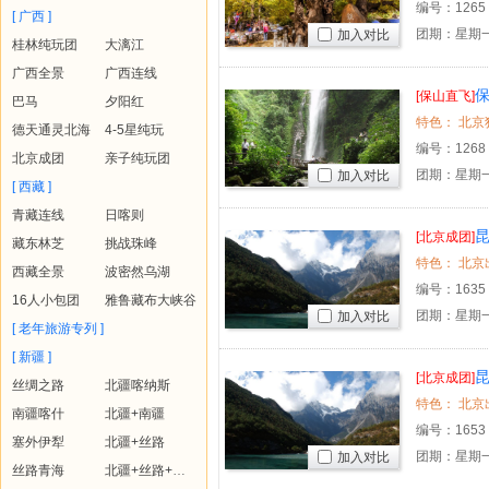
编号：
1265
[ 广西 ]
团期：星期一
加入对比
桂林纯玩团
大漓江
广西全景
广西连线
[保山直飞]
巴马
夕阳红
德天通灵北海
4-5星纯玩
编号：
1268
北京成团
亲子纯玩团
团期：星期一
加入对比
[ 西藏 ]
青藏连线
日喀则
[北京成团]
藏东林芝
挑战珠峰
西藏全景
波密然乌湖
编号：
1635
16人小包团
雅鲁藏布大峡谷
团期：星期一
加入对比
[ 老年旅游专列 ]
[ 新疆 ]
昆
[北京成团]
丝绸之路
北疆喀纳斯
南疆喀什
北疆+南疆
编号：
1653
塞外伊犁
北疆+丝路
团期：星期一
加入对比
丝路青海
北疆+丝路+青海