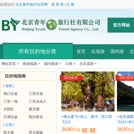
欢迎访问
北京青年旅行社官网
请
登 录
|
注 册
所有目的地分类
首页
出境游
国内游
北
网站首页 >
旅游线路 >
国内旅游 >
云南 >
北京成团 >
目的地指南
强烈推荐
强烈推荐
[ 海南 ]
海口往返
三亚往返
三亚一地
三亚自由人
夕阳红
蜜月团
<保山直飞>
保山、腾冲、怒江双
<北京成团
天津往返
西沙群岛
飞5日
飞6日<单
[ 云南 ]
3680
3690
元起
元
昆大丽
昆大丽版