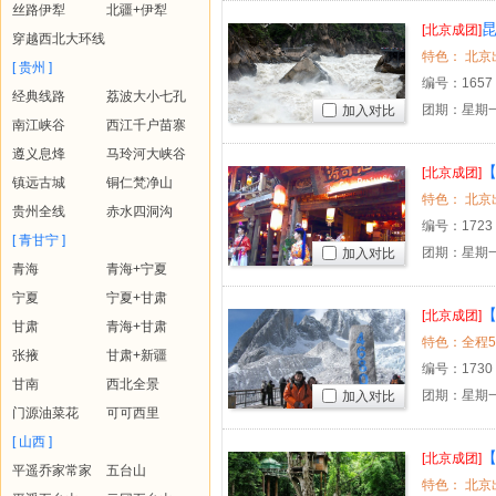
丝路伊犁
北疆+伊犁
[北京成团]
穿越西北大环线
[ 贵州 ]
编号：
1657
经典线路
荔波大小七孔
团期：星期一
加入对比
南江峡谷
西江千户苗寨
遵义息烽
马玲河大峡谷
【
[北京成团]
镇远古城
铜仁梵净山
贵州全线
赤水四洞沟
编号：
1723
[ 青甘宁 ]
团期：星期一
加入对比
青海
青海+宁夏
宁夏
宁夏+甘肃
【
[北京成团]
甘肃
青海+甘肃
张掖
甘肃+新疆
编号：
1730
甘南
西北全景
团期：星期一
加入对比
门源油菜花
可可西里
[ 山西 ]
【
[北京成团]
平遥乔家常家
五台山