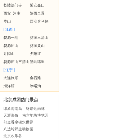
乾陵法门寺
延安壶口
西安+河南
陕西全景
华山
西安兵马俑
[ 江西 ]
婺源一地
婺源三清山
婺源庐山
婺源黄山
井冈山
夕阳红
婺源庐山三清山
篁岭瑶里
[ 辽宁 ]
大连旅顺
金石滩
海洋馆
冰峪沟
北京成团热门景点
印象海南岛
呀诺达雨林
天涯海角
南宫地热博览园
郁金香摩锐水世界
八达岭野生动物园
北京欢乐谷