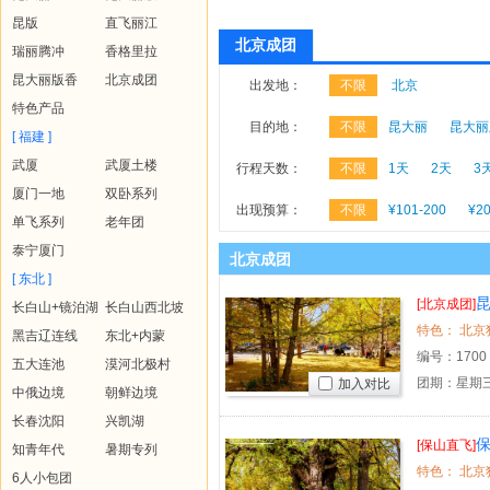
昆版
直飞丽江
北京成团
瑞丽腾冲
香格里拉
昆大丽版香
北京成团
出发地：
不限
北京
特色产品
目的地：
不限
昆大丽
昆大丽
[ 福建 ]
武厦
武厦土楼
行程天数：
不限
1天
2天
3
厦门一地
双卧系列
出现预算：
不限
¥101-200
¥20
单飞系列
老年团
泰宁厦门
北京成团
[ 东北 ]
[北京成团]
长白山+镜泊湖
长白山西北坡
黑吉辽连线
东北+内蒙
编号：
1700
五大连池
漠河北极村
团期：星期三
加入对比
中俄边境
朝鲜边境
长春沈阳
兴凯湖
[保山直飞]
知青年代
暑期专列
6人小包团