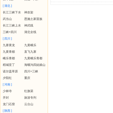
[ 湖北 ]
长江三峡下水
神农架
武当山
恩施土家苗族
长江三峡上水
神武线
三峡+四川
湖北全线
[ 四川 ]
九寨黄龙
九黄峨乐
九黄青都
直飞九寨
峨乐青都
九黄峨乐青都
稻城亚丁
海螺沟四姑娘山
诺尔盖草原
四川+三峡
夕阳红
重庆
[ 河南 ]
少林寺
红旗渠
开封
旅游专列
龙门石窟
云台山
[ 陕西 ]