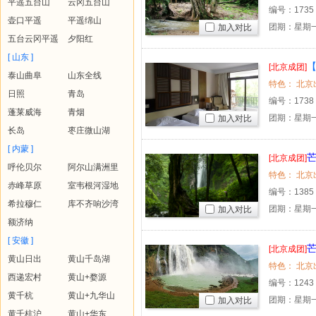
平遥五台山
云冈五台山
编号：
1735
壶口平遥
平遥绵山
团期：星期一
加入对比
五台云冈平遥
夕阳红
[ 山东 ]
【
[北京成团]
泰山曲阜
山东全线
>
日照
青岛
编号：
1738
蓬莱威海
青烟
团期：星期一
加入对比
长岛
枣庄微山湖
[ 内蒙 ]
[北京成团]
呼伦贝尔
阿尔山满洲里
赤峰草原
室韦根河湿地
编号：
1385
希拉穆仁
库不齐响沙湾
团期：星期一
加入对比
额济纳
[ 安徽 ]
[北京成团]
黄山日出
黄山千岛湖
西递宏村
黄山+婺源
编号：
1243
黄千杭
黄山+九华山
团期：星期一
加入对比
黄千杭沪
黄山+华东