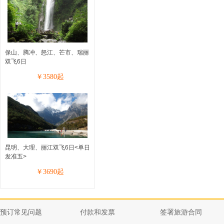
保山、腾冲、怒江、芒市、瑞丽
双飞6日
￥
3580
起
昆明、大理、丽江双飞6日<单日
发准五>
￥
3690
起
预订常见问题
付款和发票
签署旅游合同