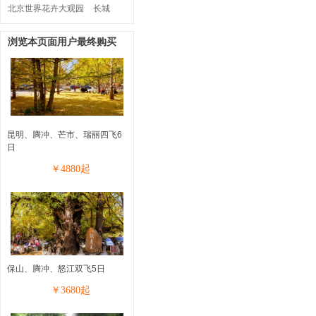
北京世界花卉大观园
长城
浏览本页面用户最终购买
昆明、腾冲、芒市、瑞丽四飞6
日
￥
4880
起
保山、腾冲、怒江双飞5日
￥
3680
起