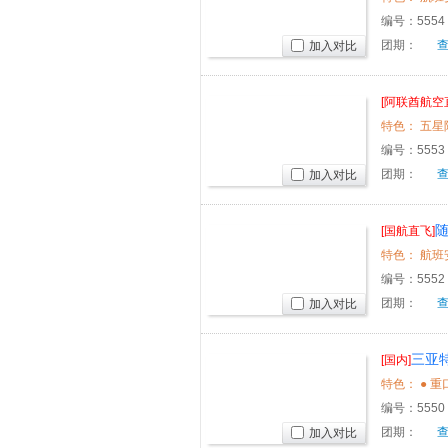
编号：
5554
团期：
加入对比
[阿联酋航空
编号：
5553
团期：
加入对比
随
[国航直飞]
编号：
5552
团期：
加入对比
三亚
[国内]
编号：
5550
团期：
加入对比