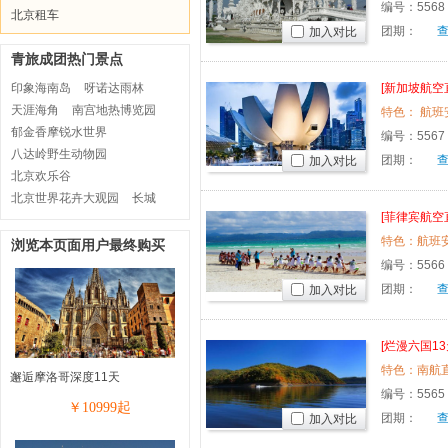
编号：
5568
北京租车
团期：
加入对比
青旅成团热门景点
印象海南岛
呀诺达雨林
[新加坡航空
天涯海角
南宫地热博览园
郁金香摩锐水世界
编号：
5567
八达岭野生动物园
团期：
加入对比
北京欢乐谷
北京世界花卉大观园
长城
[菲律宾航空
浏览本页面用户最终购买
编号：
5566
团期：
加入对比
[烂漫六国13
邂逅摩洛哥深度11天
编号：
5565
￥
10999
起
团期：
加入对比