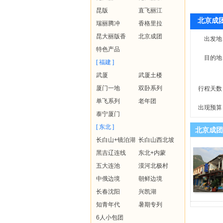
昆版
直飞丽江
北京成
瑞丽腾冲
香格里拉
昆大丽版香
北京成团
出发地
特色产品
目的地
[ 福建 ]
武厦
武厦土楼
厦门一地
双卧系列
行程天数
单飞系列
老年团
出现预算
泰宁厦门
[ 东北 ]
北京成团
长白山+镜泊湖
长白山西北坡
黑吉辽连线
东北+内蒙
五大连池
漠河北极村
中俄边境
朝鲜边境
长春沈阳
兴凯湖
知青年代
暑期专列
6人小包团