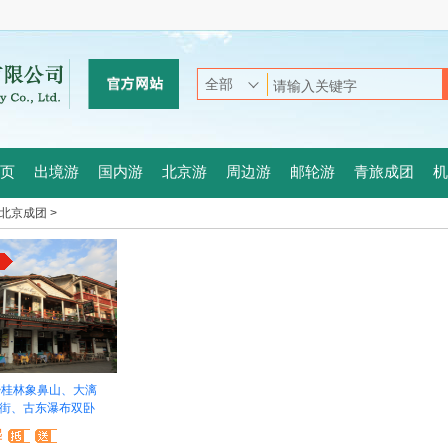
页
出境游
国内游
北京游
周边游
邮轮游
青旅成团
机
北京成团 >
>
桂林象鼻山、大漓
街、古东瀑布双卧
起