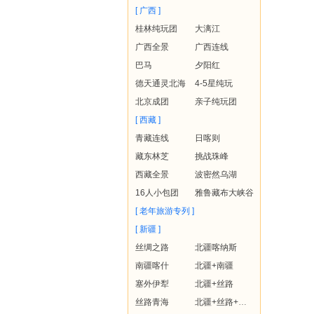
[ 广西 ]
桂林纯玩团
大漓江
广西全景
广西连线
巴马
夕阳红
德天通灵北海
4-5星纯玩
北京成团
亲子纯玩团
[ 西藏 ]
青藏连线
日喀则
藏东林芝
挑战珠峰
西藏全景
波密然乌湖
16人小包团
雅鲁藏布大峡谷
[ 老年旅游专列 ]
[ 新疆 ]
丝绸之路
北疆喀纳斯
南疆喀什
北疆+南疆
塞外伊犁
北疆+丝路
丝路青海
北疆+丝路+青海