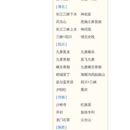
[ 湖北 ]
长江三峡下水
神农架
武当山
恩施土家苗族
长江三峡上水
神武线
三峡+四川
湖北全线
[ 四川 ]
九寨黄龙
九黄峨乐
九黄青都
直飞九寨
峨乐青都
九黄峨乐青都
稻城亚丁
海螺沟四姑娘山
诺尔盖草原
四川+三峡
夕阳红
重庆
[ 河南 ]
少林寺
红旗渠
开封
旅游专列
龙门石窟
云台山
[ 陕西 ]