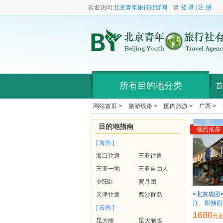
欢迎访问
北京青年旅行社官网
请
登 录
|
注 册
所有目的地分类
首
网站首页 >
旅游线路 >
国内旅游 >
广西 >
目的地指南
强烈推荐
[ 海南 ]
海口往返
三亚往返
三亚一地
三亚自由人
夕阳红
蜜月团
<北京成团
天津往返
西沙群岛
江、阳朔西
[ 云南 ]
1680
元
昆大丽
昆大丽版