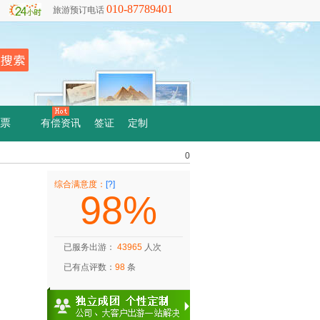
010-87789401
旅游预订电话
票
有偿资讯
签证
定制
0
综合满意度：
[?]
98%
已服务出游：
43965
人次
已有点评数：
98
条