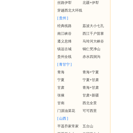
丝路伊犁
北疆+伊犁
穿越西北大环线
[ 贵州 ]
经典线路
荔波大小七孔
南江峡谷
西江千户苗寨
遵义息烽
马玲河大峡谷
镇远古城
铜仁梵净山
贵州全线
赤水四洞沟
[ 青甘宁 ]
青海
青海+宁夏
宁夏
宁夏+甘肃
甘肃
青海+甘肃
张掖
甘肃+新疆
甘南
西北全景
门源油菜花
可可西里
[ 山西 ]
平遥乔家常家
五台山