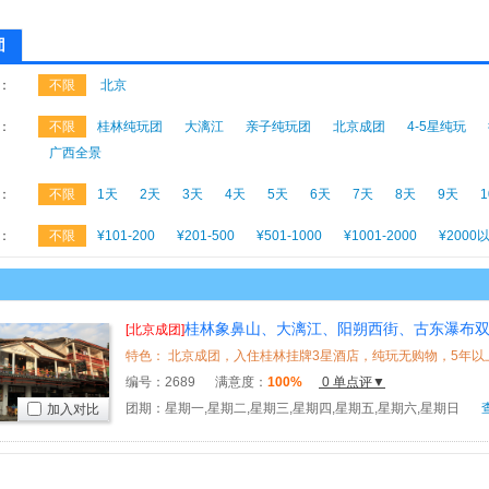
团
：
不限
北京
：
不限
桂林纯玩团
大漓江
亲子纯玩团
北京成团
4-5星纯玩
广西全景
：
不限
1天
2天
3天
4天
5天
6天
7天
8天
9天
：
不限
¥101-200
¥201-500
¥501-1000
¥1001-2000
¥2000
桂林象鼻山、大漓江、阳朔西街、古东瀑布双
[北京成团]
编号：
2689
满意度：
100%
0 单点评▼
团期：星期一,星期二,星期三,星期四,星期五,星期六,星期日
加入对比