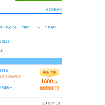
重置筛选条件
德天通灵北海
夕阳红
巴马
广西连线
10天以上
以上
卧6日
早多优惠
特色： 北京成团，入住桂林挂牌3星酒店，纯玩无购物，5年以上带团经验持证导游员微...
1680
元起
查看团期▼
点评返现
0元
共
1
页
1
条记录