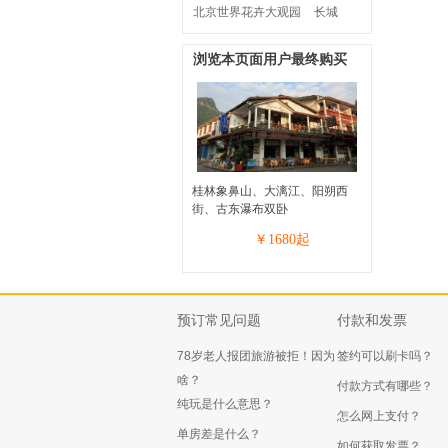
北京世界花卉大观园
长城
浏览本页面用户最终购买
桂林象鼻山、大漓江、阳朔西
街、古东瀑布双卧
￥
1680
起
预订常见问题
付款和发票
78岁老人报团旅游被拒！因为
签约可以刷卡吗？
啥？
付款方式有哪些？
纯玩是什么意思？
怎么网上支付？
单房差是什么？
如何获取发票？