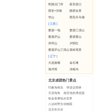
乾陵法门寺
延安壶口
西安+河南
陕西全景
华山
西安兵马俑
[ 江西 ]
婺源一地
婺源三清山
婺源庐山
婺源黄山
井冈山
夕阳红
婺源庐山三清山
篁岭瑶里
[ 辽宁 ]
大连旅顺
金石滩
海洋馆
冰峪沟
北京成团热门景点
印象海南岛
呀诺达雨林
天涯海角
南宫地热博览园
郁金香摩锐水世界
八达岭野生动物园
北京欢乐谷