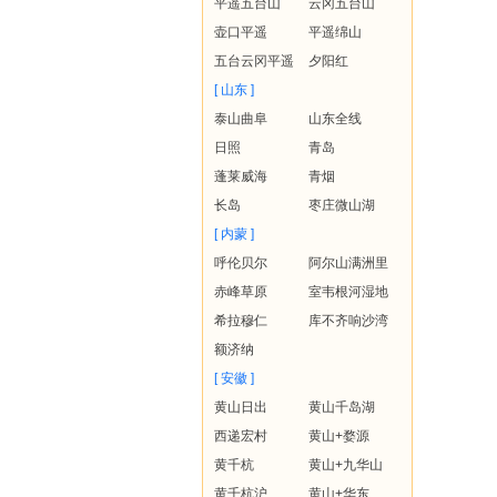
平遥五台山
云冈五台山
壶口平遥
平遥绵山
五台云冈平遥
夕阳红
[ 山东 ]
泰山曲阜
山东全线
日照
青岛
蓬莱威海
青烟
长岛
枣庄微山湖
[ 内蒙 ]
呼伦贝尔
阿尔山满洲里
赤峰草原
室韦根河湿地
希拉穆仁
库不齐响沙湾
额济纳
[ 安徽 ]
黄山日出
黄山千岛湖
西递宏村
黄山+婺源
黄千杭
黄山+九华山
黄千杭沪
黄山+华东