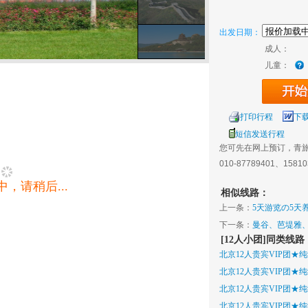
出发日期：
成人：
儿童：
打印行程
下
短信发送行程
您可先在网上预订，青
010-87789401、1581
，请稍后...
相似线路：
上一条：
5天游览の5天
下一条：
曼谷、芭堤雅、
[12人小团]同类线路
北京12人贵宾VIP团★纯
北京12人贵宾VIP团★纯
北京12人贵宾VIP团★
北京12人贵宾VIP团★