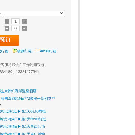
载行程
收藏行程
email行程
旅客服将尽快在工作时间致电。
0334180、13381477541
养生✿梦幻海岸温泉酒店
普吉岛8晚10日**2晚椰子岛别墅**
：
纯玩2晚3日▶第1天06:00前抵
纯玩3晚4日▶第1天06:00前抵
纯纯玩3晚4日▶第1天自由活动
纯纯玩4晚5日▶第1天自由活动