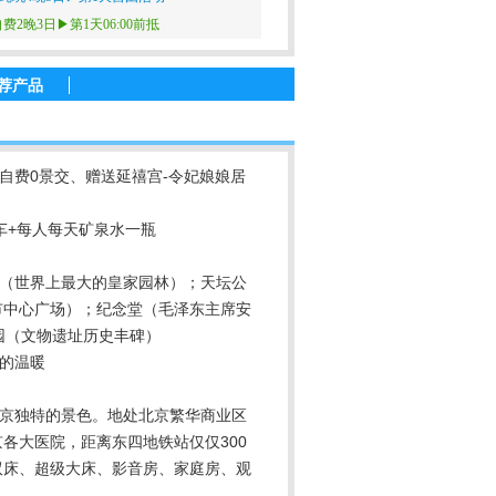
2晚3日▶第1天06:00前抵
荐产品
0自费0景交、赠送延禧宫-令妃娘娘居
车+每人每天矿泉水一瓶
（世界上最大的皇家园林）；天坛公
市中心广场）；纪念堂（毛泽东主席安
园（文物遗址历史丰碑）
的温暖
北京独特的景色。地处北京繁华商业区
各大医院，距离东四地铁站仅仅300
双床、超级大床、影音房、家庭房、观