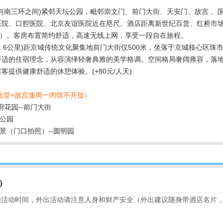
环与南三环之间)紧邻天坛公园，毗邻崇文门、前门大街、天安门、故宫 、
院、口腔医院、北京友谊医院近在咫尺。酒店距离新世纪百货、红桥市场
钟）。客房布置简约舒适，高速无线上网，享受一段自在旅程。
1.6公里)距京城传统文化聚集地前门大街仅500米，坐落于京城核心区珠市
舒适的住宿理念，从容演绎轻奢典雅的美学格调。空间格局奢阔雍容，落
提供健康舒适的休憩体验。(+80元/人天)
念堂+故宫逢周一闭馆不开放）
王府花园--前门大街
克公园
外景（门口拍照）--圆明园
)
由活动时间，外出活动请注意人身和财产安全（外出建议随身带酒店名片
！