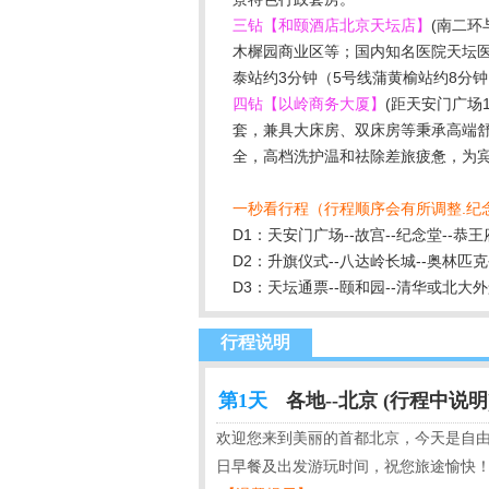
三钻【和颐酒店北京天坛店】
(南二
木樨园商业区等；国内知名医院天坛医
泰站约3分钟（5号线蒲黄榆站约8分
四钻【以岭商务大厦】
(距天安门广场
套，兼具大床房、双床房等秉承高端
全，高档洗护温和祛除差旅疲惫，为宾客
一秒看行程（行程顺序会有所调整.纪
D1：天安门广场--故宫--纪念堂--恭
D2：升旗仪式--八达岭长城--奥林匹
D3：天坛通票--颐和园--清华或北大
行程说明
第1天
各地--北京 (行程中说明
欢迎您来到美丽的首都北京，今天是自
日早餐及出发游玩时间，祝您旅途愉快