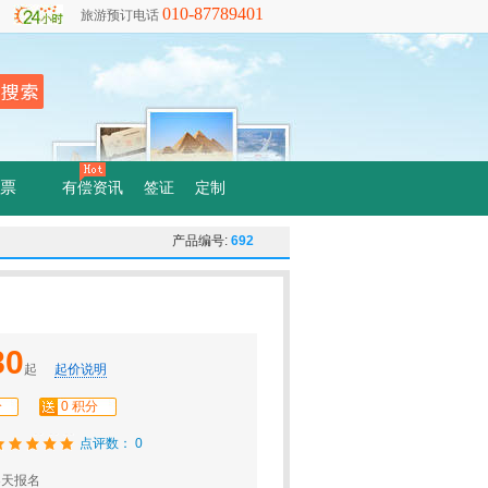
010-87789401
旅游预订电话
票
有偿资讯
签证
定制
产品编号:
692
80
起
起价说明
分
0 积分
点评数： 0
3天报名