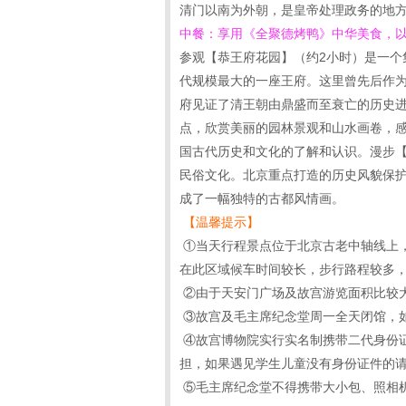
清门以南为外朝，是皇帝处理政务的地
中餐：享用《全聚德烤鸭》中华美食，以
参观【恭王府花园】（约2小时）是一个
代规模最大的一座王府。这里曾先后作为
府见证了清王朝由鼎盛而至衰亡的历史进
点，欣赏美丽的园林景观和山水画卷，
国古代历史和文化的了解和认识。漫步
民俗文化。北京重点打造的历史风貌保护
成了一幅独特的古都风情画。
【温馨提示】
①当天行程景点位于北京古老中轴线上
在此区域候车时间较长，步行路程较多
②由于天安门广场及故宫游览面积比较
③故宫及毛主席纪念堂周一全天闭馆，
④故宫博物院实行实名制携带二代身份
担，如果遇见学生儿童没有身份证件的
⑤毛主席纪念堂不得携带大小包、照相