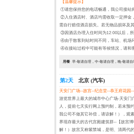
【温馨提示】
①请您保持您的电话畅通，我公司接站师
②入住酒店时、酒店均需收取一定押金，
需自行赔偿酒店损失。若无物品损坏及
③因酒店办理入住时间为12:00以后
④由于散客到站时间不同，车站、机场
④在接站过程中可能有等候情况，请和
用餐
早-敬请自理，中-敬请自理，晚-敬请
第2天
北京 (汽车)
天安门广场--故宫--纪念堂--恭王府花园-
游览世界上最大的城市中心广场-天安门
人，提前七天实行网上预约制，若未预
我公司不做其它补偿，请谅解！），观素
界现存最大的古代宫殿建筑群--【故宫
解！）故宫又称紫禁城，是明、清两代的