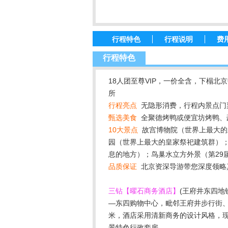
行程特色
行程说明
费
行程特色
18人团至尊VIP，一价全含，下榻北
所
行程亮点
无隐形消费，行程内景点门票
甄选美食
全聚德烤鸭或便宜坊烤鸭、
10大景点
故宫博物院（世界上最大的
园（世界上最大的皇家祭祀建筑群）
息的地方）；鸟巢水立方外景（第29
品质保证
北京资深导游带您深度领略
三钻【曜石商务酒店】
(王府井东四
—东四购物中心，毗邻王府井步行街、
米，酒店采用清新商务的设计风格，
景特色行政套房。