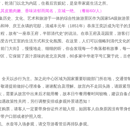
方，乾清门以北为内廷，住着后宫嫔妃，是皇帝家庭生活之所。
其皮脆肉嫩、香味浓郁而闻名，京城一绝。（餐标60/人）
集历史、文化、艺术和旅游于一体的综合性旅游景区作为国家5A级旅游
和珅、庆王永璘的宅邸，清咸丰元年（1851年）恭亲王奕訢成为宅子的
程，故有“一座恭王府，半部清代史”的说法。在恭王府及花园里，游客
感受古代王室的生活方式和文化氛围。在这里，人们可以领略到清代文化
【前门大街】，慢慢地走、细细的听，你会发现每一个角落都有故事，每
区，它保留了原汁原味的老北京风情，80多家中华老字号汇聚于此，古
，全天以步行为主。加之此中心区域为国家重要职能部门所在地，交通管
，敬请提前做好心理准备，谢谢配合及理解。故宫内不走回头路，请跟紧
大，需要从故宫中出来后才能用餐，故本日午餐用餐时间较晚，建议自备
如遇政策性关闭，另行调整安排或参观外景请悉知！
证购票，请客人一定要带身份证件才能入馆，如因客人自身原因没有带身
请带户口部或者护照入馆。
机、水壶等入场参观，请交导游看管后再排队参观。