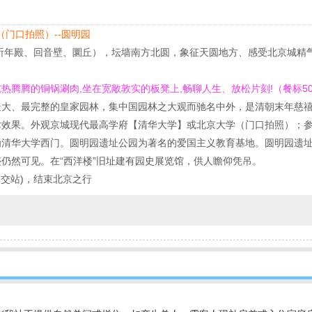
（门口拍照）--圆明园
票、祈年殿、回音壁、圜丘），坛墙南方北圆，象征天圆地方、感受北京城
腾腾的铜锅涮肉,坐在宽敞敦实的板凳上,畅聊人生、放松片刻!（餐标50
时) 最大、最完整的皇家园林，集中国园林之大观而驰名中外，是清朝末年慈
艺术效果。外观京城现代最高学府【清华大学】或北京大学（门口拍照）；
清华大学西门。圆明园遗址公园为著名的爱国主义教育基地。圆明园遗址公
仍然可见。在“西洋楼”旧址建有园史展览馆，供人瞻仰凭吊。
公交站)，结束北京之行