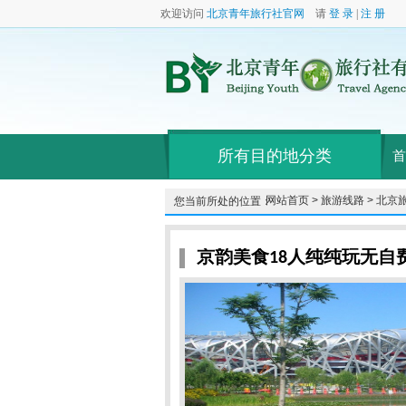
欢迎访问
北京青年旅行社官网
请
登 录
|
注 册
所有目的地分类
首
网站首页 >
旅游线路 >
北京旅
您当前所处的位置：
京韵美食18人纯纯玩无自