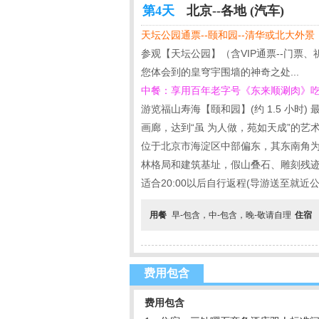
第4天
北京--各地 (汽车)
天坛公园通票--颐和园--清华或北大外景
参观【天坛公园】（含VIP通票--门
您体会到的皇穹宇围墙的神奇之处...
中餐：享用百年老字号《东来顺涮肉》吃热
游览福山寿海【颐和园】(约 1.5 小
画廊，达到“虽 为人做，苑如天成”的
位于北京市海淀区中部偏东，其东南角为
林格局和建筑基址，假山叠石、雕刻残迹
适合20:00以后自行返程(导游送至就近
用餐
早-包含，中-包含，晚-敬请自理
住宿
费用包含
费用包含