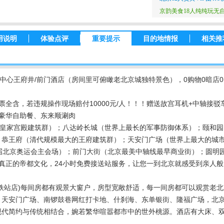
京韵美食18人纯纯玩无自费
用说明
体验点评
重要提示
目的地情报
相关推
京中心王府井/前门酒店（房间里可俯瞰老北京城独特景色），0购物0暗店
全含，若违规操作现场赔付10000元/人！！！赠送故宫耳机+中轴接驳
豪华自助餐、东来顺涮肉
皇家宫殿建筑群）；八达岭长城（世界上最长的军事防御体系）；颐和园
；恭王府（清代规模最大的王府建筑群）；天安门广场（世界上最大的城
届北京奥运会主会场）；前门大街（北京最美中轴线最早商业街）；圆明
真正的帝都文化，24小时免费接送站服务，让您一到北京就感受到亲人般
地铁站店)每间房都有观景大窗户，房型宽敞舒适，每一间房都可以观赏老
天安门广场、南锣鼓巷网红打卡地、什刹海、东单银街、隆福广场，北京
现代简约与传统相结合，婉若繁华喧嚣都市中的世外桃源。酒店有大床、