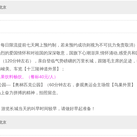
北京
每日限流提前七天网上预约制，若未预约成功则视为不可抗力免责取消）
烈的爱国情怀和对祖国的深深敬意，国旗下心潮澎湃,情怀涌动,感受共和
（120分钟左右），亲自登临气势磅礴的万里长城，跟随毛主席的足迹，
丽与峻美。车览【十三陵神道外景】；
果饮料畅饮。（餐标40元/人）
公园---【奥林匹克公园】（60分钟左右，参观奥运会主场馆【鸟巢外景
场上奋力拼搏的精神，拍照留念。
，游览长城当天的叫早时间较早，请做好早起准备！
北京