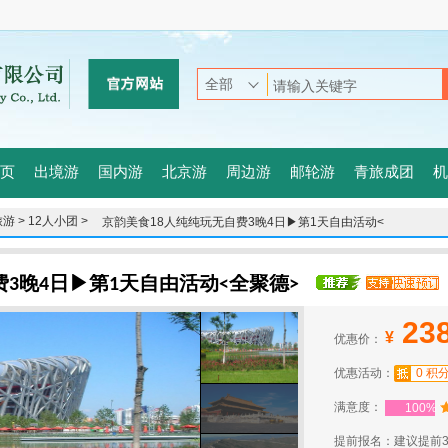
页
出境游
国内游
北京游
周边游
邮轮游
青旅成团
机
游 >
12人小团 >
京韵美食18人纯纯玩无自费3晚4日▶第1天自由活动<
全聚德>
费3晚4日▶第1天自由活动<全聚德>
23
¥
优惠价：
优惠活动：
0 积
满意度：
100%
提前报名：建议提前