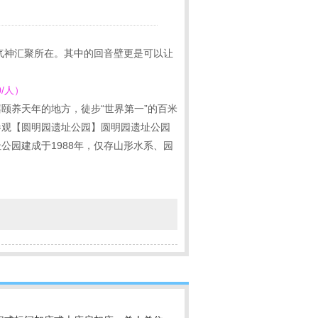
精气神汇聚所在。其中的回音壁更是可以让
/人）
禧颐养天年的地方，徒步“世界第一”的百米
参观【圆明园遗址公园】圆明园遗址公园
园建成于1988年，仅存山形水系、园