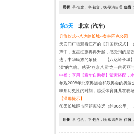
用餐
早-包含，中-包含，晚-敬请自理
住宿
第3天
北京 (汽车)
升旗仪式--八达岭长城--奥林匹克公园
天安门广场观看庄严的【升国旗仪式】（
声中，五星红旗冉冉升起，感受到的是强
迹，中华民族的象征——【八达岭长城】
汉“的气魄。感受“燕京八景”之一的秀
中餐：享用【豪华自助餐】荤素搭配，水
参观2008年北京奥运会和残奥会的奥运
味那历史性的时刻，感受体育健儿在赛
【温馨提示】
①因长城距市区距离较远（约80公里）
用餐
早-包含，中-包含，晚-敬请自理
住宿