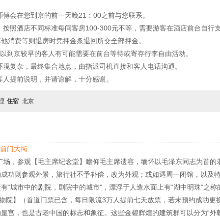
傅会在您到京的前一天晚21：00之前与您联系。
按照酒店不同标准每间客房100-300元不等，需要游客在酒店前台自行
其他消费等则退房时凭押金条退回所交全部押金。
，所以到京较早的客人有可能需要在前台等待或寄存行李自由活动。
环境复杂，最终集合地点，由指派司机直接和客人电话沟通。
客人提前说明，并请谅解，十分感谢。
自理
住宿
北京
-前门大街
广场，参观【毛主席纪念堂】瞻仰毛主席遗容，缅怀以毛泽东同志为首的老
约成功则参观外景，旅行社不予补偿，改为外观；或如遇周一闭馆，以及
有“城市中的剧院，剧院中的城市”，漂浮于人造水面上有“湖中明珠”之
博物院】（首道门票已含，每日限流3万人提前七天放票，若未预约成功更
皇宫，也是古老中国的标志和象征。这些金碧辉煌的建筑群可以分为“外朝