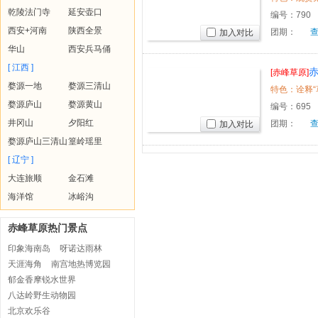
乾陵法门寺
延安壶口
编号：
790
西安+河南
陕西全景
团期：
加入对比
华山
西安兵马俑
[ 江西 ]
[赤峰草原]
婺源一地
婺源三清山
特色：诠释“
婺源庐山
婺源黄山
编号：
695
井冈山
夕阳红
团期：
加入对比
婺源庐山三清山
篁岭瑶里
[ 辽宁 ]
大连旅顺
金石滩
海洋馆
冰峪沟
赤峰草原热门景点
印象海南岛
呀诺达雨林
天涯海角
南宫地热博览园
郁金香摩锐水世界
八达岭野生动物园
北京欢乐谷