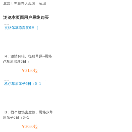
北京世界花卉大观园
长城
浏览本页面用户最终购买
T4：激情狩猎、征服草原--贡格
尔草原深度6日（
￥
2150
起
T3：找个牧场去度假、贡格尔草
原亲子6日（6--1
￥
2050
起