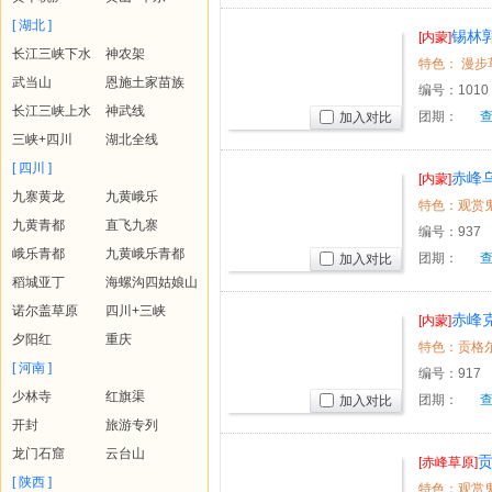
[ 湖北 ]
锡林
[内蒙]
长江三峡下水
神农架
日四星品
武当山
恩施土家苗族
编号：
1010
长江三峡上水
神武线
团期：
加入对比
三峡+四川
湖北全线
[ 四川 ]
赤峰
[内蒙]
九寨黄龙
九黄峨乐
验游
特色：观赏鬼
九黄青都
直飞九寨
编号：
937
峨乐青都
九黄峨乐青都
团期：
加入对比
稻城亚丁
海螺沟四姑娘山
诺尔盖草原
四川+三峡
赤峰
[内蒙]
夕阳红
重庆
六日四星
特色：贡格尔
[ 河南 ]
编号：
917
少林寺
红旗渠
团期：
加入对比
开封
旅游专列
龙门石窟
云台山
[赤峰草原]
[ 陕西 ]
特色：观赏鬼