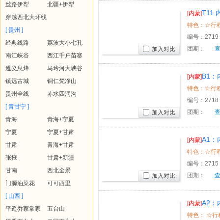
丝路伊犁
北疆+伊犁
T1
[内蒙]
穿越西北大环线
古包)
[ 贵州 ]
编号：
2719
经典线路
荔波大小七孔
团期：
加入对比
南江峡谷
西江千户苗寨
遵义息烽
马玲河大峡谷
B1
[内蒙]
镇远古城
铜仁梵净山
古包）
贵州全线
赤水四洞沟
编号：
2718
[ 青甘宁 ]
团期：
加入对比
青海
青海+宁夏
宁夏
宁夏+甘肃
A1
[内蒙]
甘肃
青海+甘肃
林双卧4日
张掖
甘肃+新疆
编号：
2715
甘南
西北全景
团期：
加入对比
门源油菜花
可可西里
[ 山西 ]
A2
[内蒙]
平遥乔家常家
五台山
林双卧4日