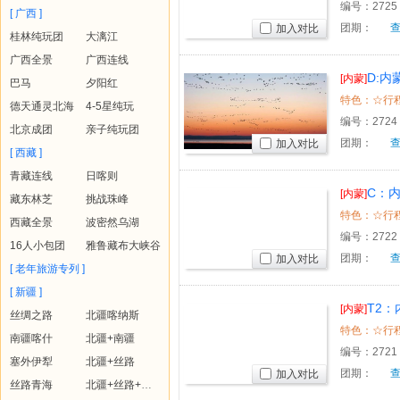
编号：
2725
[ 广西 ]
团期：
加入对比
桂林纯玩团
大漓江
广西全景
广西连线
D:
[内蒙]
巴马
夕阳红
5日
德天通灵北海
4-5星纯玩
编号：
2724
北京成团
亲子纯玩团
团期：
加入对比
[ 西藏 ]
青藏连线
日喀则
C：
[内蒙]
藏东林芝
挑战珠峰
卧5日
西藏全景
波密然乌湖
编号：
2722
16人小包团
雅鲁藏布大峡谷
团期：
加入对比
[ 老年旅游专列 ]
[ 新疆 ]
T2
[内蒙]
丝绸之路
北疆喀纳斯
南疆喀什
北疆+南疆
编号：
2721
塞外伊犁
北疆+丝路
团期：
加入对比
丝路青海
北疆+丝路+青海