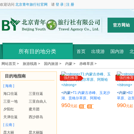
欢迎访问
北京青年旅行社官网
请
登 录
|
注 册
所有目的地分类
首页
出境游
国内游
北
网站首页 >
旅游线路 >
国内旅游 >
内蒙 >
赤峰草原 >
目的地指南
强烈推荐
强烈推荐
[ 海南 ]
<内蒙>
T1:内蒙古赤峰、玉龙沙
<内蒙>
B
海口往返
三亚往返
湖、贡格尔草原、阿斯哈
草原、达
三亚一地
三亚自由人
950
990
元起
元起
夕阳红
蜜月团
天津往返
西沙群岛
[ 云南 ]
昆大丽
昆大丽版