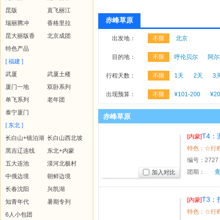
昆版
直飞丽江
赤峰草原
瑞丽腾冲
香格里拉
昆大丽版香
北京成团
出发地：
不限
北京
特色产品
目的地：
不限
呼伦贝尔
阿尔
[ 福建 ]
武厦
武厦土楼
行程天数：
不限
1天
2天
3
厦门一地
双卧系列
出现预算：
不限
¥101-200
¥20
单飞系列
老年团
泰宁厦门
赤峰草原
[ 东北 ]
T4：
[内蒙]
长白山+镜泊湖
长白山西北坡
黑吉辽连线
东北+内蒙
编号：
2727
五大连池
漠河北极村
团期：
加入对比
中俄边境
朝鲜边境
长春沈阳
兴凯湖
T3：
[内蒙]
知青年代
暑期专列
6人小包团