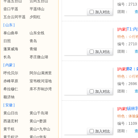
平遥五台山
云冈五台山
编号：
2713
壶口平遥
平遥绵山
团期：
加入对比
五台云冈平遥
夕阳红
[ 山东 ]
T1
[内蒙]
泰山曲阜
山东全线
间）
日照
青岛
编号：
2710
蓬莱威海
青烟
团期：
加入对比
长岛
枣庄微山湖
[ 内蒙 ]
B2
[内蒙]
呼伦贝尔
阿尔山满洲里
间）
赤峰草原
室韦根河湿地
编号：
2696
希拉穆仁
库不齐响沙湾
团期：
加入对比
额济纳
[ 安徽 ]
锡林
[内蒙]
黄山日出
黄山千岛湖
日体验游
特色：体验蒙
西递宏村
黄山+婺源
编号：
1109
黄千杭
黄山+九华山
团期：
加入对比
黄千杭沪
黄山+华东