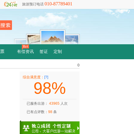
010-87789401
旅游预订电话
票
有偿资讯
签证
定制
0
综合满意度：
[?]
98%
已服务出游：
43965
人次
已有点评数：
98
条