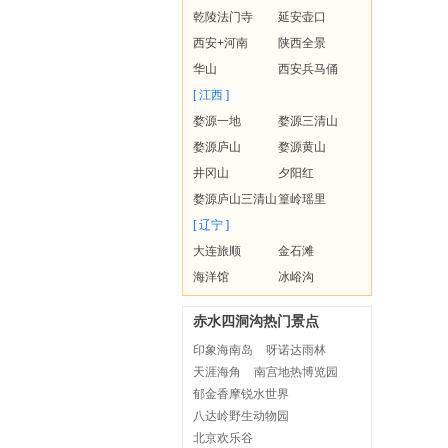
乾陵法门寺
延安壶口
西安+河南
陕西全景
华山
西安兵马俑
[ 江西 ]
婺源一地
婺源三清山
婺源庐山
婺源黄山
井冈山
夕阳红
婺源庐山三清山
篁岭瑶里
[ 辽宁 ]
大连旅顺
金石滩
海洋馆
冰峪沟
赤水四洞沟热门景点
印象海南岛
呀诺达雨林
天涯海角
南宫地热博览园
郁金香摩锐水世界
八达岭野生动物园
北京欢乐谷