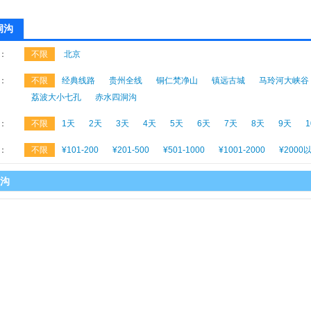
洞沟
：
不限
北京
：
不限
经典线路
贵州全线
铜仁梵净山
镇远古城
马玲河大峡谷
荔波大小七孔
赤水四洞沟
：
不限
1天
2天
3天
4天
5天
6天
7天
8天
9天
：
不限
¥101-200
¥201-500
¥501-1000
¥1001-2000
¥2000
沟