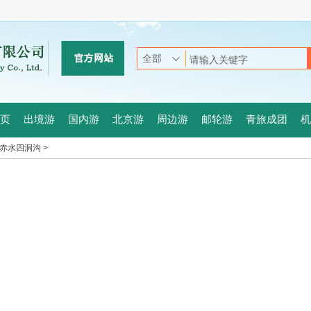
页
出境游
国内游
北京游
周边游
邮轮游
青旅成团
机
赤水四洞沟 >