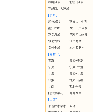
丝路伊犁
北疆+伊犁
穿越西北大环线
[ 贵州 ]
经典线路
荔波大小七孔
南江峡谷
西江千户苗寨
遵义息烽
马玲河大峡谷
镇远古城
铜仁梵净山
贵州全线
赤水四洞沟
[ 青甘宁 ]
青海
青海+宁夏
宁夏
宁夏+甘肃
甘肃
青海+甘肃
张掖
甘肃+新疆
甘南
西北全景
门源油菜花
可可西里
[ 山西 ]
平遥乔家常家
五台山