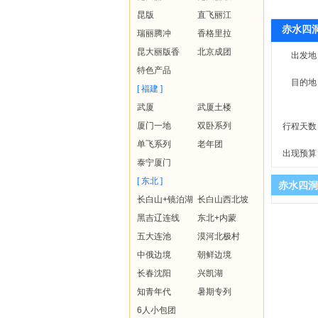
昆版
直飞丽江
赤水四
瑞丽腾冲
香格里拉
昆大丽版香
北京成团
出发地
特色产品
目的地
[ 福建 ]
武厦
武厦土楼
厦门一地
双卧系列
行程天数
单飞系列
老年团
出现预算
泰宁厦门
[ 东北 ]
赤水四洞
长白山+镜泊湖
长白山西北坡
黑吉辽连线
东北+内蒙
五大连池
漠河北极村
中俄边境
朝鲜边境
长春沈阳
兴凯湖
知青年代
暑期专列
6人小包团