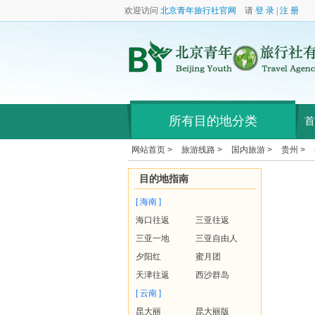
欢迎访问
北京青年旅行社官网
请
登 录
|
注 册
所有目的地分类
首
网站首页 >
旅游线路 >
国内旅游 >
贵州 >
目的地指南
[ 海南 ]
海口往返
三亚往返
三亚一地
三亚自由人
夕阳红
蜜月团
天津往返
西沙群岛
[ 云南 ]
昆大丽
昆大丽版