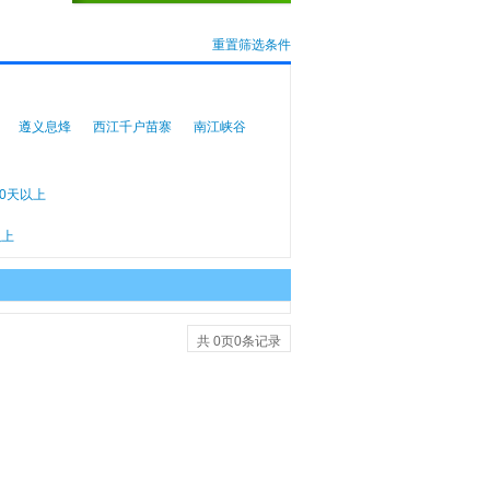
重置筛选条件
遵义息烽
西江千户苗寨
南江峡谷
10天以上
以上
共
0
页
0
条记录