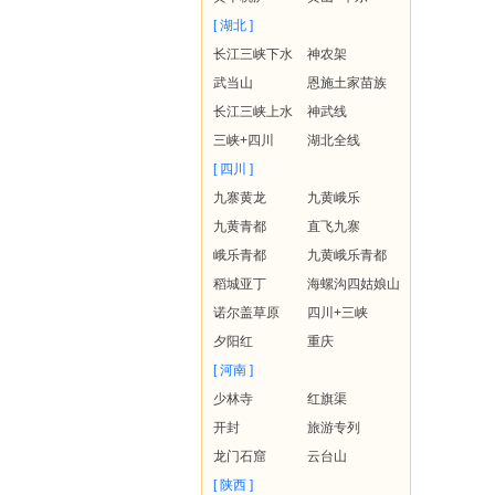
[ 湖北 ]
长江三峡下水
神农架
武当山
恩施土家苗族
长江三峡上水
神武线
三峡+四川
湖北全线
[ 四川 ]
九寨黄龙
九黄峨乐
九黄青都
直飞九寨
峨乐青都
九黄峨乐青都
稻城亚丁
海螺沟四姑娘山
诺尔盖草原
四川+三峡
夕阳红
重庆
[ 河南 ]
少林寺
红旗渠
开封
旅游专列
龙门石窟
云台山
[ 陕西 ]