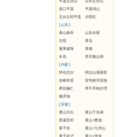
平遥五台山
云冈五台山
壶口平遥
平遥绵山
五台云冈平遥
夕阳红
[ 山东 ]
泰山曲阜
山东全线
日照
青岛
蓬莱威海
青烟
长岛
枣庄微山湖
[ 内蒙 ]
呼伦贝尔
阿尔山满洲里
赤峰草原
室韦根河湿地
希拉穆仁
库不齐响沙湾
额济纳
[ 安徽 ]
黄山日出
黄山千岛湖
西递宏村
黄山+婺源
黄千杭
黄山+九华山
黄千杭沪
黄山+华东