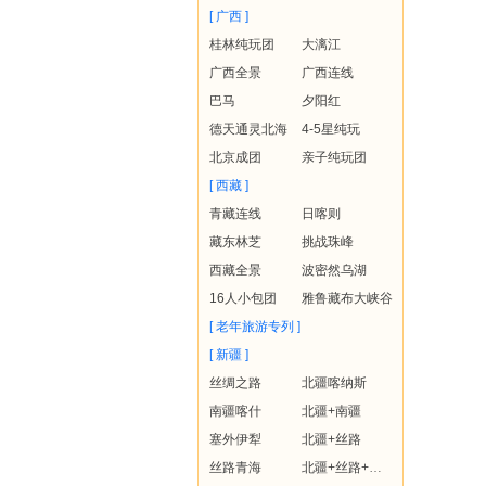
[ 广西 ]
桂林纯玩团
大漓江
广西全景
广西连线
巴马
夕阳红
德天通灵北海
4-5星纯玩
北京成团
亲子纯玩团
[ 西藏 ]
青藏连线
日喀则
藏东林芝
挑战珠峰
西藏全景
波密然乌湖
16人小包团
雅鲁藏布大峡谷
[ 老年旅游专列 ]
[ 新疆 ]
丝绸之路
北疆喀纳斯
南疆喀什
北疆+南疆
塞外伊犁
北疆+丝路
丝路青海
北疆+丝路+青海