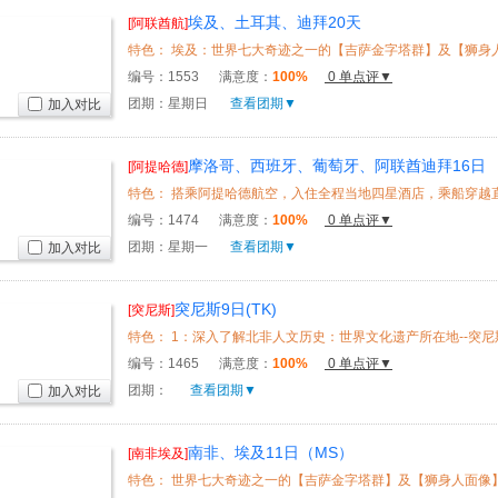
埃及、土耳其、迪拜20天
[阿联酋航]
编号：
1553
满意度：
100%
0 单点评▼
团期：星期日
查看团期▼
加入对比
摩洛哥、西班牙、葡萄牙、阿联酋迪拜16日
[阿提哈德]
编号：
1474
满意度：
100%
0 单点评▼
团期：星期一
查看团期▼
加入对比
突尼斯9日(TK)
[突尼斯]
编号：
1465
满意度：
100%
0 单点评▼
团期：
查看团期▼
加入对比
南非、埃及11日（MS）
[南非埃及]