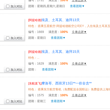
编号：
1731
满意度：
100%
0 单点评▼
团期：星期四,星期六,星期日
查看团期▼
加入对比
埃及、土耳其、迪拜13天
[阿提哈德]
编号：
1669
满意度：
100%
0 单点评▼
团期：星期日
查看团期▼
加入对比
埃及、土耳其、迪拜15天
[阿提哈德]
特色：...
编号：
1629
满意度：
100%
0 单点评▼
团期：
查看团期▼
加入对比
摩洛哥、西班牙13日**一价全含**
[东航直飞]
编号：
1575
满意度：
100%
0 单点评▼
团期：星期三
查看团期▼
加入对比