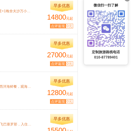
微信扫一扫了解
早多优惠
特色： 搭乘欧洲*佳航空（土耳其或卡塔尔），入住6晚当地四星+1晚舍夫沙万小城+1晚...
14800
元起
点评返现
0元
早多优惠
定制旅游路线电话
27000
元起
010-87789401
点评返现
0元
早多优惠
特色： 搭乘埃及航空客机，入住四-五星级酒店，拉巴特赠送大西洋海鲜餐，观海景吃...
12800
元起
点评返现
0元
早多优惠
特色： 选配俄罗斯国际航空公司（SU），跨海段卡萨布兰卡直飞巴塞罗那，入住当地四...
15500