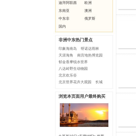
迪拜阿联酋
欧洲
东南亚
澳洲
中东非
俄罗斯
国内
非洲中东热门景点
印象海南岛
呀诺达雨林
天涯海角
南宫地热博览园
郁金香摩锐水世界
八达岭野生动物园
北京欢乐谷
北京世界花卉大观园
长城
浏览本页面用户最终购买