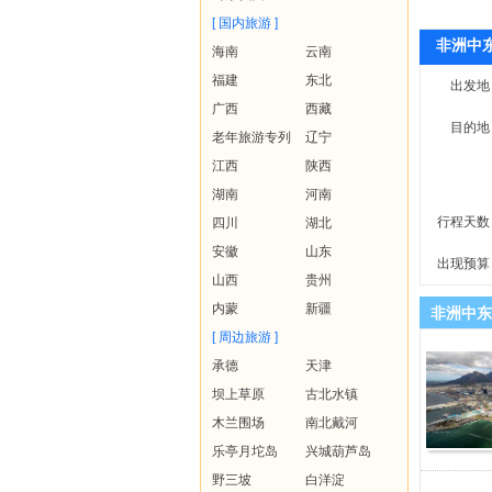
[ 国内旅游 ]
非洲中
海南
云南
福建
东北
出发地
广西
西藏
目的地
老年旅游专列
辽宁
江西
陕西
湖南
河南
行程天数
四川
湖北
安徽
山东
出现预算
山西
贵州
内蒙
新疆
非洲中东
[ 周边旅游 ]
承德
天津
坝上草原
古北水镇
木兰围场
南北戴河
乐亭月坨岛
兴城葫芦岛
野三坡
白洋淀