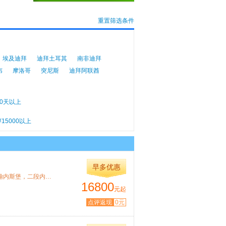
重置筛选条件
埃及迪拜
迪拜土耳其
南非迪拜
韦
摩洛哥
突尼斯
迪拜阿联酋
10天以上
¥15000以上
早多优惠
特色： 搭乘中国国际航空公司（可配全国联运）经深圳直飞约翰内斯堡，二段内陆飞...
16800
元起
点评返现
0元