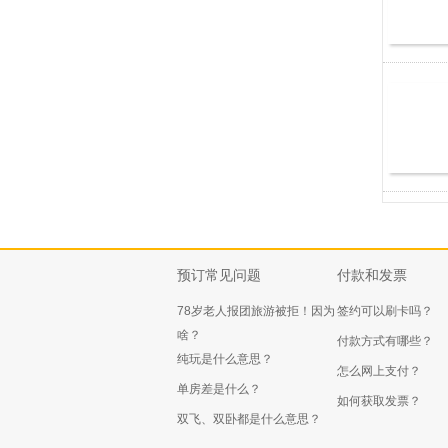
预订常见问题
付款和发票
78岁老人报团旅游被拒！因为
签约可以刷卡吗？
啥？
付款方式有哪些？
纯玩是什么意思？
怎么网上支付？
单房差是什么？
如何获取发票？
双飞、双卧都是什么意思？