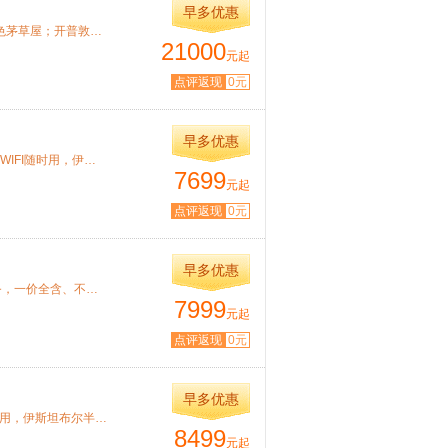
早多优惠
特色： ★服务特色★：全程入住四星级酒店；安排入住非洲特色茅草屋；开普敦独家...
21000
元起
点评返现
0元
早多优惠
特色： 搭乘五星阿提哈德航空公司，波音787 梦幻 客机 ，车载WIFI随时用，伊斯坦布尔...
7699
元起
点评返现
0元
早多优惠
特色： 搭乘全球十佳航空公司--土耳其航空，机上提供WIFI服务，一价全含、不推自费...
7999
元起
点评返现
0元
早多优惠
特色： 搭乘五星阿联酋航空公司A380双层客机，车载WIFI随时用，伊斯坦布尔半天自由行...
8499
元起