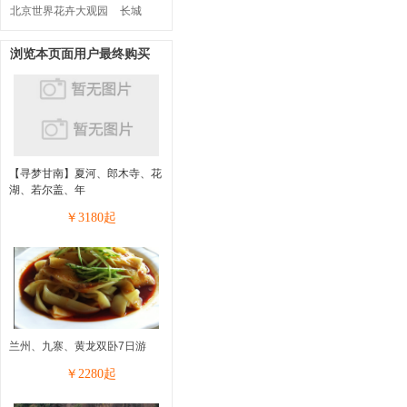
北京世界花卉大观园
长城
浏览本页面用户最终购买
【寻梦甘南】夏河、郎木寺、花
湖、若尔盖、年
￥
3180
起
兰州、九寨、黄龙双卧7日游
￥
2280
起