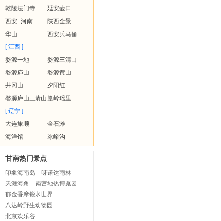
乾陵法门寺
延安壶口
西安+河南
陕西全景
华山
西安兵马俑
[ 江西 ]
婺源一地
婺源三清山
婺源庐山
婺源黄山
井冈山
夕阳红
婺源庐山三清山
篁岭瑶里
[ 辽宁 ]
大连旅顺
金石滩
海洋馆
冰峪沟
甘南热门景点
印象海南岛
呀诺达雨林
天涯海角
南宫地热博览园
郁金香摩锐水世界
八达岭野生动物园
北京欢乐谷