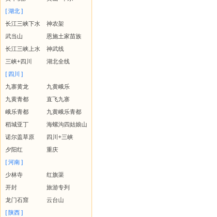
[ 湖北 ]
长江三峡下水
神农架
武当山
恩施土家苗族
长江三峡上水
神武线
三峡+四川
湖北全线
[ 四川 ]
九寨黄龙
九黄峨乐
九黄青都
直飞九寨
峨乐青都
九黄峨乐青都
稻城亚丁
海螺沟四姑娘山
诺尔盖草原
四川+三峡
夕阳红
重庆
[ 河南 ]
少林寺
红旗渠
开封
旅游专列
龙门石窟
云台山
[ 陕西 ]