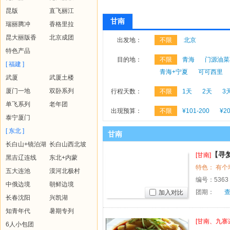
昆版
直飞丽江
甘南
瑞丽腾冲
香格里拉
昆大丽版香
北京成团
出发地：
不限
北京
特色产品
目的地：
不限
青海
门源油菜
[ 福建 ]
青海+宁夏
可可西里
武厦
武厦土楼
厦门一地
双卧系列
行程天数：
不限
1天
2天
3
单飞系列
老年团
出现预算：
不限
¥101-200
¥20
泰宁厦门
[ 东北 ]
甘南
长白山+镜泊湖
长白山西北坡
【寻
[甘南]
黑吉辽连线
东北+内蒙
五大连池
漠河北极村
编号：
5363
中俄边境
朝鲜边境
团期：
加入对比
长春沈阳
兴凯湖
知青年代
暑期专列
[甘南、九寨
6人小包团