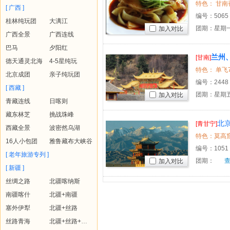
[ 广西 ]
编号：
5065
桂林纯玩团
大漓江
团期：星期一
加入对比
广西全景
广西连线
巴马
夕阳红
兰州
[甘南]
德天通灵北海
4-5星纯玩
北京成团
亲子纯玩团
编号：
2448
[ 西藏 ]
团期：星期
加入对比
青藏连线
日喀则
藏东林芝
挑战珠峰
北
[青甘宁]
西藏全景
波密然乌湖
16人小包团
雅鲁藏布大峡谷
编号：
1051
[ 老年旅游专列 ]
团期：
加入对比
[ 新疆 ]
丝绸之路
北疆喀纳斯
南疆喀什
北疆+南疆
塞外伊犁
北疆+丝路
丝路青海
北疆+丝路+青海