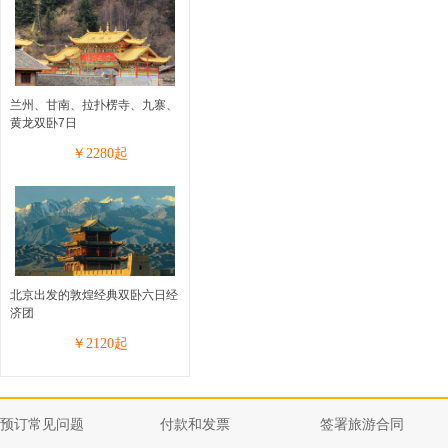
兰州、甘南、拉扑楞寺、九寨、
黄龙双卧7日
￥
2280
起
北京出发的敦煌经典双卧六日经
济团
￥
2120
起
预订常见问题
付款和发票
签署旅游合同