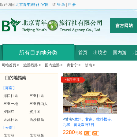
欢迎访问
北京青年旅行社官网
请
登 录
|
注 册
所有目的地分类
首页
出境游
国内游
北
网站首页 >
旅游线路 >
国内旅游 >
青甘宁 >
甘南 >
目的地指南
强烈推荐
[ 海南 ]
海口往返
三亚往返
三亚一地
三亚自由人
夕阳红
蜜月团
<甘南>
兰州、甘南、拉扑楞寺、
天津往返
西沙群岛
九寨、黄龙双卧7日
[ 云南 ]
2280
元起
昆大丽
昆大丽版