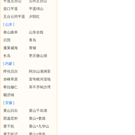
平遥五台山
云冈五台山
壶口平遥
平遥绵山
五台云冈平遥
夕阳红
[ 山东 ]
泰山曲阜
山东全线
日照
青岛
蓬莱威海
青烟
长岛
枣庄微山湖
[ 内蒙 ]
呼伦贝尔
阿尔山满洲里
赤峰草原
室韦根河湿地
希拉穆仁
库不齐响沙湾
额济纳
[ 安徽 ]
黄山日出
黄山千岛湖
西递宏村
黄山+婺源
黄千杭
黄山+九华山
黄千杭沪
黄山+华东