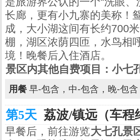
是旅游界公认的一个“洗眼、
长廊，更有小九寨的美称！
成，大小湖这间有长约
700
米
棚，湖区浓荫四匝，水鸟相
境！晚餐后入住酒店。
景区内其他自费项目：小七孔
用餐
早-包含，中-包含，晚-包
第5天
荔波/镇远（车程约
早餐后，前往游览
大七孔景