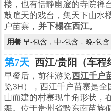
楼，也有恬静幽邃的寺院禅
鼓喧天的戏台，集天下山水
户苗寨，
并下榻在西江。
用餐
早-包含，中-包含，晚-包
第7天
西江/贵阳（车程约3
早餐后，前往游览
西江千户
览
3H
），西江千户苗寨是全
山而建的村寨现牛角形状，
舞。位于贵州省黔东南苗族