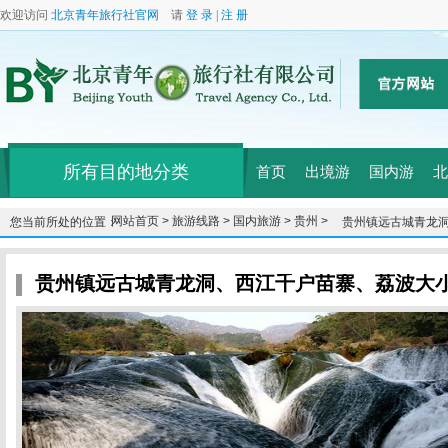
欢迎访问
北京青年旅行社官网
请
登 录
|
注 册
所有目的地分类
首页
出境游
国内游
北
网站首页 >
旅游线路 >
国内旅游 >
贵州 >
您当前所处的位置：
贵州镇远古城青龙
双卧8天
贵州镇远古城青龙洞、西江千户苗寨、荔波大小