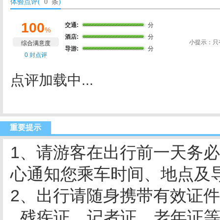
体验点评(
0 条
)
100
交通:
分
%
酒店:
分
小提示：只
综合满意度
导游:
分
0 封点评
点评加载中...
重要提示
1、请游客在出行前一天务
心通知您乘车时间、地点及
2、出行请随身携带有效证
残疾证、记者证、老年证