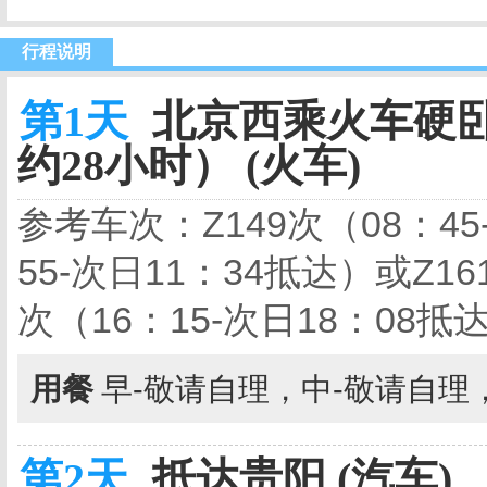
行程说明
第1天
北京西乘火车硬卧
约28小时） (火车)
参考车次：
Z149
次（
08
：
45
55-
次日
11
：
34
抵达）或
Z16
次（
16
：
15-
次日
18
：
08
抵
用餐
早-敬请自理，中-敬请自理
第2天
抵达贵阳 (汽车)