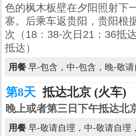
色的枫木板壁在夕阳照射下
寨。后乘车返贵阳，贵阳根据
次（
18
：
38-
次日
21
：
36
抵
抵达）
用餐
早-包含，中-包含，晚-敬
第8天
抵达北京 (火车)
晚上或者第三日下午抵达北
用餐
早-敬请自理，中-敬请自理