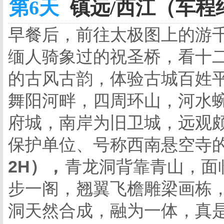
第6天
镇远/西江（车程约4
早餐后，前往太极图上的游千
缅人骑象过的祝圣桥，看十
的古风古韵，体验古城百姓
舞阳河畔，四周环山，河水蜿
府城，南岸为旧卫城，远观
保护单位、号称西南悬空寺
2H
），
青龙洞背靠青山，面
步一阁，翘翼飞檐雕梁画栋
洞天然合成，融为一体，真