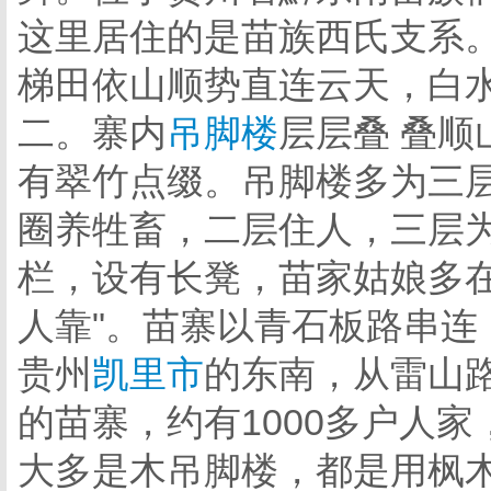
这里居住的是苗族西氏支系
梯田依山顺势直连云天，白
二。寨内
吊脚楼
层层叠 叠
有翠竹点缀。吊脚楼多为三
圈养牲畜，二层住人，三层
栏，设有长凳，苗家姑娘多在
人靠
"
。苗寨以青石板路串连
贵州
凯里市
的东南，从雷山路
的苗寨，约有
1000
多户人家
大多是木吊脚楼，都是用枫