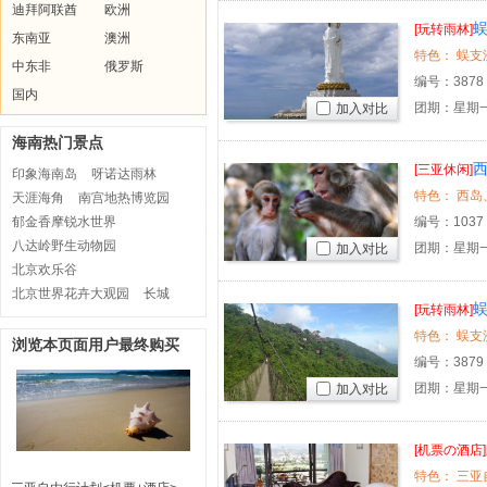
迪拜阿联酋
欧洲
蜈
[玩转雨林]
东南亚
澳洲
中东非
俄罗斯
编号：
3878
国内
团期：星期一
加入对比
海南热门景点
西
[三亚休闲]
印象海南岛
呀诺达雨林
天涯海角
南宫地热博览园
郁金香摩锐水世界
编号：
1037
八达岭野生动物园
团期：星期一
加入对比
北京欢乐谷
北京世界花卉大观园
长城
蜈
[玩转雨林]
浏览本页面用户最终购买
编号：
3879
团期：星期一
加入对比
[机票の酒店]
特色： 三亚