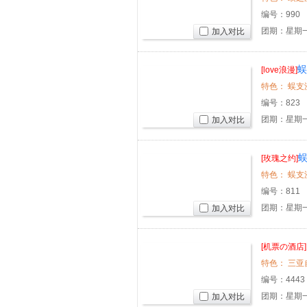
编号：
990
团期：星期一
加入对比
蜈
[love浪漫]
编号：
823
团期：星期一
加入对比
蜈
[玫瑰之约]
编号：
811
团期：星期一
加入对比
[机票の酒店]
特色： 三亚
编号：
4443
团期：星期一
加入对比