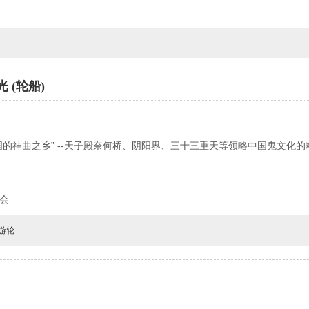
 (轮船)
为“中国的神曲之乡” --天子殿奈何桥、阴阳界、三十三重天等领略中国鬼文化的
晚会
游轮