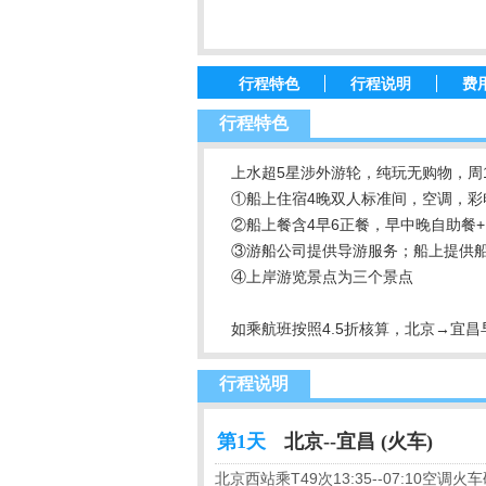
行程特色
行程说明
费
行程特色
上水超5星涉外游轮，纯玩无购物，周1
①船上住宿4晚双人标准间，空调，彩
②船上餐含4早6正餐，早中晚自助餐+
③游船公司提供导游服务；船上提供船
④上岸游览景点为三个景点
如乘航班按照4.5折核算，北京→宜昌
行程说明
第1天
北京--宜昌 (火车)
北京西站乘T49次13:35--07:10空调