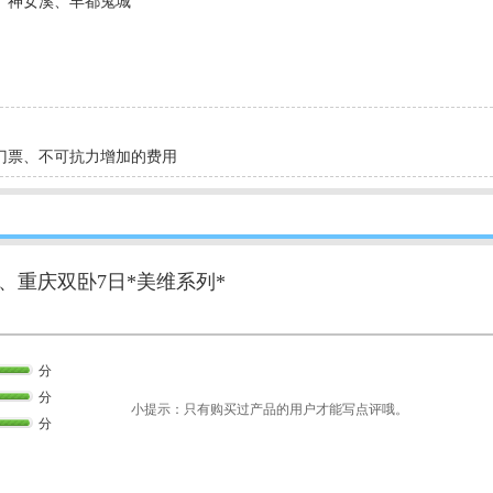
、神女溪、丰都鬼城
门票、不可抗力增加的费用
、重庆双卧7日*美维系列*
分
分
小提示：只有购买过产品的用户才能写点评哦。
分