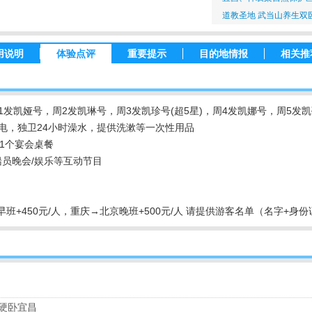
道教圣地 武当山养生双
用说明
体验点评
重要提示
目的地情报
相关推
发凯娅号，周2发凯琳号，周3发凯珍号(超5星)，周4发凯娜号，周5发
电，独卫24小时澡水，提供洗漱等一次性用品
1个宴会桌餐
员晚会/娱乐等互动节目
早班+450元/人，重庆→北京晚班+500元/人 请提供游客名单（名字+
火车硬卧宜昌