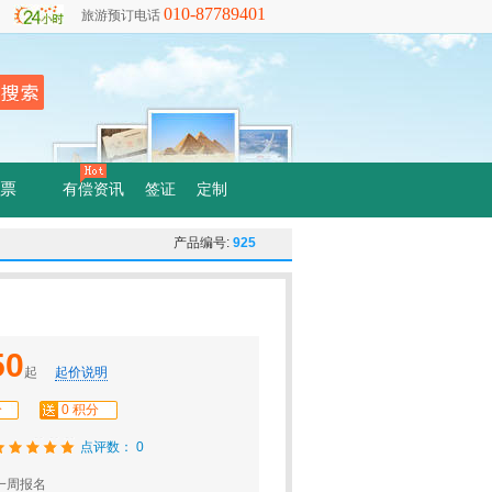
010-87789401
旅游预订电话
票
有偿资讯
签证
定制
产品编号:
925
50
起
起价说明
分
0 积分
点评数： 0
一周报名