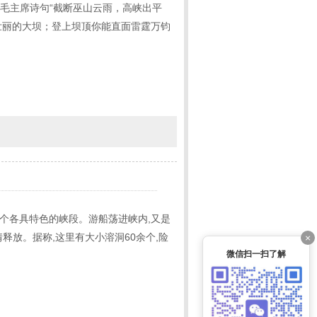
貌体会毛主席诗句“截断巫山云雨，高峡出平
壮丽的大坝；登上坝顶你能直面雷霆万钧
三个各具特色的峡段。游船荡进峡内,又是
释放。据称,这里有大小溶洞60余个,险
×
微信扫一扫了解