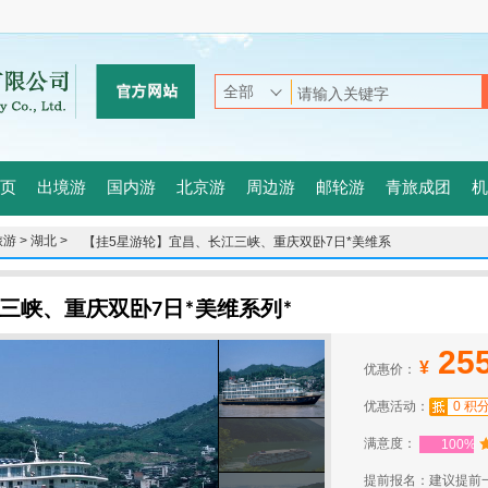
页
出境游
国内游
北京游
周边游
邮轮游
青旅成团
机
游 >
湖北 >
【挂5星游轮】宜昌、长江三峡、重庆双卧7日*美维系
列*
三峡、重庆双卧7日*美维系列*
25
¥
优惠价：
优惠活动：
0 积
满意度：
100%
提前报名：建议提前