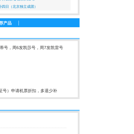
卧四日（北京独立成团）
荐产品
凯蒂号，周6发凯莎号，周7发凯雷号
身份证号）申请机票折扣，多退少补