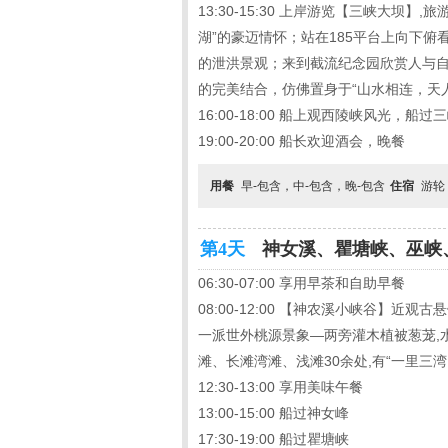
13:30-15:30 上岸游览【三峡大
湖”的豪迈情怀；站在185平台上向下
的泄洪景观；来到截流纪念园欣赏人与
的完美结合，仿佛置身于“山水相连，天
16:00-18:00 船上观西陵峡风光，船
19:00-20:00 船长欢迎酒会，晚餐
用餐
早-包含，中-包含，晚-包含
住宿
游轮
第4天
神女溪、瞿塘峡、巫峡、
06:30-07:00 享用早茶和自助早餐
08:00-12:00 【神农溪小峡谷
一派世外桃源景象—两旁灌木植被葱茏,水
滩、长滩湾滩、浅滩30余处,有“一里三
12:30-13:00 享用美味午餐
13:00-15:00 船过神女峰
17:30-19:00 船过瞿塘峡