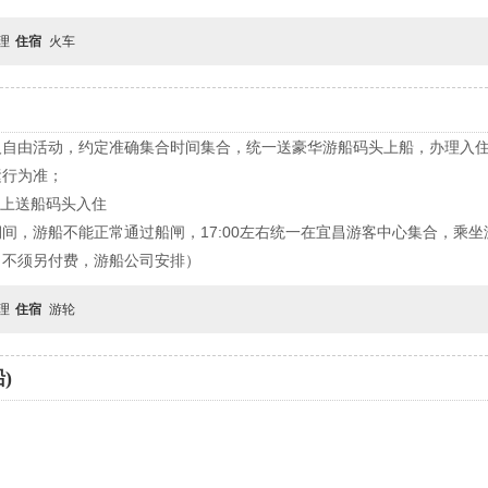
自理
住宿
火车
人自由活动，约定准确集合时间集合，统一送豪华游船码头上船，办理入
运行为准；
晚上送船码头入住
，游船不能正常通过船闸，17:00左右统一在宜昌游客中心集合，乘坐游
（不须另付费，游船公司安排）
自理
住宿
游轮
)