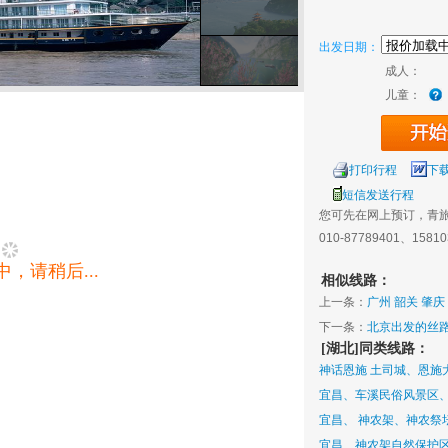
出发日期：
成人：
儿童：
打印行程
下
短信发送行程
您可先在网上预订，青
010-87789401、1581
，请稍后...
相似线路：
上一条：
广州 韶关 肇庆
下一条：
北京出发的丝路
[湖北]同类线路：
神话恩施 土司城、恩施
宜昌、车溪民俗风景区、
宜昌、 神农架、神农祭坛
宜昌、神农架自然保护区