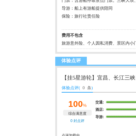
门票：含游船停靠景点门票。三峡大坝
导游：船上有游船提供陪同
保险：旅行社责任险
费用不包含
旅游意外险、个人因私消费、景区内小
体验点评
【挂5星游轮】宜昌、长江三峡
体验点评(
0 条
)
100
交通:
%
酒店:
综合满意度
导游:
0 封点评
点评加载中...