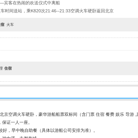
重庆港—宾客在热闹的欢送仪式中离船
送站，乘K820次21:46--21:33空调火车硬卧返回北京
住宿
火车
自理
住宿
-北京空调火车硬卧，豪华游船船票双标间（含门票 住宿 餐费 娱乐 导游 
，保证一人一座。
比较好，早中晚自助餐（具体以游船公司安排为准）。