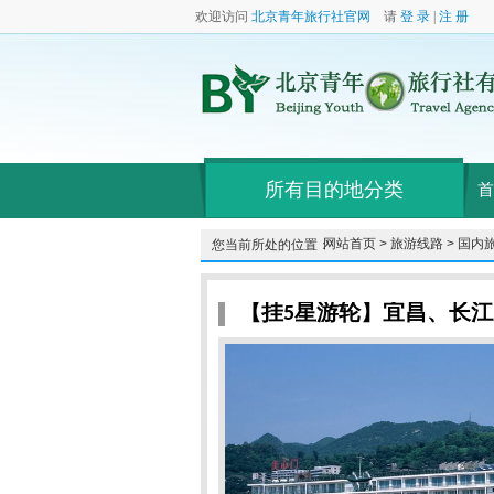
欢迎访问
北京青年旅行社官网
请
登 录
|
注 册
所有目的地分类
首
网站首页 >
旅游线路 >
国内旅
您当前所处的位置：
【挂5星游轮】宜昌、长江