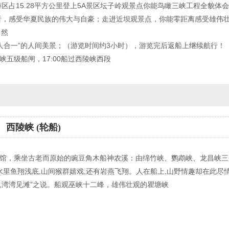
坝】,旅游区占15.28平方公里登上5A景区坛子岭观景点你能鸟瞰三峡工程全
俯看，感受华夏民族的伟大与自豪；走进近坝观景点，你能零距离感受雄伟
自然
人合一”的人间美景；（游览时间约3小时），游览完后返船上继续航行！
过三峡五级船闸，17:00船过西陵峡西段
西陵峡 (轮船)
】近观古悬馆，乘坐古老而原始的豌豆角木船神农溪：由绵竹峡、鹦鹉峡、龙昌峡
里鱼翔浅底,山间猴群嬉戏,还有岩燕飞翔。人在船上,山野情趣却在此尽情
湾,湾湾见滩”之说。船观巫峡十二峰，雄伟壮观的瞿塘峡