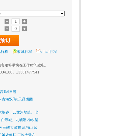
载行程
收藏行程
email行程
旅客服将尽快在工作时间致电。
0334180、13381477541
 高铁6日游
 青海双飞8天品质团
大峡谷，云龙河地缝、七
白帝城、九畹溪 神农架
 三峡大瀑布 武当山 紫
 神农祭坛 三峡大瀑布