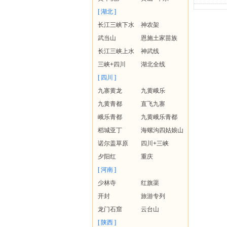
[ 湖北 ]
长江三峡下水
神农架
武当山
恩施土家苗族
长江三峡上水
神武线
三峡+四川
湖北全线
[ 四川 ]
九寨黄龙
九黄峨乐
九黄青都
直飞九寨
峨乐青都
九黄峨乐青都
稻城亚丁
海螺沟四姑娘山
诺尔盖草原
四川+三峡
夕阳红
重庆
[ 河南 ]
少林寺
红旗渠
开封
旅游专列
龙门石窟
云台山
[ 陕西 ]