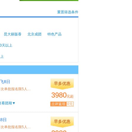
重置筛选条件
昆大丽版香
北京成团
特色产品
10天以上
以上
飞8日
早多优惠
特色： 此产品为全国散拼团，适于接待30-50岁之间的游客，一次单批报名限5人以下 住...
3980
元起
查看团期▼
点评返现
0元
8日
早多优惠
特色： 此产品为全国散拼团，适于接待28-52岁之间的游客，一次单批报名限5人以下 ★...