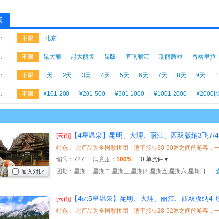
版
：
不限
北京
：
不限
昆大丽
昆大丽版
昆版
直飞丽江
瑞丽腾冲
香格里拉
：
不限
1天
2天
3天
4天
5天
6天
7天
8天
9天
：
不限
¥101-200
¥201-500
¥501-1000
¥1001-2000
¥2000
【4星温泉】昆明、大理、丽江、西双版纳3飞7/4
[云南]
编号：
727
满意度：
100%
0 单点评▼
团期：星期一,星期二,星期三,星期四,星期五,星期六,星期日
加入对比
【4の5星温泉】昆明、大理、丽江、西双版纳4飞
[云南]