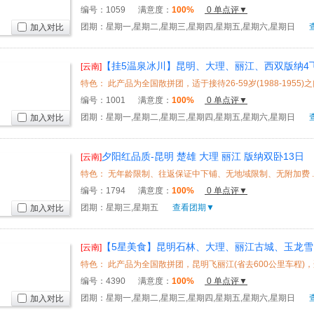
编号：
1059
满意度：
100%
0 单点评▼
团期：星期一,星期二,星期三,星期四,星期五,星期六,星期日
加入对比
【挂5温泉冰川】昆明、大理、丽江、西双版纳4
[云南]
编号：
1001
满意度：
100%
0 单点评▼
团期：星期一,星期二,星期三,星期四,星期五,星期六,星期日
加入对比
夕阳红品质-昆明 楚雄 大理 丽江 版纳双卧13日
[云南]
特色： 无年龄限制、往返保证中下铺、无地域限制、无附加费 ..
编号：
1794
满意度：
100%
0 单点评▼
团期：星期三,星期五
查看团期▼
加入对比
【5星美食】昆明石林、大理、丽江古城、玉龙雪
[云南]
编号：
4390
满意度：
100%
0 单点评▼
团期：星期一,星期二,星期三,星期四,星期五,星期六,星期日
加入对比