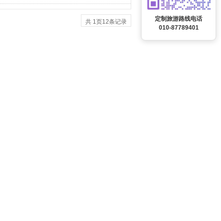
定制旅游路线电话
共
1
页
12
条记录
010-87789401