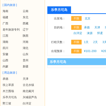
[ 国内旅游 ]
乐亭月坨岛
海南
云南
福建
东北
出发地：
不限
北京
广西
西藏
目的地：
不限
承德
天津
老年旅游专列
辽宁
白洋淀
涞源
怀柔
江西
陕西
湖南
河南
行程天数：
不限
1天
2天
3
四川
湖北
出现预算：
不限
¥101-200
¥20
安徽
山东
山西
贵州
乐亭月坨岛
内蒙
新疆
[ 周边旅游 ]
承德
天津
坝上草原
古北水镇
木兰围场
南北戴河
乐亭月坨岛
兴城葫芦岛
野三坡
白洋淀