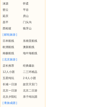
涞源
怀柔
密云
平谷
延庆
房山
昌平
门头沟
西柏坡
狼牙山
[ 邮轮旅游 ]
日本航线
东南亚航线
欧洲航线
澳新航线
南极航线
地中海航线
[ 北京旅游 ]
店长推荐
经典爆款
12人小团
二三环精品
五星纯玩
2-9人小团
长城一日游
故宫天安门
北京一日游
北京二日游
北京夕阳红
亲子纯玩团
[ 青旅成团 ]