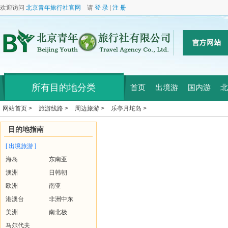
欢迎访问
北京青年旅行社官网
请
登 录
|
注 册
所有目的地分类
首页
出境游
国内游
北
网站首页 >
旅游线路 >
周边旅游 >
乐亭月坨岛 >
目的地指南
[ 出境旅游 ]
海岛
东南亚
澳洲
日韩朝
欧洲
南亚
港澳台
非洲中东
美洲
南北极
马尔代夫