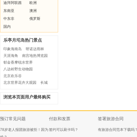
迪拜阿联酋
欧洲
东南亚
澳洲
中东非
俄罗斯
国内
乐亭月坨岛热门景点
印象海南岛
呀诺达雨林
天涯海角
南宫地热博览园
郁金香摩锐水世界
八达岭野生动物园
北京欢乐谷
北京世界花卉大观园
长城
浏览本页面用户最终购买
预订常见问题
付款和发票
签署旅游合同
78岁老人报团旅游被拒！因为
签约可以刷卡吗？
有旅游合同范本下载吗