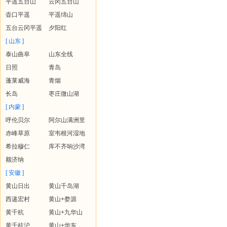
平遥五台山
云冈五台山
壶口平遥
平遥绵山
五台云冈平遥
夕阳红
[ 山东 ]
泰山曲阜
山东全线
日照
青岛
蓬莱威海
青烟
长岛
枣庄微山湖
[ 内蒙 ]
呼伦贝尔
阿尔山满洲里
赤峰草原
室韦根河湿地
希拉穆仁
库不齐响沙湾
额济纳
[ 安徽 ]
黄山日出
黄山千岛湖
西递宏村
黄山+婺源
黄千杭
黄山+九华山
黄千杭沪
黄山+华东