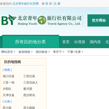
欢迎访问
北京青年旅行社官网
请
登 录
|
注 册
所有目的地分类
首页
出境游
国内游
北
网站首页 >
旅游线路 >
国内旅游 >
青甘宁 >
宁夏+甘肃 >
目的地指南
[ 海南 ]
海口往返
三亚往返
三亚一地
三亚自由人
夕阳红
蜜月团
天津往返
西沙群岛
[ 云南 ]
昆大丽
昆大丽版