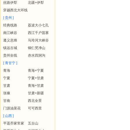
丝路伊犁
北疆+伊犁
穿越西北大环线
[ 贵州 ]
经典线路
荔波大小七孔
南江峡谷
西江千户苗寨
遵义息烽
马玲河大峡谷
镇远古城
铜仁梵净山
贵州全线
赤水四洞沟
[ 青甘宁 ]
青海
青海+宁夏
宁夏
宁夏+甘肃
甘肃
青海+甘肃
张掖
甘肃+新疆
甘南
西北全景
门源油菜花
可可西里
[ 山西 ]
平遥乔家常家
五台山