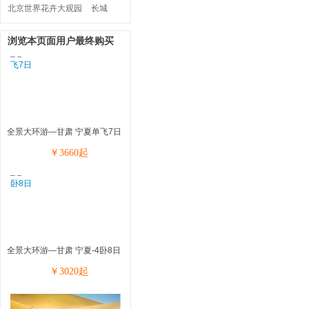
北京世界花卉大观园
长城
浏览本页面用户最终购买
全景大环游—甘肃 宁夏单飞7日
￥
3660
起
全景大环游—甘肃 宁夏-4卧8日
￥
3020
起