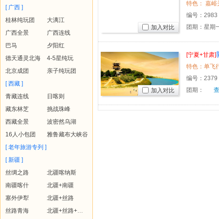
特色： 嘉峪
[ 广西 ]
编号：
2983
桂林纯玩团
大漓江
团期：星期一
加入对比
广西全景
广西连线
巴马
夕阳红
[宁夏+甘肃]
德天通灵北海
4-5星纯玩
特色：单飞行程
北京成团
亲子纯玩团
编号：
2379
[ 西藏 ]
团期：
加入对比
青藏连线
日喀则
藏东林芝
挑战珠峰
西藏全景
波密然乌湖
16人小包团
雅鲁藏布大峡谷
[ 老年旅游专列 ]
[ 新疆 ]
丝绸之路
北疆喀纳斯
南疆喀什
北疆+南疆
塞外伊犁
北疆+丝路
丝路青海
北疆+丝路+青海