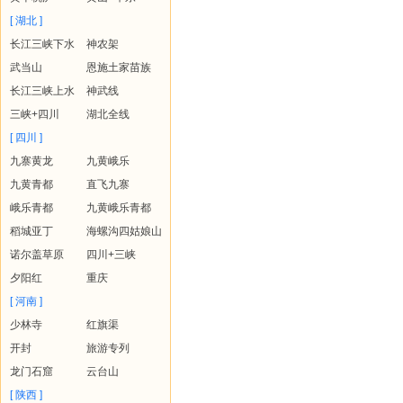
[ 湖北 ]
长江三峡下水
神农架
武当山
恩施土家苗族
长江三峡上水
神武线
三峡+四川
湖北全线
[ 四川 ]
九寨黄龙
九黄峨乐
九黄青都
直飞九寨
峨乐青都
九黄峨乐青都
稻城亚丁
海螺沟四姑娘山
诺尔盖草原
四川+三峡
夕阳红
重庆
[ 河南 ]
少林寺
红旗渠
开封
旅游专列
龙门石窟
云台山
[ 陕西 ]