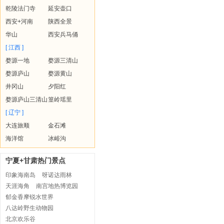
乾陵法门寺
延安壶口
西安+河南
陕西全景
华山
西安兵马俑
[ 江西 ]
婺源一地
婺源三清山
婺源庐山
婺源黄山
井冈山
夕阳红
婺源庐山三清山
篁岭瑶里
[ 辽宁 ]
大连旅顺
金石滩
海洋馆
冰峪沟
宁夏+甘肃热门景点
印象海南岛
呀诺达雨林
天涯海角
南宫地热博览园
郁金香摩锐水世界
八达岭野生动物园
北京欢乐谷