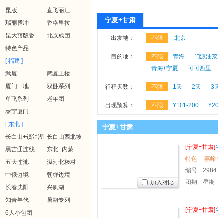
昆版
直飞丽江
宁夏+甘肃
瑞丽腾冲
香格里拉
昆大丽版香
北京成团
出发地：
不限
北京
特色产品
目的地：
不限
青海
门源油菜
[ 福建 ]
青海+宁夏
可可西里
武厦
武厦土楼
厦门一地
双卧系列
行程天数：
不限
1天
2天
3
单飞系列
老年团
出现预算：
不限
¥101-200
¥20
泰宁厦门
[ 东北 ]
宁夏+甘肃
长白山+镜泊湖
长白山西北坡
[宁夏+甘肃]
黑吉辽连线
东北+内蒙
特色： 嘉峪
五大连池
漠河北极村
编号：
2984
中俄边境
朝鲜边境
团期：星期一
加入对比
长春沈阳
兴凯湖
知青年代
暑期专列
[宁夏+甘肃]
6人小包团