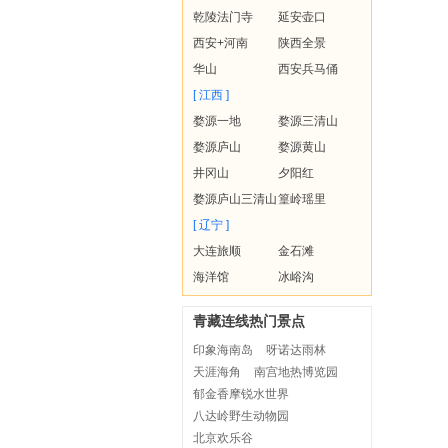
乾陵法门寺
延安壶口
西安+河南
陕西全景
华山
西安兵马俑
[ 江西 ]
婺源一地
婺源三清山
婺源庐山
婺源黄山
井冈山
夕阳红
婺源庐山三清山
篁岭瑶里
[ 辽宁 ]
大连旅顺
金石滩
海洋馆
冰峪沟
青藏连线热门景点
印象海南岛
呀诺达雨林
天涯海角
南宫地热博览园
郁金香摩锐水世界
八达岭野生动物园
北京欢乐谷