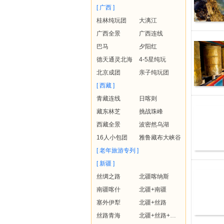
[ 广西 ]
桂林纯玩团
大漓江
广西全景
广西连线
巴马
夕阳红
德天通灵北海
4-5星纯玩
北京成团
亲子纯玩团
[ 西藏 ]
青藏连线
日喀则
藏东林芝
挑战珠峰
西藏全景
波密然乌湖
16人小包团
雅鲁藏布大峡谷
[ 老年旅游专列 ]
[ 新疆 ]
丝绸之路
北疆喀纳斯
南疆喀什
北疆+南疆
塞外伊犁
北疆+丝路
丝路青海
北疆+丝路+青海