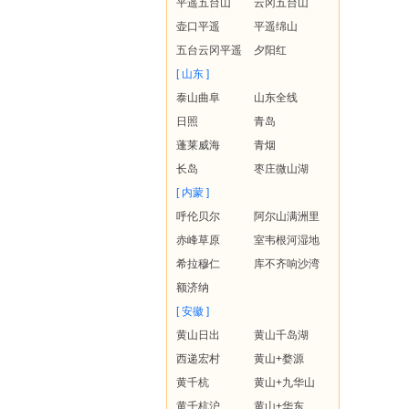
平遥五台山
云冈五台山
壶口平遥
平遥绵山
五台云冈平遥
夕阳红
[ 山东 ]
泰山曲阜
山东全线
日照
青岛
蓬莱威海
青烟
长岛
枣庄微山湖
[ 内蒙 ]
呼伦贝尔
阿尔山满洲里
赤峰草原
室韦根河湿地
希拉穆仁
库不齐响沙湾
额济纳
[ 安徽 ]
黄山日出
黄山千岛湖
西递宏村
黄山+婺源
黄千杭
黄山+九华山
黄千杭沪
黄山+华东