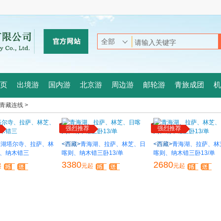
页
出境游
国内游
北京游
周边游
邮轮游
青旅成团
机
青藏连线 >
强烈推荐
强烈推荐
海湖塔尔寺、拉萨、林
<西藏>
青海湖、拉萨、林芝、日
<西藏>
青海湖、拉萨、林
、纳木错三
喀则、纳木错三卧13/单
喀则、纳木错三卧13/单
3380
2680
起
元起
元起