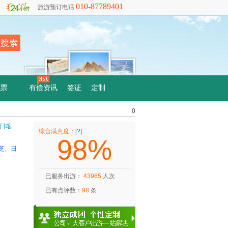
010-87789401
旅游预订电话
票
有偿资讯
签证
定制
0
综合满意度：
[?]
98%
芝、日
已服务出游：
43965
人次
已有点评数：
98
条