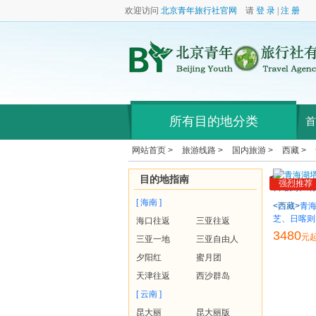
欢迎访问
北京青年旅行社官网
请
登 录
|
注 册
所有目的地分类
首
网站首页 >
旅游线路 >
国内旅游 >
西藏 >
目的地指南
强烈推荐
[ 海南 ]
<西藏>
青
芝、日喀则
海口往返
三亚往返
3480
元
三亚一地
三亚自由人
夕阳红
蜜月团
天津往返
西沙群岛
[ 云南 ]
昆大丽
昆大丽版