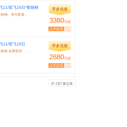
11/双飞10日*鲁朗林
早多优惠
特色： 北京成团、林芝2晚3天、全程陪同、一车一导、全程3次购物、每车配备氧气 ★...
3380
元起
点评返现
0元
11/双飞10日
早多优惠
特色： 青海+西藏，各地散客拼团、林芝日喀则各1晚、全程3次购物 如乘航班，请提供...
2680
元起
点评返现
0元
共
1
页
7
条记录