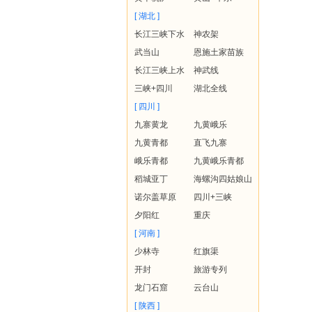
[ 湖北 ]
长江三峡下水
神农架
武当山
恩施土家苗族
长江三峡上水
神武线
三峡+四川
湖北全线
[ 四川 ]
九寨黄龙
九黄峨乐
九黄青都
直飞九寨
峨乐青都
九黄峨乐青都
稻城亚丁
海螺沟四姑娘山
诺尔盖草原
四川+三峡
夕阳红
重庆
[ 河南 ]
少林寺
红旗渠
开封
旅游专列
龙门石窟
云台山
[ 陕西 ]