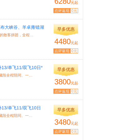
6280
元起
点评返现
0元
藏布大峡谷、羊卓雍错湖
早多优惠
特色： 1、 本线路是青海+西藏连线，西藏段北京成团不与当地的散客拼团，全程一车...
4480
元起
点评返现
0元
/单飞11/双飞10日*
早多优惠
特色： 西藏段北京成团、青海段纯玩无购物、林芝2晚3天、西藏段全程陪同、一车一导...
3800
元起
点评返现
0元
/单飞11/双飞10日
早多优惠
特色： 西藏段北京成团、西宁段纯玩无购物、林芝2晚3天、西藏段全程陪同、一车一导...
3480
元起
点评返现
0元