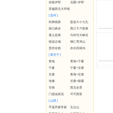
丝路伊犁
北疆+伊犁
穿越西北大环线
[ 贵州 ]
经典线路
荔波大小七孔
南江峡谷
西江千户苗寨
遵义息烽
马玲河大峡谷
镇远古城
铜仁梵净山
贵州全线
赤水四洞沟
[ 青甘宁 ]
青海
青海+宁夏
宁夏
宁夏+甘肃
甘肃
青海+甘肃
张掖
甘肃+新疆
甘南
西北全景
门源油菜花
可可西里
[ 山西 ]
平遥乔家常家
五台山