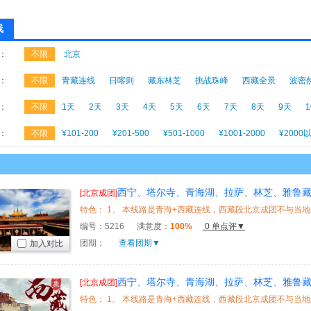
线
：
不限
北京
：
不限
青藏连线
日喀则
藏东林芝
挑战珠峰
西藏全景
波密
：
不限
1天
2天
3天
4天
5天
6天
7天
8天
9天
：
不限
¥101-200
¥201-500
¥501-1000
¥1001-2000
¥2000
西宁、塔尔寺、青海湖、拉萨、林芝、雅鲁
[北京成团]
2飞1卧9日
编号：
5216
满意度：
100%
0 单点评▼
团期：
查看团期▼
加入对比
西宁、塔尔寺、青海湖、拉萨、林芝、雅鲁
[北京成团]
2卧1飞10日