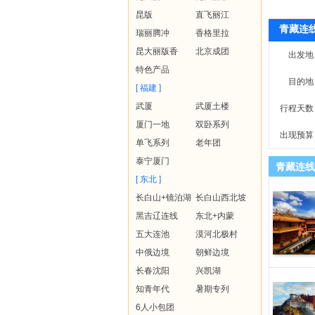
昆版
直飞丽江
青藏连
瑞丽腾冲
香格里拉
昆大丽版香
北京成团
出发地
特色产品
目的地
[ 福建 ]
武厦
武厦土楼
行程天数
厦门一地
双卧系列
出现预算
单飞系列
老年团
泰宁厦门
青藏连线
[ 东北 ]
长白山+镜泊湖
长白山西北坡
黑吉辽连线
东北+内蒙
五大连池
漠河北极村
中俄边境
朝鲜边境
长春沈阳
兴凯湖
知青年代
暑期专列
6人小包团