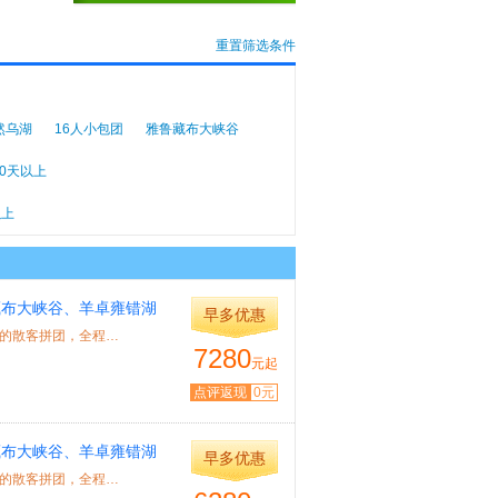
重置筛选条件
然乌湖
16人小包团
雅鲁藏布大峡谷
10天以上
以上
藏布大峡谷、羊卓雍错湖
早多优惠
特色： 1、 本线路是青海+西藏连线，西藏段北京成团不与当地的散客拼团，全程一车...
7280
元起
点评返现
0元
藏布大峡谷、羊卓雍错湖
早多优惠
特色： 1、 本线路是青海+西藏连线，西藏段北京成团不与当地的散客拼团，全程一车...