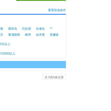
重置筛选条件
求斯
塞班岛
巴拉望
长滩岛
**
芽庄
塞浦路斯
帕劳
仙本那
美娜多
10天以上
¥15000以上
共
0
页
0
条记录