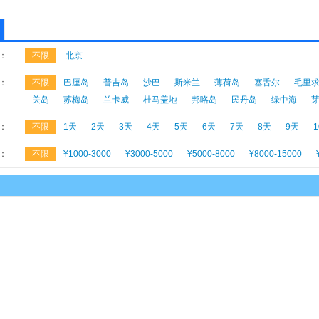
：
不限
北京
：
不限
巴厘岛
普吉岛
沙巴
斯米兰
薄荷岛
塞舌尔
毛里
关岛
苏梅岛
兰卡威
杜马盖地
邦咯岛
民丹岛
绿中海
：
不限
1天
2天
3天
4天
5天
6天
7天
8天
9天
：
不限
¥1000-3000
¥3000-5000
¥5000-8000
¥8000-15000