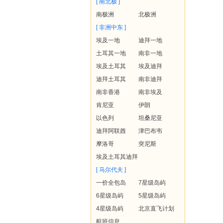
[ 南北极 ]
南极洲
北极洲
[ 非洲中东 ]
埃及一地
迪拜一地
土耳其一地
南非一地
埃及土耳其
埃及迪拜
迪拜土耳其
南非迪拜
南非香港
南非埃及
肯尼亚
伊朗
以色列
坦桑尼亚
迪拜阿联酋
津巴布韦
摩洛哥
突尼斯
埃及土耳其迪拜
[ 马尔代夫 ]
一价全包岛
7星级岛屿
6星级岛屿
5星级岛屿
4星级岛屿
北京直飞计划
航班信息