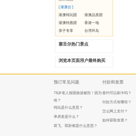
[ 港澳台 ]
港澳纯玩团
港澳品质团
港澳特惠团
香港一地
亲子专享
台湾环岛
塞舌尔热门景点
浏览本页面用户最终购买
预订常见问题
付款和发票
78岁老人报团旅游被拒！因为
签约可以刷卡吗？
啥？
付款方式有哪些？
纯玩是什么意思？
怎么网上支付？
单房差是什么？
如何获取发票？
双飞、双卧都是什么意思？