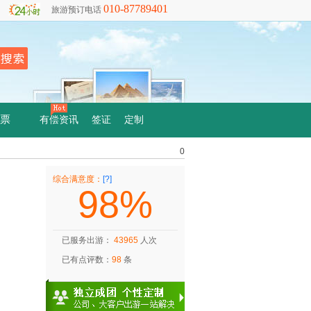
010-87789401
旅游预订电话
票
有偿资讯
签证
定制
0
综合满意度：
[?]
98%
已服务出游：
43965
人次
已有点评数：
98
条