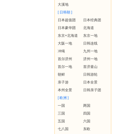
大溪地
[ 日韩朝 ]
日本超值团
日本经典团
日本豪华团
北海道
东京+北海道
东京一地
大阪一地
日韩连线
冲绳
九州一地
首尔济州
济州一地
首尔一地
首济釜山
朝鲜
日韩游轮
亲子游
日本全景
本州全景
日韩亲子团
[ 欧洲 ]
一国
两国
三国
四国
五国
六国
七八国
东欧