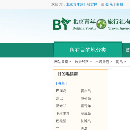
欢迎访问
北京青年旅行社官网
请
登 录
|
注 册
所有目的地分类
首
网站首页 >
旅游线路 >
出境旅游 >
海岛 >
目的地指南
[ 海岛 ]
巴厘岛
普吉岛
沙巴
薄荷岛
斯米兰
塞舌尔
毛里求斯
塞班岛
巴拉望
长滩岛
**
关岛