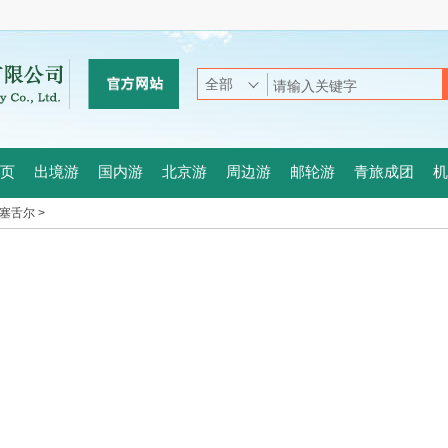
页
出境游
国内游
北京游
周边游
邮轮游
青旅成团
机
塞舌尔 >