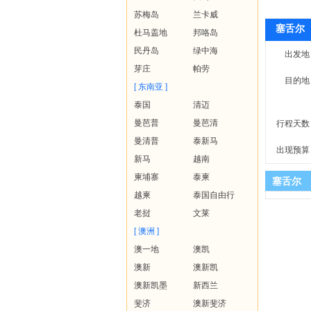
苏梅岛
兰卡威
塞舌尔
杜马盖地
邦咯岛
民丹岛
绿中海
出发地
芽庄
帕劳
目的地
[ 东南亚 ]
泰国
清迈
曼芭普
曼芭清
行程天数
曼清普
泰新马
出现预算
新马
越南
柬埔寨
泰柬
塞舌尔
越柬
泰国自由行
老挝
文莱
[ 澳洲 ]
澳一地
澳凯
澳新
澳新凯
澳新凯墨
新西兰
斐济
澳新斐济