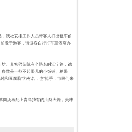
站，我社安排工作人员带客人打出租车前
提前发于游客，请游客自行打车至酒店办
街坊。其实劈柴院有个路名叫江宁路，德
，多数是一些不起眼儿的小饭铺、糖果
饨和豆腐脑*为有名，也*抢手，市民们来
羊肉汤再配上青岛独有的油酥火烧，美味