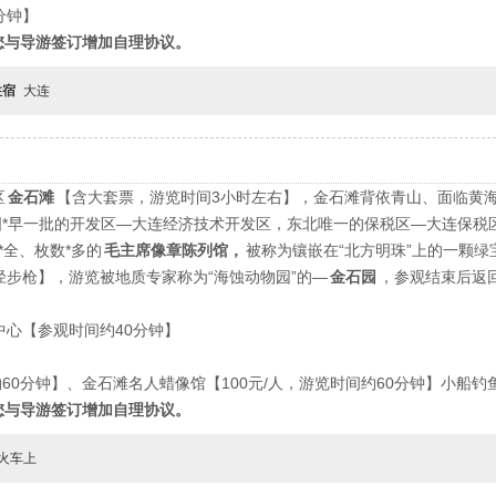
分钟】
您与导游签订增加自理协议。
住宿
大连
区
金石滩
【含大套票，游览时间
3
小时左右】，金石滩背依青山、面临黄
*早一批的开发区
—
大连经济技术开发区，东北唯一的保税区
—
大连保税
全、枚数*多的
毛主席像章陈列馆，
被称为镶嵌在
“
北方明珠
”
上的一颗绿
径步枪】，游览被地质专家称为
“
海蚀动物园
”
的
—
金石园
，参观结束后返
中心【参观时间约
40
分钟】
约
60
分钟】、金石滩名人蜡像馆【
100
元
/
人，游览时间约
60
分钟】小船钓
您与导游签订增加自理协议。
火车上