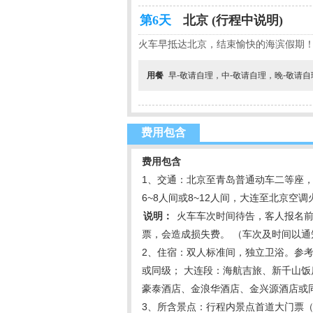
第6天
北京 (行程中说明)
火车早抵达北京，结束愉快的海滨假期
用餐
早-敬请自理，中-敬请自理，晚-敬请
费用包含
费用包含
1、交通：北京至青岛普通动车二等座，
6~8人间或8~12人间，大连至北京空
说明：
火车车次时间待告，客人报名前
票，会造成损失费。 （车次及时间以通
2、住宿：双人标准间，独立卫浴。参
或同级； 大连段：海航吉旅、新千山
豪泰酒店、金浪华酒店、金兴源酒店或
3、所含景点：行程内景点首道大门票