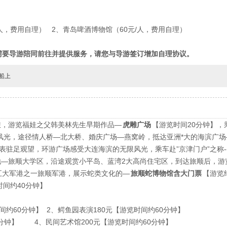
人，费用自理）
2
、青岛啤酒博物馆（
60
元
/
人，费用自理）
需要导游陪同前往并提供服务，请您与导游签订增加自理协议。
船上
旅，游览福娃之父韩美林先生早期作品—
虎雕广场
【游览时间20分钟】，
风光，途径情人桥—北大桥、婚庆广场—燕窝岭，抵达亚洲*大的海滨广场
表驻足观望，环游广场感受大连海滨的无限风光，乘车赴”京津门户”之称-
地—旅顺大学区，沿途观赏小平岛、蓝湾2大高尚住宅区，到达旅顺后，游
五大军港之一旅顺军港，展示蛇类文化的—
旅顺蛇博物馆含大门票
【游览
间约40分钟】
间约60分钟】 2、鳄鱼园表演180元【游览时间约60分钟】
0分钟】 4、民间艺术馆200元【游览时间约60分钟】