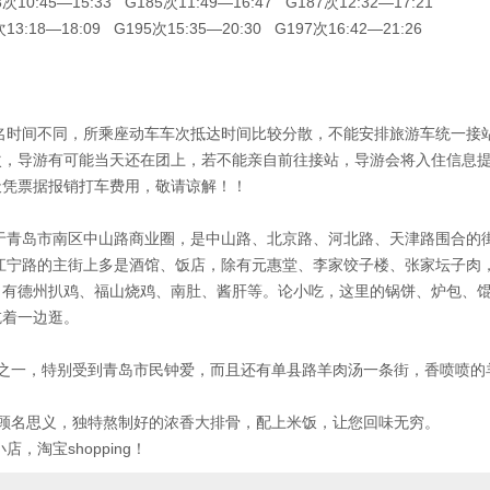
3次10:45—15:33 G185次11:49—16:47 G187次12:32—17:21
:18—18:09 G195次15:35—20:30 G197次16:42—21:26
名时间不同，所乘座动车车次抵达时间比较分散，不能安排旅游车统一接
次，导游有可能当天还在团上，若不能亲自前往接站，导游会将入住信息
天凭票据报销打车费用，敬请谅解！！
于青岛市南区中山路商业圈，是中山路、北京路、河北路、天津路围合的
江宁路的主街上多是酒馆、饭店，除有元惠堂、李家饺子楼、张家坛子肉
有德州扒鸡、福山烧鸡、南肚、酱肝等。论小吃，这里的锅饼、炉包、馄
吃着一边逛。
】
吃之一，特别受到青岛市民钟爱，而且还有单县路羊肉汤一条街，香喷喷的
顾名思义，独特熬制好的浓香大排骨，配上米饭，让您回味无穷。
小店，淘宝
shopping
！