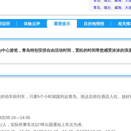
青岛、烟台、威海、大
青岛、烟台、威海、大
用说明
体验点评
重要提示
目的地情报
相关推
为中心游览，青岛特别安排自由活动时间，宽松的时间带您感受浓浓的浪
适的动车组列车，只要5个小时就能到达青岛。抵达后前往酒店入住。放好
次08:16—14:05
元/人，实际所乘车次以*终出团通知上车次为准。