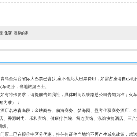
！
自理
住宿
温馨的家
青岛至烟台省际大巴票已含(儿童不含此大巴票费用，如需占座请自己现付
调火车硬卧，当地旅游巴士。
如有特殊要求，请提前告知我社，具体时间以铁路总公司告知为准；火车
知为准）；
考酒店名称青岛段：金峡商务、前海商务、梦海园、盈客佳驿商务酒店、
饭店、香源时尚、乐和宾馆、健康疗养院、留连宾馆、泓渝快捷酒店、三合
同级。
（门票上已在报价中区分优惠，持任何证件当地均不再产生减免政策，赠