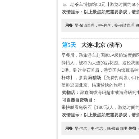
5、老爷车博物馆80元【游览时间约60
友情提示：以上景点如您需要参观，请
用餐
早-敬请自理，中-包含，晚-敬请自理
第5天
大连-北京 (动车)
早餐后，乘旅游车赴国家
5A
级旅游度假
静怡人，被称为大连的后花园。途径我国
D
港。到达金石滩后，游览国内馆藏品种*
杆球】，参观
狩猎场
【免费打两发小口
硬卧返回北京。结束愉快的旅程！
购物店：
聚鑫阁或海玛超市或海洋研究
可自愿自费项目：
乘快艇看龟裂石【
180
元
/
人，游览时间
友情提示：以上景点如您需要参观，请
用餐
早-包含，中-包含，晚-敬请自理
住宿