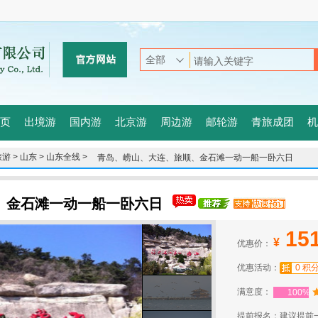
页
出境游
国内游
北京游
周边游
邮轮游
青旅成团
机
游 >
山东 >
山东全线 >
青岛、崂山、大连、旅顺、金石滩一动一船一卧六日
、金石滩一动一船一卧六日
15
¥
优惠价：
优惠活动：
0 积
满意度：
100%
提前报名：建议提前