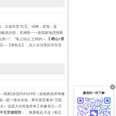
岛，沿途欣赏“红瓦，绿树，碧海，蓝
游艇俱乐部，亚洲唯一一座国家地理测量
一”、“海上仙山”之称的---
【
崂山+景
石---【青蛙石】，在八水河景区停车登
×
微信扫一扫了解
-栈桥{游览约
40
分钟
}
（如栈桥政府维修
场
—
第一海水浴场，乘车观赏素有“万国
左右）远观大自然鬼斧神工的象形石—石
中无导游陪同
），晚乘船赴大连（船正