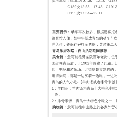
参考车次：G181次07:30—12:10 G18
G189次12:53—17:48 G191次13
G199次17:34—22:11
重要提示：
动车车次较多，根据游客报
往宾馆入住，如中午抵达青岛的动车车
理入住，并保存好打车票据，导游第二
青岛旅游攻略：自由活动期间推荐
美食篇：
您可前往劈柴院百年老街，位
国占领青岛后，于
1902
年修建了此路。
店、书场和游乐场。北街则是卖熟肉的，
逛劈柴院，都是一边买着一边吃，一边
青岛的人气小吃
-
【羊肉汤或者排骨米饭
1：羊肉汤：羊肉汤为青岛十大特色小
啊。
2：排骨米饭：青岛十大特色小吃之一，
购物篇：
您可前往中山路上的各家外贸