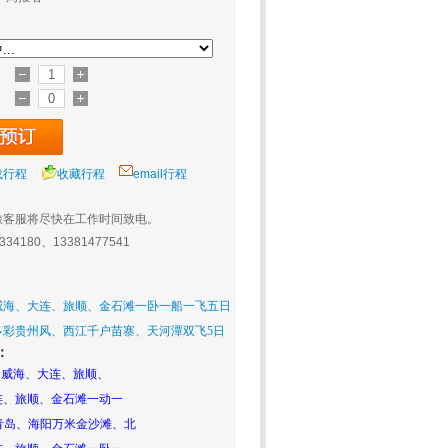
载行程
收藏行程
email行程
旅客服将尽快在工作时间致电。
0334180、13381477541
威海、大连、旅顺、金石滩一卧一船一飞五日
多彩贵州风、西江千户苗寨、天河潭双飞5日
：
、威海、大连、旅顺、
连、旅顺、金石滩一动一
青岛、海阳万米金沙滩、北