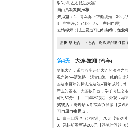
常
6
小时左右抵达大连）
自由活动期间推荐
景点篇：
1、青岛海上乘船观光（
30
元
/
3、空中漫步（
100
元
/
人，费用自理）
友情提示：以上景点可自行前往，如您
用餐
早-包含，中-包含，晚-敬请自理
住宿
第4天
大连-旅顺 (汽车)
早抵大连，乘旅游车开始大连的浪漫之
观光路”—滨海路，观赏山海一线的自然
连建市百年的标志性建筑--百年城雕，华
产业的基地—大连软件园，学子向往之
览约30分钟】，百年不冻港，外观世界
购物店：
奇峰珍宝馆或宏兴购物【参观时
可自愿自费景点：
1、白玉山景区（含索道）70元【游览时
3、乘快艇看军港200元【游览时间约4