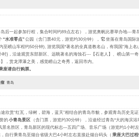
青岛后一起参加行程，集合时间约
89
点左右），游览奥帆比赛举办地
---
青
个
“水准零点”
公园（含门票
40
元，游览约
30
分钟），
它
坐落在青岛国际
市内至崂山车程约
50
分钟
),
游览我国*著名的全真道教名山，有我国“海上名山第
小时
}
，沿途观赏东部新区、远眺著名的海蚀石---【石老人】、崂山第一奇
瀑】，赏龙潭瀑之美，感觉崂山之奇秀，返回市内。
乘座请自行购票。
住宿
青岛
途欣赏“红瓦，绿树，碧海，蓝天”相结合的青岛市貌，参观青岛历史见证--
誉的
小青岛景区
（含门票，游览约
30
分钟），沿途经过青岛*大的海滨浴
风景名胜区，青岛新区的现代标志
—
五四广场、音乐广场（游览约
1
小时
站，自行乘青岛至烟台省级大巴
4
小时左右直接赴烟台码头（
乘座大巴过程