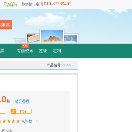
010-87789401
旅游预订电话
票
有偿资讯
签证
定制
产品编号:
3066
10
起
起价说明
分
0 积分
点评数： 0
一周报名