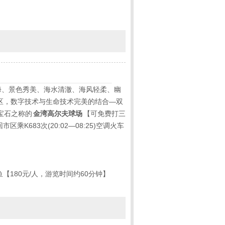
海、景色秀美、海水清澈、海风轻柔、幽
区，数字技术与生命技术完美的结合
—
双
宝石之称的
金湾高尔夫球场
【可免费打三
回市区乘
K683
次
(20:02—08:25)
空调火车
鱼【
180
元
/
人，游览时间约
60
分钟】