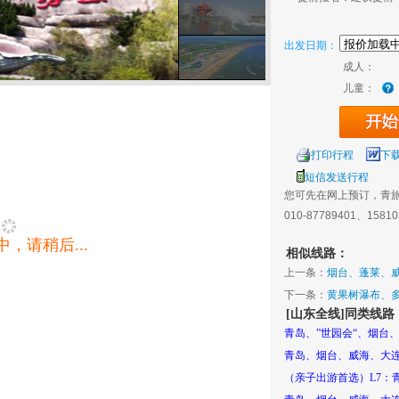
出发日期：
成人：
儿童：
打印行程
下
短信发送行程
您可先在网上预订，青
010-87789401、1581
，请稍后...
相似线路：
上一条：
烟台、蓬莱、
下一条：
黄果树瀑布、
[山东全线]同类线路
青岛、”世园会“、烟台
青岛、烟台、威海、大
（亲子出游首选）L7：