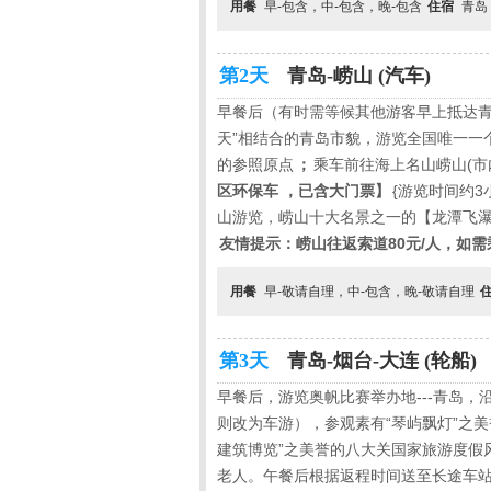
用餐
早-包含，中-包含，晚-包含
住宿
青岛
第2天
青岛-崂山 (汽车)
早餐后（有时需等候其他游客早上抵达
天”相结合的青岛市貌，游览全国唯一一
的参照原点
；
乘车前往海上名山崂山(
区环保车
，已含大门票】
{游览时间约
3
山游览，崂山十大名景之一的【龙潭飞
友情提示：崂山往返索道
80
元
/
人，如需
用餐
早-敬请自理，中-包含，晚-敬请自理
第3天
青岛-烟台-大连 (轮船)
早餐后，游览奥帆比赛举办地
---
青岛，沿
则改为车游），参观素有“琴屿飘灯”之美
建筑博览”之美誉的八大关国家旅游度假
老人。午餐后根据返程时间送至长途车