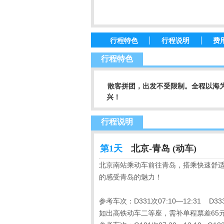
行程特色
行程说明
费
行程特色
散客拼团，出发不受限制。全程以海
兴！
行程说明
第1天
北京-青岛 (动车)
北京南站乘动车前往青岛，搭乘快速舒
的感受青岛的魅力！
参考车次：D331次07:10—12:31 D333
如出高铁动车二等座，需补单程票差65