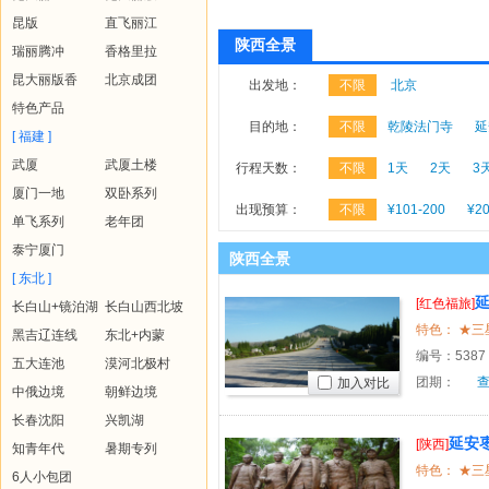
昆版
直飞丽江
陕西全景
瑞丽腾冲
香格里拉
昆大丽版香
北京成团
出发地：
不限
北京
特色产品
目的地：
不限
乾陵法门寺
延
[ 福建 ]
武厦
武厦土楼
行程天数：
不限
1天
2天
3
厦门一地
双卧系列
出现预算：
不限
¥101-200
¥20
单飞系列
老年团
泰宁厦门
陕西全景
[ 东北 ]
[红色福旅]
长白山+镜泊湖
长白山西北坡
黑吉辽连线
东北+内蒙
编号：
5387
五大连池
漠河北极村
团期：
加入对比
中俄边境
朝鲜边境
长春沈阳
兴凯湖
延安
[陕西]
知青年代
暑期专列
6人小包团