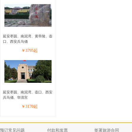
延安枣园、南泥湾、黄帝陵、壶
口、西安兵马俑
￥
3795
起
延安枣园、南泥湾、壶口、西安
兵马俑、华清宫
￥
3170
起
预订常见问题
付款和发票
签署旅游合同