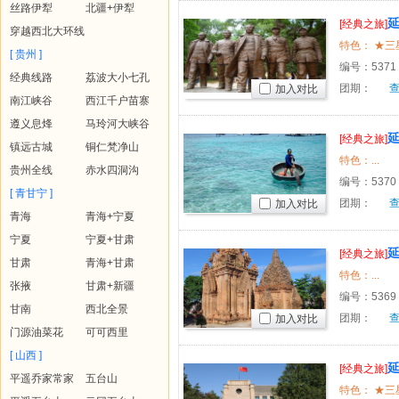
丝路伊犁
北疆+伊犁
[经典之旅]
穿越西北大环线
六日游
[ 贵州 ]
编号：
5371
经典线路
荔波大小七孔
团期：
加入对比
南江峡谷
西江千户苗寨
遵义息烽
马玲河大峡谷
[经典之旅]
镇远古城
铜仁梵净山
乾陵、法
特色：...
贵州全线
赤水四洞沟
编号：
5370
[ 青甘宁 ]
团期：
加入对比
青海
青海+宁夏
宁夏
宁夏+甘肃
[经典之旅]
甘肃
青海+甘肃
乾陵、法
特色：...
张掖
甘肃+新疆
编号：
5369
甘南
西北全景
团期：
加入对比
门源油菜花
可可西里
[ 山西 ]
[经典之旅]
平遥乔家常家
五台山
乾陵、法