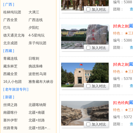
编号：
5388
[ 广西 ]
团期：
加入对比
桂林纯玩团
大漓江
广西全景
广西连线
[经典之旅]
巴马
夕阳红
门寺、华
德天通灵北海
4-5星纯玩
编号：
5386
北京成团
亲子纯玩团
团期：
加入对比
[ 西藏 ]
青藏连线
日喀则
[经典之旅]
藏东林芝
挑战珠峰
墙双高七
西藏全景
波密然乌湖
编号：
5378
16人小包团
雅鲁藏布大峡谷
团期：
加入对比
[ 老年旅游专列 ]
[ 新疆 ]
[红色经典]
丝绸之路
北疆喀纳斯
高五日游
南疆喀什
北疆+南疆
编号：
5372
塞外伊犁
北疆+丝路
团期：
加入对比
丝路青海
北疆+丝路+青海