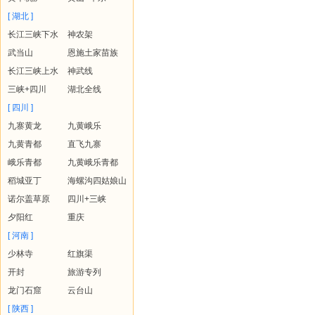
[ 湖北 ]
长江三峡下水
神农架
武当山
恩施土家苗族
长江三峡上水
神武线
三峡+四川
湖北全线
[ 四川 ]
九寨黄龙
九黄峨乐
九黄青都
直飞九寨
峨乐青都
九黄峨乐青都
稻城亚丁
海螺沟四姑娘山
诺尔盖草原
四川+三峡
夕阳红
重庆
[ 河南 ]
少林寺
红旗渠
开封
旅游专列
龙门石窟
云台山
[ 陕西 ]