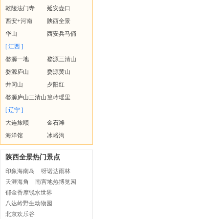
乾陵法门寺
延安壶口
西安+河南
陕西全景
华山
西安兵马俑
[ 江西 ]
婺源一地
婺源三清山
婺源庐山
婺源黄山
井冈山
夕阳红
婺源庐山三清山
篁岭瑶里
[ 辽宁 ]
大连旅顺
金石滩
海洋馆
冰峪沟
陕西全景热门景点
印象海南岛
呀诺达雨林
天涯海角
南宫地热博览园
郁金香摩锐水世界
八达岭野生动物园
北京欢乐谷