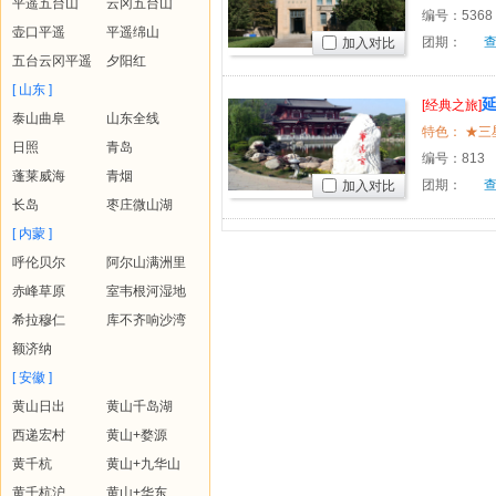
平遥五台山
云冈五台山
编号：
5368
壶口平遥
平遥绵山
团期：
加入对比
五台云冈平遥
夕阳红
[ 山东 ]
[经典之旅]
泰山曲阜
山东全线
乾陵、法
日照
青岛
编号：
813
蓬莱威海
青烟
团期：
加入对比
长岛
枣庄微山湖
[ 内蒙 ]
呼伦贝尔
阿尔山满洲里
赤峰草原
室韦根河湿地
希拉穆仁
库不齐响沙湾
额济纳
[ 安徽 ]
黄山日出
黄山千岛湖
西递宏村
黄山+婺源
黄千杭
黄山+九华山
黄千杭沪
黄山+华东