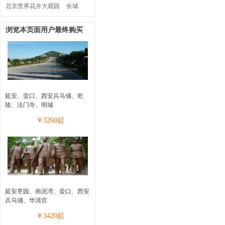
北京世界花卉大观园
长城
浏览本页面用户最终购买
延安、壶口、西安兵马俑、乾
陵、法门寺、明城
￥
3260
起
延安枣园、南泥湾、壶口、西安
兵马俑、华清宫
￥
3420
起