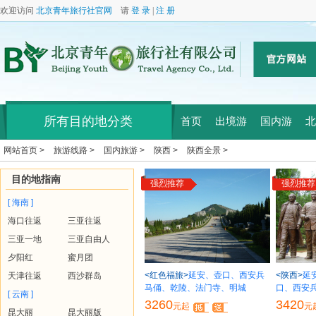
欢迎访问
北京青年旅行社官网
请
登 录
|
注 册
所有目的地分类
首页
出境游
国内游
北
网站首页 >
旅游线路 >
国内旅游 >
陕西 >
陕西全景 >
目的地指南
强烈推荐
强烈推荐
[ 海南 ]
海口往返
三亚往返
三亚一地
三亚自由人
夕阳红
蜜月团
<红色福旅>
延安、壶口、西安兵
<陕西>
延
天津往返
西沙群岛
马俑、乾陵、法门寺、明城
口、西安
[ 云南 ]
3260
3420
元起
元
昆大丽
昆大丽版