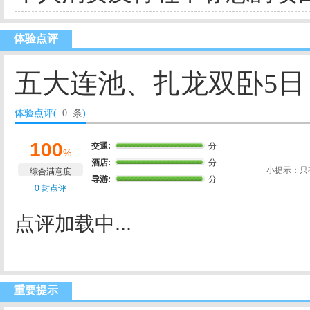
体验点评
五大连池、扎龙双卧5日
体验点评(
0 条
)
100
交通:
分
%
酒店:
分
小提示：只
综合满意度
导游:
分
0 封点评
点评加载中...
重要提示