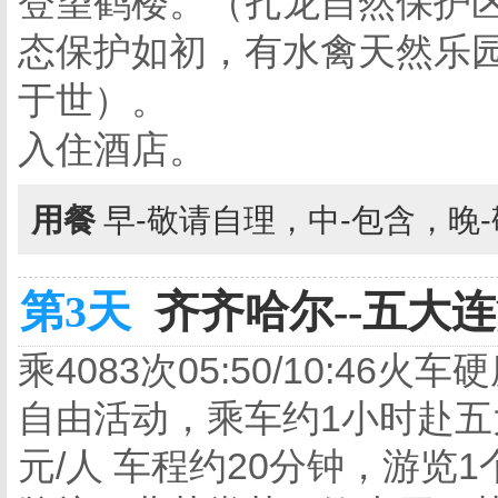
登望鹤楼。（扎龙自然保护区
态保护如初，有水禽天然乐
于世）。
入住
用餐
早-敬请自理，中-包含，晚
第3天
齐齐哈尔--五大连池
乘4083次05:50/10:4
自由活动，
乘车
约1小时
赴五
元/人 车程约20分钟，游览