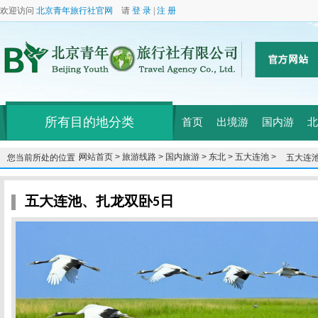
欢迎访问
北京青年旅行社官网
请
登 录
|
注 册
所有目的地分类
首页
出境游
国内游
北
网站首页 >
旅游线路 >
国内旅游 >
东北 >
五大连池 >
您当前所处的位置：
五大连
五大连池、扎龙双卧5日