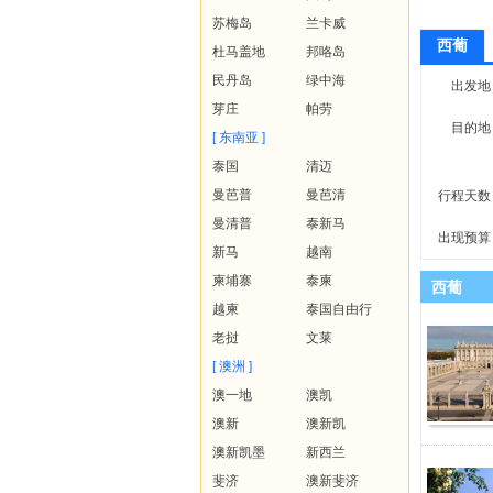
苏梅岛
兰卡威
西葡
杜马盖地
邦咯岛
民丹岛
绿中海
出发地
芽庄
帕劳
目的地
[ 东南亚 ]
泰国
清迈
曼芭普
曼芭清
行程天数
曼清普
泰新马
出现预算
新马
越南
柬埔寨
泰柬
西葡
越柬
泰国自由行
老挝
文莱
[ 澳洲 ]
澳一地
澳凯
澳新
澳新凯
澳新凯墨
新西兰
斐济
澳新斐济