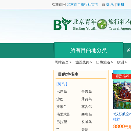
欢迎访问
北京青年旅行社官网
请
登 录
|
注 册
所有目的地分类
首
网站首页 >
旅游线路 >
出境旅游 >
欧洲 >
目的地指南
强烈推荐
[ 海岛 ]
巴厘岛
普吉岛
沙巴
薄荷岛
斯米兰
塞舌尔
<汉莎航空
毛里求斯
塞班岛
推荐
巴拉望
长滩岛
8800
元
**
关岛