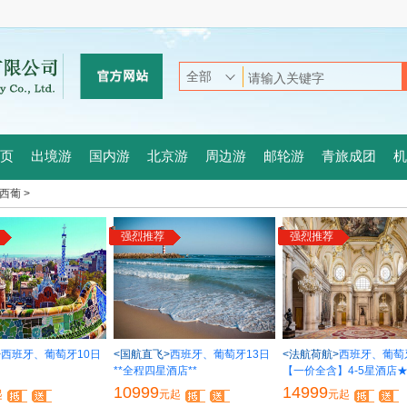
页
出境游
国内游
北京游
周边游
邮轮游
青旅成团
机
西葡 >
强烈推荐
强烈推荐
>
西班牙、葡萄牙10日
<国航直飞>
西班牙、葡萄牙13日
<法航荷航>
西班牙、葡萄
**全程四星酒店**
【一价全含】4-5星酒店
10999
14999
起
元起
元起