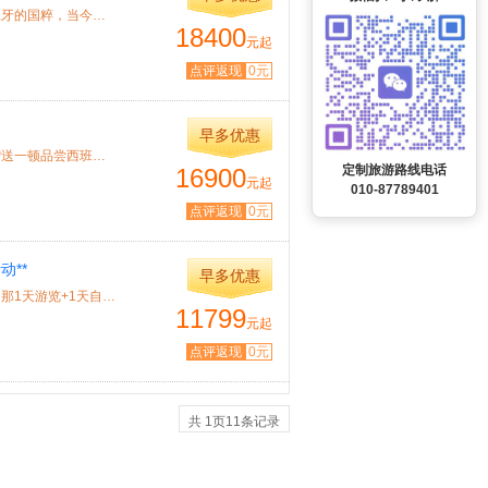
特色： 特别赠送 1500 元超级礼包： ★ 欣赏弗拉明戈舞— 西班牙的国粹，当今世界*富...
18400
元起
点评返现
0元
早多优惠
特色： 全程四星级酒店住宿 特别赠送 1500 元超级礼包： ★ 赠送一顿品尝西班牙海鲜...
定制旅游路线电话
16900
元起
010-87789401
点评返现
0元
动**
早多优惠
特色：甄 选意大利航空公司客机，入住全程4星级酒店，巴塞罗那1天游览+1天自由活动...
11799
元起
点评返现
0元
共
1
页
11
条记录