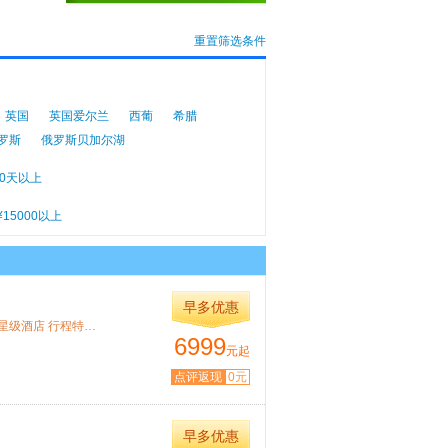
重置筛选条件
英国
英国爱尔兰
西葡
希腊
罗斯
俄罗斯贝加尔湖
10天以上
¥15000以上
早多优惠
特色：搭乘伊朗国际航空公司客机，德黑兰转机，入住当地3-4星级酒店 行程特色 马德...
6999
元起
点评返现
0元
早多优惠