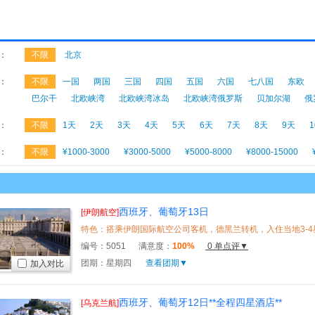
：
不限
北京
：
不限
一国
两国
三国
四国
五国
六国
七八国
东欧
巴尔干
北欧峡湾
北欧峡湾冰岛
北欧峡湾俄罗斯
贝加尔湖
俄
：
不限
1天
2天
3天
4天
5天
6天
7天
8天
9天
：
不限
¥1000-3000
¥3000-5000
¥5000-8000
¥8000-15000
西班牙、葡萄牙13日
[伊朗航空]
编号：
5051
满意度：
100%
0 单点评▼
团期：星期四
查看团期▼
加入对比
西班牙、葡萄牙12日**全程四星酒店**
[乌克兰航]