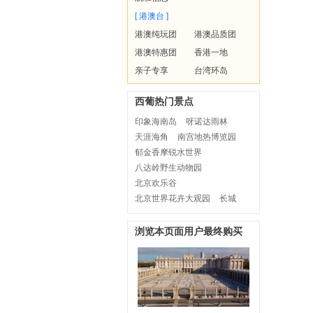
[ 港澳台 ]
港澳纯玩团
港澳品质团
港澳特惠团
香港一地
亲子专享
台湾环岛
西葡热门景点
印象海南岛
呀诺达雨林
天涯海角
南宫地热博览园
郁金香摩锐水世界
八达岭野生动物园
北京欢乐谷
北京世界花卉大观园
长城
浏览本页面用户最终购买