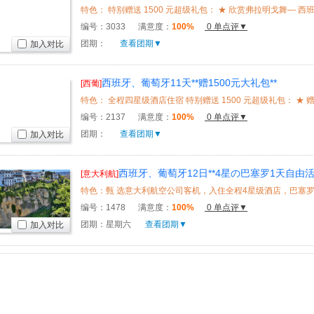
编号：
3033
满意度：
100%
0 单点评▼
团期：
查看团期▼
加入对比
西班牙、葡萄牙11天**赠1500元大礼包**
[西葡]
编号：
2137
满意度：
100%
0 单点评▼
团期：
查看团期▼
加入对比
西班牙、葡萄牙12日**4星の巴塞罗1天自由活
[意大利航]
编号：
1478
满意度：
100%
0 单点评▼
团期：星期六
查看团期▼
加入对比