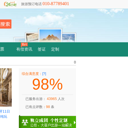
010-87789401
旅游预订电话
票
有偿资讯
签证
定制
0
综合满意度：
[?]
98%
已服务出游：
43965
人次
已有点评数：
98
条
牙11日
★纯玩