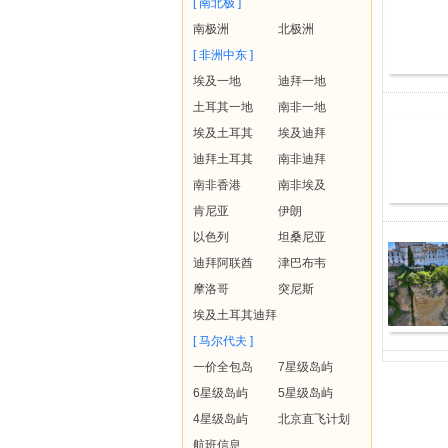
[ 南北极 ]
南极洲
北极洲
[ 非洲中东 ]
埃及一地
迪拜一地
土耳其一地
南非一地
埃及土耳其
埃及迪拜
迪拜土耳其
南非迪拜
南非香港
南非埃及
肯尼亚
伊朗
以色列
坦桑尼亚
迪拜阿联酋
津巴布韦
摩洛哥
突尼斯
埃及土耳其迪拜
[ 马尔代夫 ]
一价全包岛
7星级岛屿
6星级岛屿
5星级岛屿
4星级岛屿
北京直飞计划
航班信息