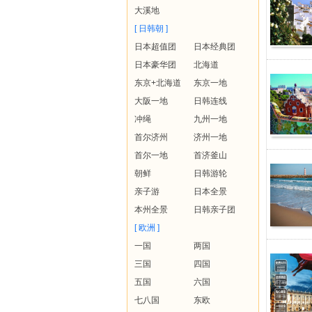
大溪地
[ 日韩朝 ]
日本超值团
日本经典团
日本豪华团
北海道
东京+北海道
东京一地
大阪一地
日韩连线
冲绳
九州一地
首尔济州
济州一地
首尔一地
首济釜山
朝鲜
日韩游轮
亲子游
日本全景
本州全景
日韩亲子团
[ 欧洲 ]
一国
两国
三国
四国
五国
六国
七八国
东欧