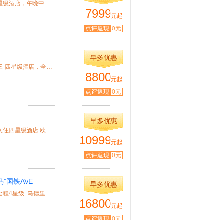
特色： 搭乘乌克兰国际航空公司，基辅转机，入住全程当地四星级酒店，午晚中式餐...
7999
元起
点评返现
0元
早多优惠
特色： 搭乘德国汉莎国际航空公司，德国转机，入住全程当地三-四星级酒店，全程酒...
8800
元起
点评返现
0元
早多优惠
特色： 搭乘中国国际航空直飞巴塞罗那，可配全国联运，全程入住四星级酒店 欧洲美...
10999
元起
点评返现
0元
”国铁AVE
早多优惠
特色： 甄选法航或汉莎航空公司客机，一价全含无自费，入住全程4星级+马德里1晚5星...
16800
元起
点评返现
0元