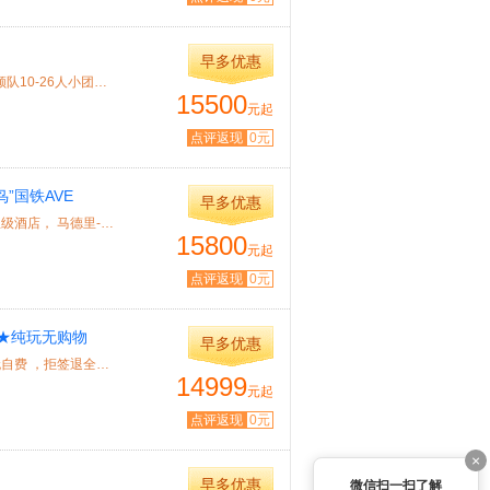
早多优惠
特色： 甄选芬航或汉莎航空公司客机，一价全含无自费，资深领队10-26人小团，入住...
15500
元起
点评返现
0元
”国铁AVE
早多优惠
特色： 甄选德国汉莎航空公司客机，一价全含无自费，入住4星级酒店， 马德里-巴塞...
15800
元起
点评返现
0元
店★纯玩无购物
早多优惠
特色： 搭乘法航、荷航客机， 25人精致小团，纯玩●不进店●无自费 ，拒签退全款...
14999
元起
点评返现
0元
×
早多优惠
微信扫一扫了解