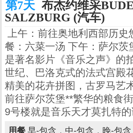
第7天
布杰约维采BUDEJ
SALZBURG (汽车)
上午：前往奥地利西部历史
餐：六菜一汤 下午：萨尔茨
是著名影片《音乐之声》的拍
世纪、巴洛克式的法式宫殿
精美的花卉拼图，古罗马艺
前往萨尔茨堡**繁华的粮食
9号楼就是音乐天才莫扎特的
用餐
早-包含，中-包含，晚-包