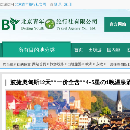
欢迎访问
北京青年旅行社官网
请
登 录
|
注 册
所有目的地分类
首页
出境游
国内游
北
网站首页 >
旅游线路 >
出境旅游 >
欧洲 >
东欧 >
您当前所处的位置：
波捷奥匈斯12
波捷奥匈斯12天**一价全含**4~5星の1晚温泉