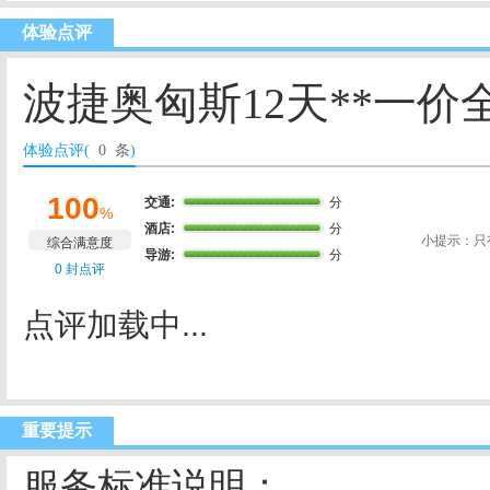
体验点评
波捷奥匈斯12天**一价全
体验点评(
0 条
)
100
交通:
分
%
酒店:
分
小提示：只
综合满意度
导游:
分
0 封点评
点评加载中...
重要提示
服务标准说明：