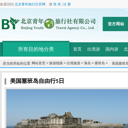
欢迎访问
北京青年旅行社官网
请
登 录
|
注 册
所有目的地分类
首页
出境游
国内游
北
网站首页 >
旅游线路 >
出境旅游 >
海岛 >
塞班岛 >
您当前所处的位置：
美国塞班
美国塞班岛自由行5日