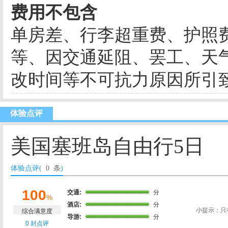
费用不包含
单房差、行李超重费、护照
等、因交通延阻、罢工、天
改时间等不可抗力原因所引
体验点评
美国塞班岛自由行5日
体验点评(
0 条
)
100
交通:
分
%
酒店:
分
小提示：只
综合满意度
导游:
分
0 封点评