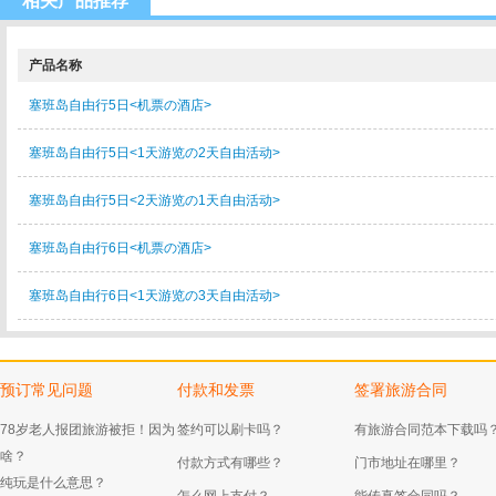
相关产品推荐
产品名称
塞班岛自由行5日<机票の酒店>
塞班岛自由行5日<1天游览の2天自由活动>
塞班岛自由行5日<2天游览の1天自由活动>
塞班岛自由行6日<机票の酒店>
塞班岛自由行6日<1天游览の3天自由活动>
预订常见问题
付款和发票
签署旅游合同
78岁老人报团旅游被拒！因为
签约可以刷卡吗？
有旅游合同范本下载吗
啥？
付款方式有哪些？
门市地址在哪里？
纯玩是什么意思？