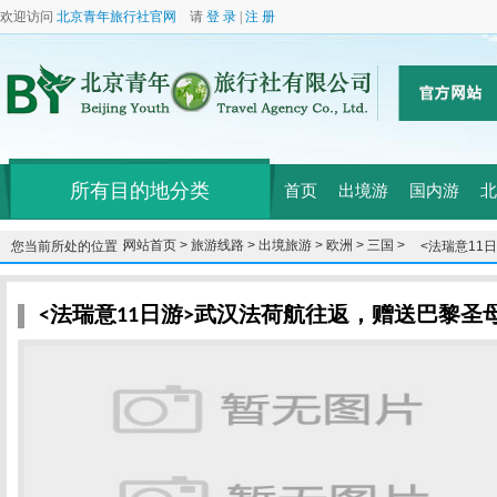
欢迎访问
北京青年旅行社官网
请
登 录
|
注 册
所有目的地分类
首页
出境游
国内游
北
网站首页 >
旅游线路 >
出境旅游 >
欧洲 >
三国 >
您当前所处的位置：
<法瑞意11
等蒙帕纳斯
<法瑞意11日游>武汉法荷航往返，赠送巴黎圣