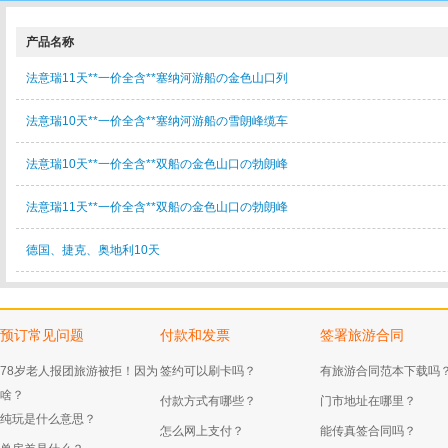
产品名称
法意瑞11天**一价全含**塞纳河游船の金色山口列
法意瑞10天**一价全含**塞纳河游船の雪朗峰缆车
法意瑞10天**一价全含**双船の金色山口の勃朗峰
法意瑞11天**一价全含**双船の金色山口の勃朗峰
德国、捷克、奥地利10天
预订常见问题
付款和发票
签署旅游合同
78岁老人报团旅游被拒！因为
签约可以刷卡吗？
有旅游合同范本下载吗
啥？
付款方式有哪些？
门市地址在哪里？
纯玩是什么意思？
怎么网上支付？
能传真签合同吗？