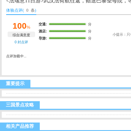
<法瑞意11日游>武汉法荷航往返，赠送巴黎圣母院，
体验点评(
0 条
)
100
交通:
分
%
酒店:
分
小提示：只
综合满意度
导游:
分
0 封点评
点评加载中...
重要提示
三国景点攻略
相关产品推荐