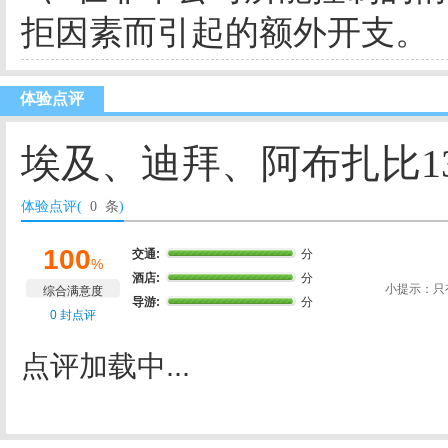
拒因素而引起的额外开支。
体验点评
埃及、迪拜、阿布扎比13
体验点评(
0 条
)
100
交通:
分
%
酒店:
分
小提示：只
综合满意度
导游:
分
0 封点评
点评加载中...