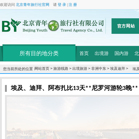
欢迎访问
北京青年旅行社官网
请
登 录
|
注 册
所有目的地分类
首页
出境游
国内游
北
网站首页 >
旅游线路 >
出境旅游 >
非洲中东 >
埃及迪拜 >
您当前所处的位置：
埃及
埃及、迪拜、阿布扎比13天**尼罗河游轮3晚*