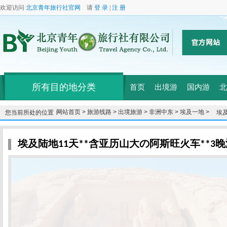
欢迎访问
北京青年旅行社官网
请
登 录
|
注 册
所有目的地分类
首页
出境游
国内游
北
网站首页 >
旅游线路 >
出境旅游 >
非洲中东 >
埃及一地 >
您当前所处的位置：
埃及
の
埃及陆地11天**含亚历山大の阿斯旺火车**3