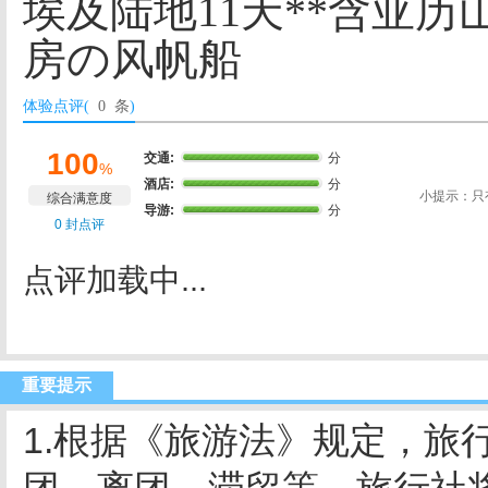
埃及陆地11天**含亚历
房の风帆船
体验点评(
0 条
)
100
交通:
分
%
酒店:
分
小提示：只
综合满意度
导游:
分
0 封点评
点评加载中...
重要提示
1.根据《旅游法》规定，旅