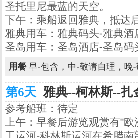
圣托里尼最蓝的天空。
下午：乘船返回雅典，抵达
雅典用车：雅典码头-雅典酒
圣岛用车：圣岛酒店-圣岛码
用餐
早-包含，中-敬请自理，晚
第6天
雅典--柯林斯--扎
参考船班：待定
上午：早餐后游览观赏有"欧
工运河-科林斯运河在希腊南