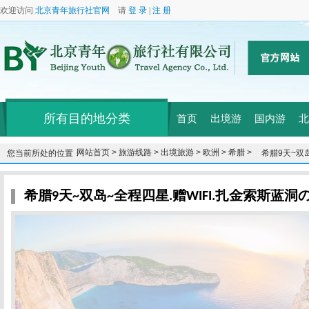
欢迎访问
北京青年旅行社官网
请
登 录
|
注 册
所有目的地分类
首页
出境游
国内游
北
网站首页 >
旅游线路 >
出境旅游 >
欧洲 >
希腊 >
您当前所处的位置：
希腊9天~双
湾
希腊9天~双岛~全程四星.赠WIFI.扎金索斯蓝