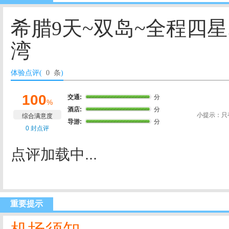
希腊9天~双岛~全程四星
湾
体验点评(
0 条
)
100
交通:
分
%
酒店:
分
小提示：只
综合满意度
导游:
分
0 封点评
点评加载中...
重要提示