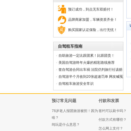
预订成功，到点无车双赔付！
品牌商家加盟，车辆资质齐全！
购买国家认证保险，出行无忧！
自驾租车指南
·
自助旅游一定比跟团累！比跟团贵！
·
美国自驾游终年火爆的精彩路线推荐
·
签自驾游合同出车祸 法院仍判旅行社该赔
·
自驾游半个月收到20张超速罚单 网友喊冤
·
自驾租车旅游安全常识
预订常见问题
付款和发票
78岁老人报团旅游被拒！因为
签约可以刷卡吗？
啥？
付款方式有哪些？
纯玩是什么意思？
怎么网上支付？