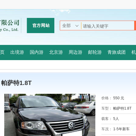
页
出境游
国内游
北京游
周边游
邮轮游
青旅成团
机
帕萨特1.8T
价格：
550 元
车型：
帕萨特1.8T
载客：
5人
车况：
1-5年新车