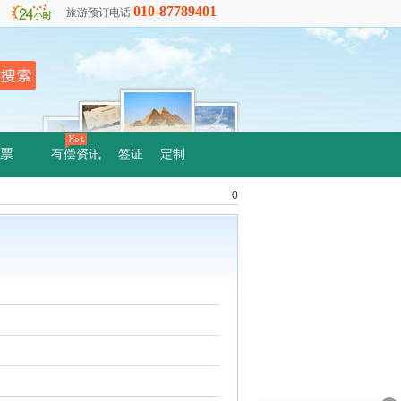
010-87789401
旅游预订电话
票
有偿资讯
签证
定制
0