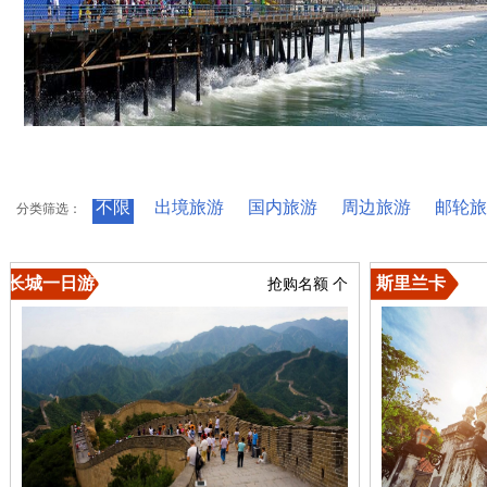
不限
出境旅游
国内旅游
周边旅游
邮轮旅
分类筛选：
长城一日游
斯里兰卡
抢购名额
个