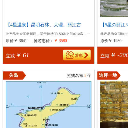
【4星温泉】昆明石林、大理、丽江古
【5星の丽江
此产品为全国散拼团，适于接待30-50岁之间的游客，一
此产品为全国散拼
次单批报名限4人以下，可带13-29岁和5...
次单批报名限8人以下
原价
￥ 3641
抢游惠价：
￥ 3580
原价
￥ 1980
出发日期：
星期一,星期二,星期三,星期四,星期五
出发日期：
星期一
￥ 61
￥ -20
立减
立减
关岛
迪拜一地
抢购名额
5
个