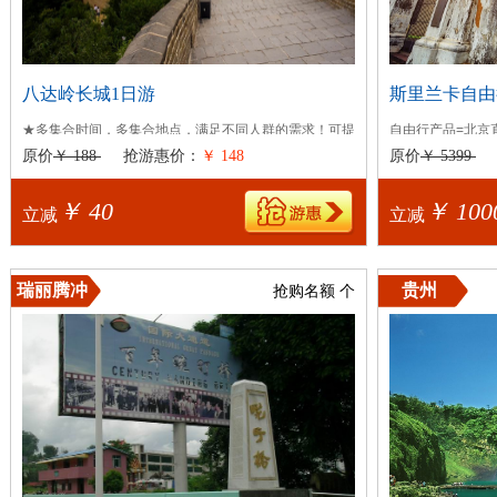
八达岭长城1日游
斯里兰卡自由
★多集合时间，多集合地点，满足不同人群的需求！可提
自由行产品=北京
供四环上门接客人+30元/人（2人起订...
店住宿+英文司机接
原价
￥ 188
抢游惠价：
￥ 148
原价
￥ 5399
出发日期：
星期一,星期二,星期三,星期四,星期五
出发日期：
星期三
￥ 40
￥ 100
立减
立减
瑞丽腾冲
贵州
抢购名额
个