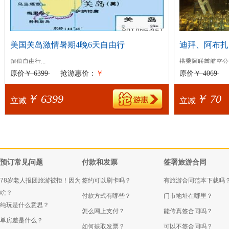
美国关岛激情暑期4晚6天自由行
迪拜、阿布扎
超值自由行...
搭乘阿联酋航空公
出发日期：
团，入住5晚四星酒
原价
￥ 6399
抢游惠价：
￥
原价
￥ 4069
出发日期：
星期
￥ 6399
￥ 70
立减
立减
预订常见问题
付款和发票
签署旅游合同
78岁老人报团旅游被拒！因为
签约可以刷卡吗？
有旅游合同范本下载吗
啥？
付款方式有哪些？
门市地址在哪里？
纯玩是什么意思？
怎么网上支付？
能传真签合同吗？
单房差是什么？
如何获取发票？
可以不签合同吗？