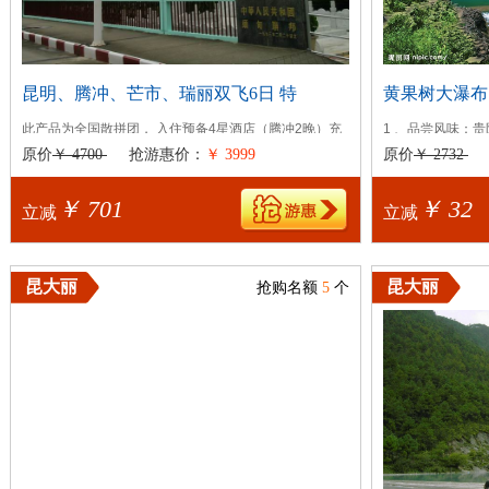
昆明、腾冲、芒市、瑞丽双飞6日 特
黄果树大瀑布
此产品为全国散拼团， 入住预备4星酒店（腾冲2晚）充
1 、品尝风味：
分享受休闲时光 ，适于接待26-58岁之间...
寨长桌宴。 2 、赠
原价
￥ 4700
抢游惠价：
￥ 3999
原价
￥ 2732
出发日期：
星期一,星期二,星期三,星期四,星期五
出发日期：
星期一
￥ 701
￥ 32
立减
立减
昆大丽
昆大丽
抢购名额
5
个