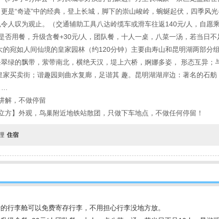
更是“奇迹”中的经典，登上长城，脚下的崇山峻岭，蜿蜒起伏，四季风光
令人叹为观止。（交通辅助工具八达岭缆车或滑车往返140元/人，自愿
择是否用餐，升级含餐+30元/人，团队餐，十人一桌，八菜一汤，若当日不
上最大的宛如人间仙境的皇家园林（约120分钟）主要由寿山和昆明湖两部
翠绿的飘带，萦带南北，横绝天汉，堤上六桥，婀娜多姿， 形态互异；
年前皇家买卖街；谐趣园则曲水复廊，足谐其 趣。昆明湖湖岸边：著名的石
……
单讲解，不做停留
、水立方】外观，鸟巢附近地铁站散团，只做下车地点，不做任何停留！
自理
住宿
士的行李舱可以免费寄存行李，不用担心行李没地方放。