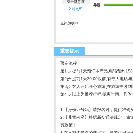
综合满意度
导游:
2 封点评
点评加载中...
重要提示
预定流程
第1步 提前1天预订本产品,电话预约158
第2步 提前1天20:00以前,有专人电话
第3步 客人开始开心旅游(在旅游中碰到问
第4步 以上为推荐行程,抵离时间、具
1.【身份证号码】请报名时，提供准确
2.【儿童占座】根据新交通法规定，旅
费政策！
3.在不减少景点的前提下，导游可根