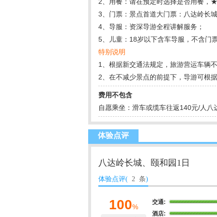
2、用餐：请在预定时选择是否用餐，★
3、门票：景点首道大门票：八达岭长
4、导服：资深导游全程讲解服务；
5、儿童：18岁以下含车导服，不含门
特别说明
1、根据新交通法规定，旅游营运车辆不
2、在不减少景点的前提下，导游可根
费用不包含
自愿乘坐：滑车或缆车往返140元/人
体验点评
八达岭长城、颐和园1日
体验点评(
2 条
)
100
交通:
%
酒店: