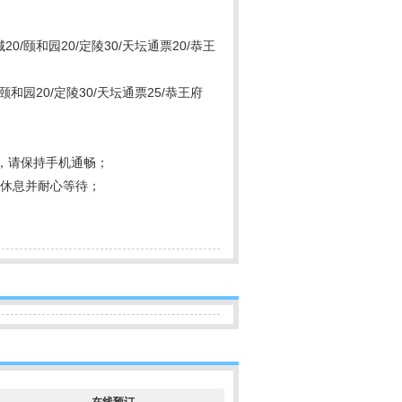
20/颐和园20/定陵30/天坛通票20/恭王
/颐和园20/定陵30/天坛通票25/恭王府
，请保持手机通畅；
近休息并耐心等待；