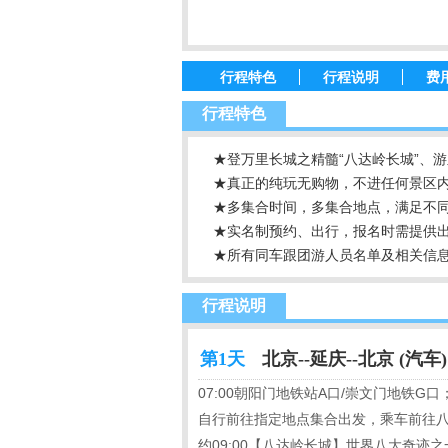
行程特色
行程说明
费
行程特色
★登万里长城之精髓“八达岭长城”、
★真正的纯玩无购物，不进任何景区
★多集合时间，多集合地点，满足不同人
★实名制预约、出行，报名时需提供
★所有同车跟团游人员名单及相关信
行程说明
第1天
北京--延庆--北京 (汽车)
07:00朝阳门地铁站A口/崇文门地铁G
自行前往指定地点集合出发，乘车前往
约09:00【八达岭长城】世界八大奇迹