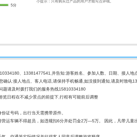
小提示：只有购买过产品的用户才能写点评哦。
5分
10334180、13381477541,并告知:游客姓名、参加人数、日期、接
与您确认:接人地点、客人电话,请保持手机畅通,如没接到通知,请及时致电1338
题请及时拨打我们的服务热线15810334180
体游览日程在不减少景点的前提下,行程有可能前后调整
身份证号码，出行当天需携带原件。
游营运车辆不得超员，如违规扣6分并处罚金2万―5万。 因此，凡带儿
据天气、交通等实际情况并征得客人同意后调整游览顺序。