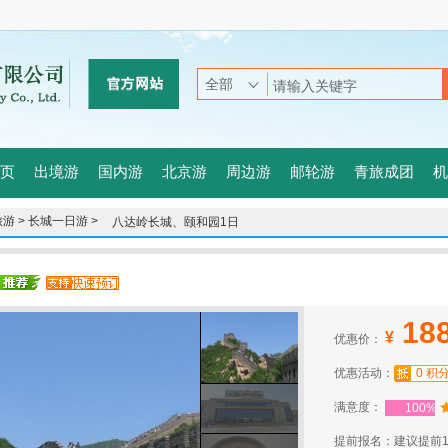
页
出境游
国内游
北京游
周边游
邮轮游
青旅成团
机
游 >
长城一日游 >
八达岭长城、颐和园1日
18
¥
优惠价：
优惠活动：
0 积
满意度：
100%
提前报名：建议提前