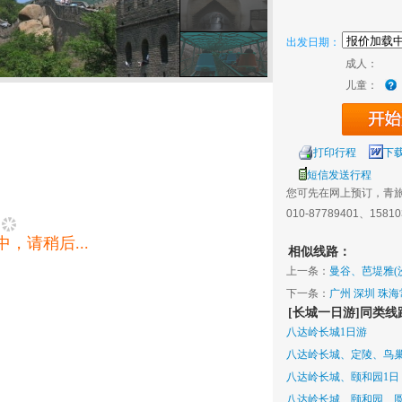
出发日期：
成人：
儿童：
打印行程
下
短信发送行程
您可先在网上预订，青
010-87789401、1581
，请稍后...
相似线路：
上一条：
曼谷、芭堤雅(沙
下一条：
广州 深圳 珠
[长城一日游]同类线
八达岭长城1日游
八达岭长城、定陵、鸟巢
八达岭长城、颐和园1日
八达岭长城、颐和园、圆