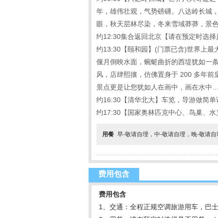
年，雄伟壮观，气势磅礴。八达岭长城，
眼，秋天层林尽染，冬来雪域莽莽，景色
约12:30集合返回北京【请在预定时选
约13:30【颐和园】(门票已含)世界
偃月倒映水面，蜿蜓曲折的西堤犹如一条
风，店肆熙攘，仿佛置身于 200 多
景点更是让您犹如人在画中，画在水中
约16:30【清华北大】车览，导游做简
约17:30【国家奥林匹克中心、鸟巢
用餐
早-敬请自理，中-敬请自理，晚-敬请
费用包含
费用包含
1、交通：全程正规空调旅游用车，巴