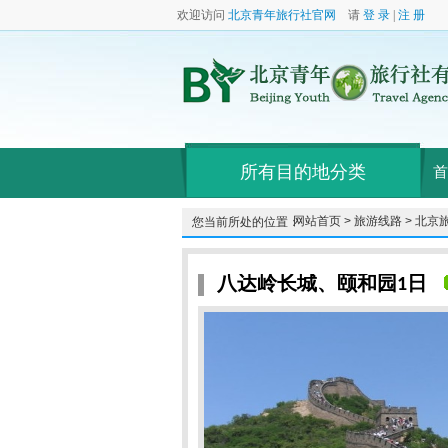
欢迎访问
北京青年旅行社官网
请
登 录
|
注 册
所有目的地分类
首
网站首页 >
旅游线路 >
北京旅
您当前所处的位置：
八达岭长城、颐和园1日