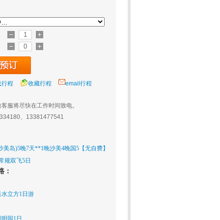
载行程
收藏行程
email行程
旅客服将尽快在工作时间致电。
0334180、13381477541
美岛)5晚7天**1晚沙美4晚国5【无自费】
海常规双飞5日
路：
水立方1日游
明园1日