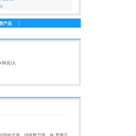
日
荐产品
30元/人
！
在祖国的北面，绵延数万里，纵 贯两千