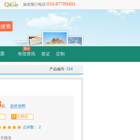
010-87789401
旅游预订电话
票
有偿资讯
签证
定制
产品编号:
724
8
起
起价说明
分
0 积分
点评数： 2
1天报名