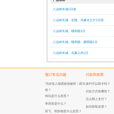
产品名称
八达岭长城1日游
八达岭长城、定陵、鸟巢水立方1日游
八达岭长城、颐和园1日
八达岭长城、颐和园、圆明园1日
八达岭长城、鸟巢入内1日
预订常见问题
付款和发票
78岁老人报团旅游被拒！因为
签约可以刷卡吗？
啥？
付款方式有哪些？
纯玩是什么意思？
怎么网上支付？
单房差是什么？
如何获取发票？
双飞、双卧都是什么意思？