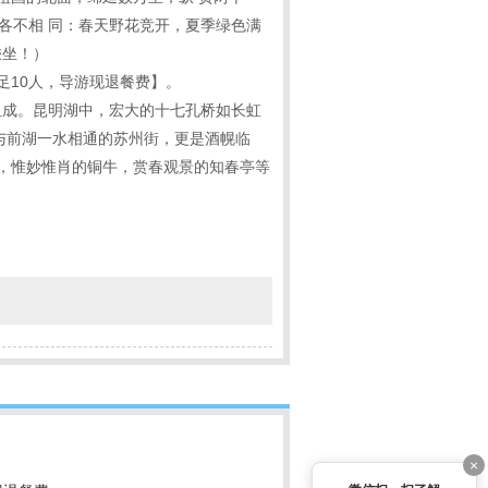
各不相 同：春天野花竞开，夏季绿色满
乘坐！）
足10人，导游现退餐费】。
分组成。昆明湖中，宏大的十七孔桥如长虹
与前湖一水相通的苏州街，更是酒幌临
舫，惟妙惟肖的铜牛，赏春观景的知春亭等
×