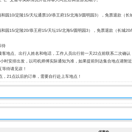
/颐和园10/定陵15/天坛通票10/恭王府15/北海3/圆明园3），免票退款（长城
/颐和园15/定陵20/恭王府15/天坛15/北海5/圆明园3），免票退款（长城20
等待
接客地点、出行人姓名和电话，工作人员出行前一天22点前联系二次确认
-2小时安排出发，以司机师傅实际通知为准，如果提前到达集合地点请附
互等待请见谅！
点，21点以后的订单，需要自行赴上车地点！