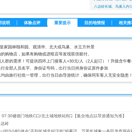
八达岭长城、鸟巢入内1
用说明
体验点评
重要提示
目的地情报
相关推
游皇家园林颐和园、观清华、北大或鸟巢、水立方外景
内的购物店，如果有购物或进暗店等发现双倍赔付。
群的需求！可提供四环上门接客人+30元/人（2人起订）！升级含午餐+
出行全部人员名字、身份证号码，出行当日持身份证原件参加
息均由旅行社统一管理，出行当日由导游统计，确保同车客人无安全隐患
口；07:30健德门地铁C口/北土城地铁站B口【集合地点以导游通知为准】
八达岭
之一(约3小时)体会“不到长城非好汉的”的豪迈。万里长城象一条巨龙盘踞