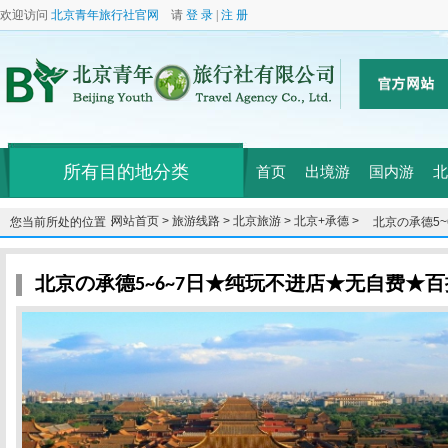
欢迎访问
北京青年旅行社官网
请
登 录
|
注 册
所有目的地分类
首页
出境游
国内游
北
网站首页 >
旅游线路 >
北京旅游 >
北京+承德 >
您当前所处的位置：
北京の承德5
★
北京の承德5~6~7日★纯玩不进店★无自费★