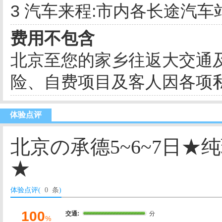
3 汽车来程:市内各长途汽
费用不包含
北京至您的家乡往返大交通
险、自费项目及客人因各项
体验点评
北京の承德5~6~7日
★
体验点评(
0 条
)
100
交通:
分
%