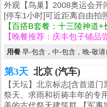
外观【鸟巢】2008奥运会
[停车1小时]可近距离自由
【百搭B套餐：十三陵神道+
【晚餐推荐：庆丰包子铺品
用餐
早-包含，中-包含，晚-敬
第3天
北京 (汽车)
【天坛】北京标志[含首道门
祭天、求雨和祈祷丰年的专用
美的古代祭天建筑群,【军事