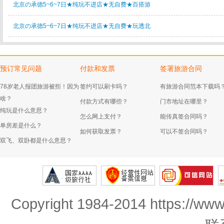
北京の承德5~6~7日★纯玩不进店★无自费★百搭游
北京の承德5~6~7日★纯玩不进店★无自费★玩透北
预订常见问题
付款和发票
签署旅游合同
78岁老人报团旅游被拒！因为
签约可以刷卡吗？
有旅游合同范本下载吗
啥？
付款方式有哪些？
门市地址在哪里？
纯玩是什么意思？
怎么网上支付？
能传真签合同吗？
单房差是什么？
如何获取发票？
可以不签合同吗？
双飞、双卧都是什么意思？
Copyright 1984-2014 https://www