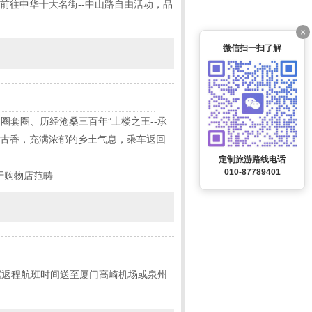
前往中华十大名街--中山路自由活动，品
×
微信扫一扫了解
圈套圈、历经沧桑三百年”土楼之王--承
古色古香，充满浓郁的乡土气息，乘车返回
定制旅游路线电话
010-87789401
于购物店范畴
据返程航班时间送至厦门高崎机场或泉州