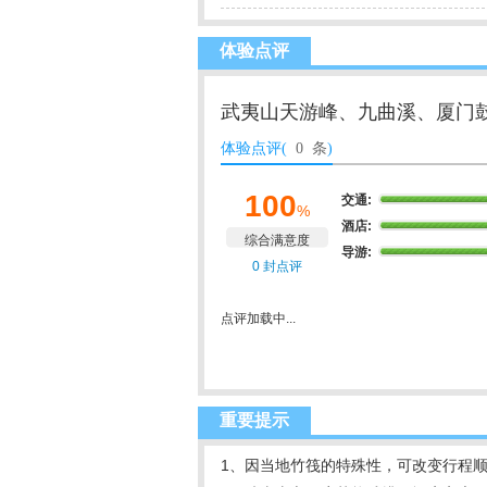
体验点评
武夷山天游峰、九曲溪、厦门
体验点评(
0 条
)
100
交通:
%
酒店:
综合满意度
导游:
0 封点评
点评加载中...
重要提示
1、因当地竹筏的特殊性，可改变行程