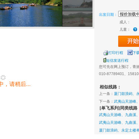
出发日期：
成人：
儿童：
打印行程
下
短信发送行程
您可先在网上预订，青
010-87789401、1581
，请稍后...
相似线路：
上一条：
厦门鼓浪屿、永
下一条：
武夷山天游峰
[单飞系列]同类线路
武夷山天游峰、九曲溪、
武夷山天游峰、九曲溪
厦门鼓浪屿、永定土楼单