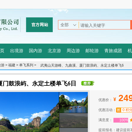
页
出境游
国内游
北京游
周边游
邮轮游
青旅成团
机
游 >
福建 >
单飞系列 >
武夷山天游峰、九曲溪、厦门鼓浪屿、永定土楼单飞6
日
厦门鼓浪屿、永定土楼单飞6日
24
¥
优惠价：
优惠活动：
0 积
满意度：
100%
提前报名：建议提前