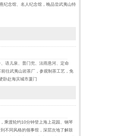
朱熹纪念馆、名人纪念馆，晚品尝武夷山特
浪舟、语儿泉、普门兜、法雨悬河、定命
车前往武夷山岩茶厂，参观制茶工艺，免
硬卧赴海滨城市厦门
，乘渡轮约10分钟登上海上花园、钢琴
看到不同风格的领事馆，深层次地了解鼓