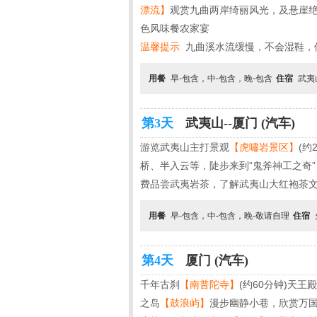
漂流】
观赏九曲两岸绮丽风光，及悬崖绝
色风味餐农家宴
温馨提示
九曲溪水流缓慢，不会湿鞋，
用餐
早-包含，中-包含，晚-包含
住宿
武夷
第3天
武夷山--厦门 (汽车)
游览武夷山主打景观
【虎嘯岩景区】
(约
桥、半入云等，陡步来到“鬼斧神工之奇”
费品尝武夷岩茶，了解武夷山大红袍茶
用餐
早-包含，中-包含，晚-敬请自理
住宿
第4天
厦门 (汽车)
千年古刹
【南普陀寺】
(约60分钟)天
之岛
【鼓浪屿】
漫步幽静小巷，欣赏万