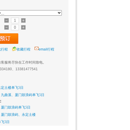
载行程
收藏行程
email行程
旅客服将尽快在工作时间致电。
0334180、13381477541
定土楼单飞5日
、九曲溪、厦门鼓浪屿单飞5日
：
厦门鼓浪屿单飞5日
、厦门鼓浪屿、永定土楼
飞5日