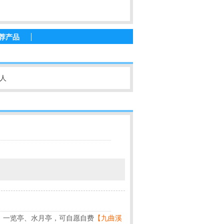
荐产品
/人
、一览亭、水月亭，可自愿自费
【九曲溪