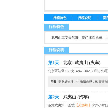
行程特色
行程说明
费
行程特色
武夷山享受天然氧、厦门海岛风光、土楼
行程说明
第1天
北京--武夷山 (火车)
北京西站乘Z59次14:47--06:17直达
用餐
早-敬请自理，中-敬请自理，晚-敬请
第2天
武夷山 (汽车)
游览武夷第一圣境
【天游峰】
(约3小时