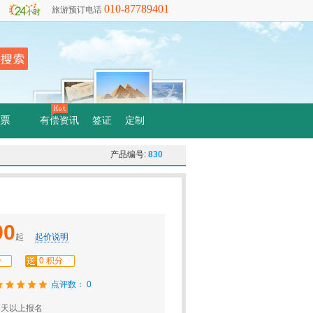
010-87789401
旅游预订电话
票
有偿资讯
签证
定制
产品编号:
830
90
起
起价说明
分
0 积分
点评数： 0
3天以上报名