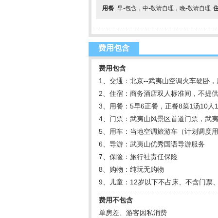
用餐
早-包含，中-敬请自理，晚-敬请自理
费用包含
费用包含
1、交通：北京--武夷山空调火车硬卧，
2、住宿：商务酒店双人标准间，不提
3、用餐：5早6正餐，正餐8菜1汤10
4、门票：武夷山风景区首道门票，武
5、用车：当地空调旅游车（计划调度
6、导游：武夷山优秀国语导游服务
7、保险：旅行社责任保险
8、购物：纯玩无购物
9、儿童：12岁以下不占床、不含门票
费用不包含
单房差、游客因私消费