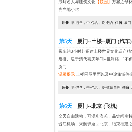
浪屿名人与建筑文化
【毓园】
万婴之母林
尝当地小吃
用餐
早-包含，中-包含，晚-包含
住宿
厦门
第5天
厦门--土楼--厦门 (汽车)
乘车约3小时赴福建土楼世界文化遗产精
启楼、建于清代嘉庆年间--世泽楼、“不
厦门
温馨提示
土楼围屋里面以及中途旅游停
用餐
早-包含，中-包含，晚-敬请自理
住宿
第6天
厦门--北京 (飞机)
全天自由活动，可漫步海滩，品尝闽南
晋江机场，乘航班返回北京，结束福建