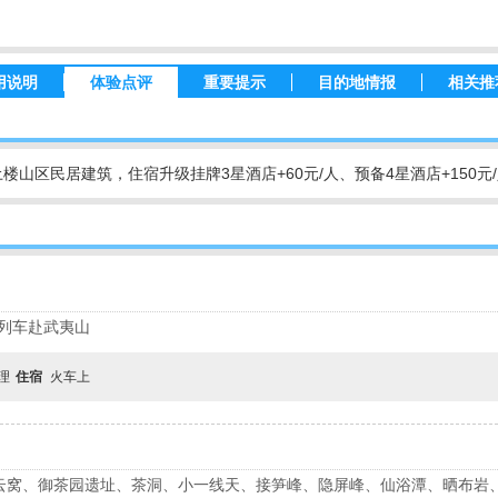
用说明
体验点评
重要提示
目的地情报
相关推
山区民居建筑，住宿升级挂牌3星酒店+60元/人、预备4星酒店+150元
空调列车赴武夷山
自理
住宿
火车上
)云窝、御茶园遗址、茶洞、小一线天、接笋峰、隐屏峰、仙浴潭、晒布岩