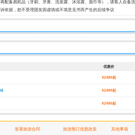
不再配备易耗品（牙刷、牙膏、洗发露、沐浴露、面巾等），请客人自备
投诉依据，恕不受理团友因虚填或不填意见书而产生的后续争议
优惠价
¥2480起
楼
¥2490起
¥2490起
签署旅游合同
旅游预订优惠政策
其他事项