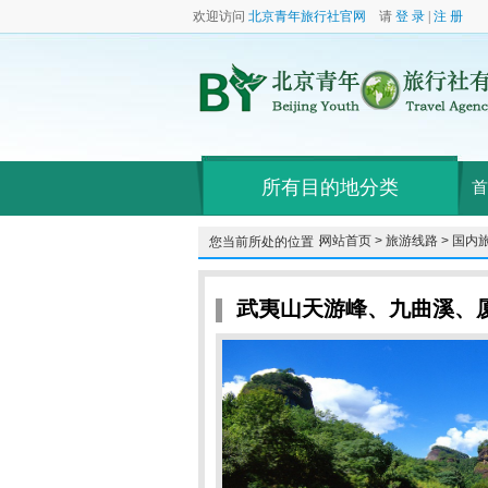
欢迎访问
北京青年旅行社官网
请
登 录
|
注 册
所有目的地分类
首
网站首页 >
旅游线路 >
国内旅
您当前所处的位置：
武夷山天游峰、九曲溪、