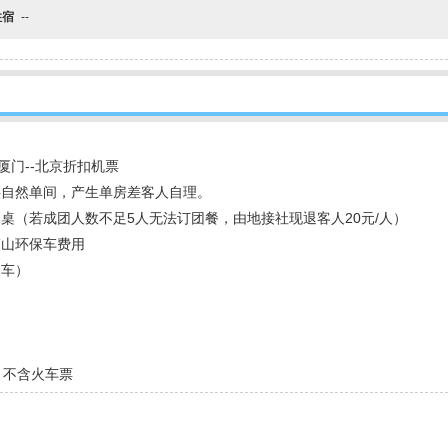
住宿
--
厦门--北京折扣机票
供自然单间，产生单房差客人自理。
人1桌（若成团人数不足5人无法订团餐，由地接社现退客人20元/人）
夷山环保车费用
用车）
、不含火车票