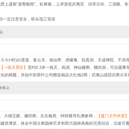
壁上遗留“架壑船棺”、虹桥板，上岸游览武夷宫、仿宋古街、三清殿、
但一定注意安全，听从筏工安排
山
2.5-3小时)白莲渡、集云关、坡仙带、虎啸庵、驻真洞、天成禅院、不
【一线天景区】
宽约0.3米一线天、风洞、神仙楼阁、螺丝洞，可自愿乘
文化的精髓，并由中韵茶叶公司赠送精品大红袍2两；武夷山或邵武乘火车
火车上
王殿、大雄宝殿、藏经阁、左右厢房、钟鼓楼等礼佛参禅，
【厦门大学外景】
国建筑博览，体会中国古典园林艺术和西方园林风格的完美结合，沿途可