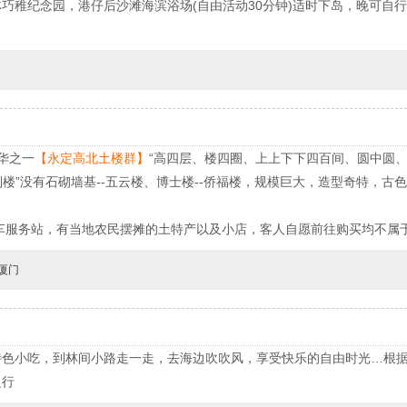
巧稚纪念园，港仔后沙滩海滨浴场(自由活动30分钟)适时下岛，晚可自行
华之一
【永定高北土楼群】
“高四层、楼四圈、上上下下四百间、圆中圆、
倒楼”没有石砌墙基--五云楼、博士楼--侨福楼，规模巨大，造型奇特，
车服务站，有当地农民摆摊的土特产以及小店，客人自愿前往购买均不属
厦门
特色小吃，到林间小路走一走，去海边吹吹风，享受快乐的自由时光…根
之行