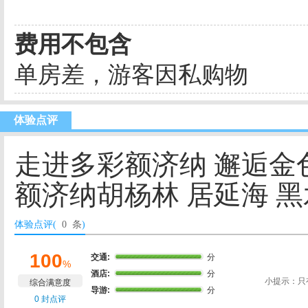
费用不包含
单房差，游客因私购物
体验点评
走进多彩额济纳 邂逅金
额济纳胡杨林 居延海 
体验点评(
0 条
)
100
交通:
分
%
酒店:
分
小提示：只
综合满意度
导游:
分
0 封点评