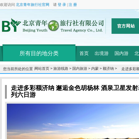
欢迎访问
北京青年旅行社官网
请
登 录
|
注 册
所有目的地分类
首页
出境游
国内游
北
网站首页 >
旅游线路 >
国内旅游 >
内蒙 >
额济纳 >
您当前所处的位置：
走进多彩额
济纳胡杨林
走进多彩额济纳 邂逅金色胡杨林 酒泉卫星发射基
列六日游