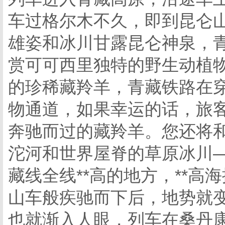
车过格尔木不久，即到昆仑
雄姿和冰川甘露昆仑神泉，
赏可可西里独特的野生动植
的珍稀藏羚羊，青藏铁路在
物通道，如果幸运的话，旅
奔驰而过的藏羚羊。您还将
沱河和世界屋脊的草原冰川
藏线全线**高的地方，**高
山车般疾驰而下后，地势就
也就渐入人眼，列车在桑丹