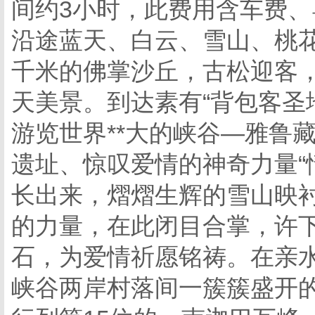
间约3小时，此费用含车费
沿途蓝天、白云、雪山、桃
千米的佛掌沙丘，古松迎客，
天美景。到达素有“背包客圣
游览世界**大的峡谷—雅鲁
遗址、惊叹爱情的神奇力量“
长出来，熠熠生辉的雪山映衬
的力量，在此闭目合掌，许
石，为爱情祈愿铭祷。在亲
峡谷两岸村落间一簇簇盛开的