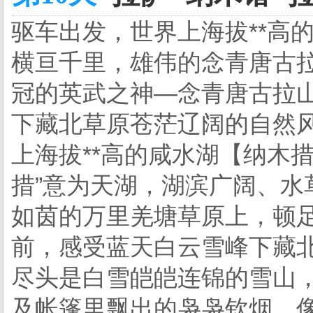
驱车出发，世界上海拔**高
横亘千里，雄伟的念青唐古
冠的英武之神—念青唐古拉
下藏北草原苍茫辽阔的自然
上海拔**高的咸水湖【纳木
措”意为天湖，湖滨广阔、水
如茵的万里羌塘草原上，顿
前，感受蓝天白云雪峰下藏
尽头是白雪皑皑连锦的雪山
及帐篷里飘出的袅袅钦烟，