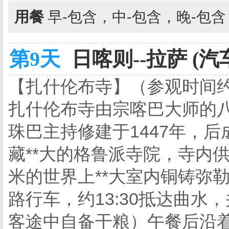
用餐
早-包含，中-包含，晚-包
第9天
日喀则--拉萨 (汽
【扎什伦布寺】（参观时间约
扎什伦布寺由宗喀巴大师的
珠巴主持修建于1447年，
藏**大的格鲁派寺院，寺内
米的世界上**大室内铜铸弥
路行车，约13:30抵达曲
客途中自备干粮）午餐后沿