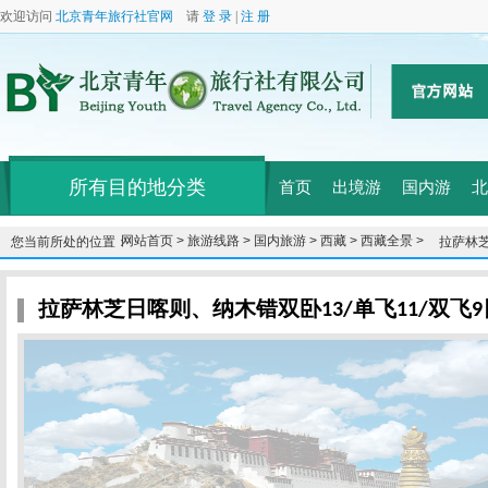
欢迎访问
北京青年旅行社官网
请
登 录
|
注 册
所有目的地分类
首页
出境游
国内游
北
网站首页 >
旅游线路 >
国内旅游 >
西藏 >
西藏全景 >
您当前所处的位置：
拉萨林芝
拉萨林芝日喀则、纳木错双卧13/单飞11/双飞