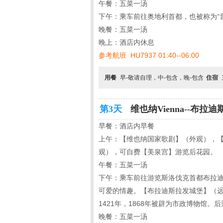
午餐：五菜一汤
下午：乘车前往奥地利首都，也被称为“
晚餐：五菜一汤
晚上：酒店内休息
参考航班 HU7937 01:40--06:00
用餐
早-敬请自理，中-包含，晚-包含
住宿
第3天
维也纳Vienna--布拉迪斯拉
早餐：酒店内早餐
上午：【维也纳国家歌剧】（外观），
观），可自费【美泉宫】游览后花园。
午餐：五菜一汤
下午：乘车前往游览斯洛伐克首都布拉
可爱的情趣。【布拉迪斯拉发城堡】（远
1421年，1868年被辟为市政博物馆。
晚餐：五菜一汤