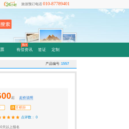
010-87789401
旅游预订电话
票
有偿资讯
签证
定制
产品编号:
1557
600
起
起价说明
分
0 积分
点评数： 0
0天以上报名