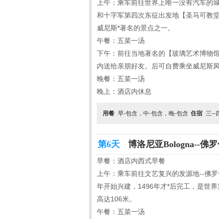
上午：乘车前往世界上唯一没有汽车的城
和十字军第四次东征出发地【圣马可教
威尼斯*著名的景点之一。
午餐：五菜一汤
下午：前往当地著名的【玻璃艺术博物
内送给亲朋好友。后可自费乘坐威尼斯
晚餐：五菜一汤
晚上：酒店内休息
用餐
早-包含，中-包含，晚-包含
住宿
三-
第6天
博洛尼亚Bologna--佛罗伦
早餐：酒店内西式早餐
上午：乘车前往文艺复兴的发源地--佛罗
年开始兴建，1496年才*后完工，是
高达106米。
午餐：五菜一汤