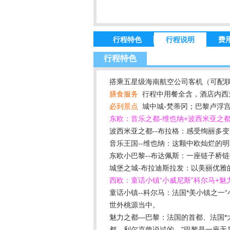
行程特色
行程说明
费
行程特色
搭乘五星级海南航空公司客机（可配联
膳食服务
行程中用餐全含，酒店内西式
必到景点
城中城-梵蒂冈；巴黎卢浮
东欧：音乐之都-维也纳+波西米亚之
波西米亚之都--布拉格：感受绚丽多
音乐王国--维也纳：这颗中欧灿烂的
东欧小巴黎--布达佩斯：一座链子桥
城堡之城-布拉迪斯拉发：以美丽优雅
西欧：童话小镇“小威尼斯”科尔马+魅
童话小镇--科尔马：法国*美小镇之
世外桃源当中。
魅力之都—巴黎：法国的首都、法国
都，利尔克曾说过的，"巴黎是一座无