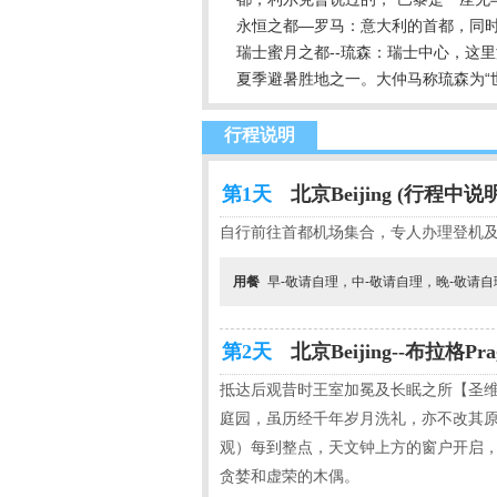
永恒之都—罗马：意大利的首都，同
瑞士蜜月之都--琉森：瑞士中心，这
夏季避暑胜地之一。大仲马称琉森为“
行程说明
第1天
北京Beijing (行程中说
自行前往首都机场集合，专人办理登机及
用餐
早-敬请自理，中-敬请自理，晚-敬请
第2天
北京Beijing--布拉格Pr
抵达后观昔时王室加冕及长眠之所【圣
庭园，虽历经千年岁月洗礼，亦不改其原
观）每到整点，天文钟上方的窗户开启，
贪婪和虚荣的木偶。