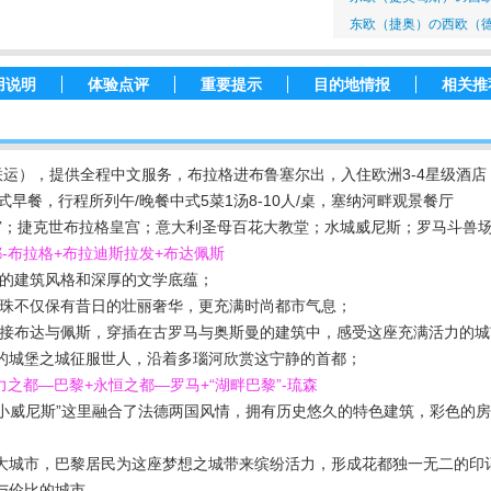
东欧（捷奥）の西欧（德
用说明
体验点评
重要提示
目的地情报
相关推
运），提供全程中文服务，布拉格进布鲁塞尔出，入住欧洲3-4星级酒店
早餐，行程所列午/晚餐中式5菜1汤8-10人/桌，塞纳河畔观景餐厅
宫；捷克世布拉格皇宫；意大利圣母百花大教堂；水城威尼斯；罗马斗兽
都-布拉格+布拉迪斯拉发+布达佩斯
变的建筑风格和深厚的文学底蕴；
明珠不仅保有昔日的壮丽奢华，更充满时尚都市气息；
链接布达与佩斯，穿插在古罗马与奥斯曼的建筑中，感受这座充满活力的城
的城堡之城征服世人，沿着多瑙河欣赏这宁静的首都；
力之都—巴黎+永恒之都—罗马+“湖畔巴黎”-琉森
一“小威尼斯”这里融合了法德两国风情，拥有历史悠久的特色建筑，彩色的
*大城市，巴黎居民为这座梦想之城带来缤纷活力，形成花都独一无二的印
与伦比的城市。