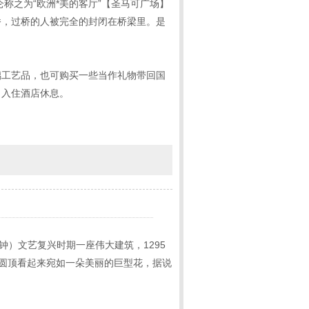
称之为“欧洲*美的客厅”【圣马可广场】
桥，过桥的人被完全的封闭在桥梁里。是
璃工艺品，也可购买一些当作礼物带回国
，入住酒店休息。
钟）文艺复兴时期一座伟大建筑，1295
，圆顶看起来宛如一朵美丽的巨型花，据说