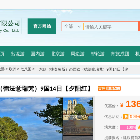
页
出境游
国内游
北京游
周边游
邮轮游
青旅成团
机
游 >
欧洲 >
七八国 >
东欧（捷奥匈斯）の西欧（德法意瑞梵）9国14日【夕
阳红】
德法意瑞梵）9国14日【夕阳红】
13
¥
优惠价：
优惠活动：
0 积
满意度：
100%
提前报名：建议提前3