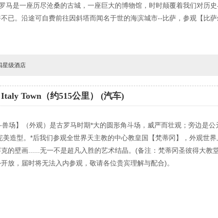
。罗马是一座历尽沧桑的古城，一座巨大的博物馆，时时颠覆着我们对历
不已。沿途可自费前往因斜塔而闻名于世的海滨城市--比萨，参观【比
-四星级酒店
taly Town（约515公里） (汽车)
斗兽场】（外观）是古罗马时期*大的圆形角斗场，威严而壮观；旁边是公
的完美造型。*后我们参观全世界天主教的中心教皇国【梵蒂冈】，外观世界
的壁画......无一不是超凡入胜的艺术结晶。(备注：梵蒂冈圣彼得大
开放，届时将无法入内参观，敬请各位贵宾理解与配合)。