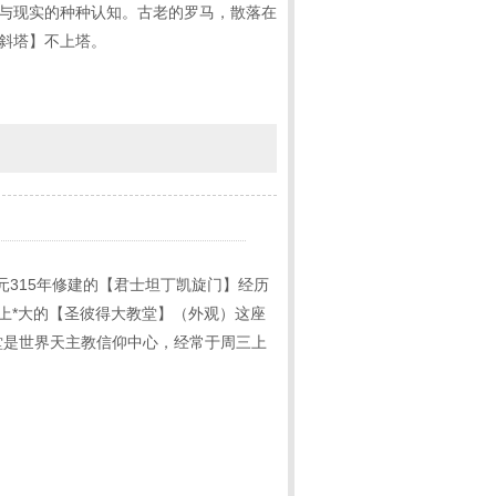
史与现实的种种认知。古老的罗马，散落在
萨斜塔】不上塔。
元315年修建的【君士坦丁凯旋门】经历
上*大的【圣彼得大教堂】（外观）这座
教堂是世界天主教信仰中心，经常于周三上