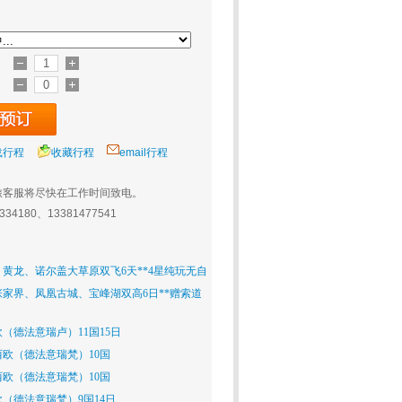
载行程
收藏行程
email行程
旅客服将尽快在工作时间致电。
0334180、13381477541
黄龙、诺尔盖大草原双飞6天**4星纯玩无自
家界、凤凰古城、宝峰湖双高6日**赠索道
（德法意瑞卢）11国15日
欧（德法意瑞梵）10国
欧（德法意瑞梵）10国
（德法意瑞梵）9国14日