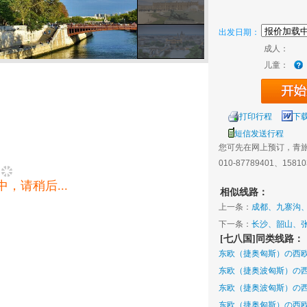
出发日期：
成人：
儿童：
打印行程
下
短信发送行程
您可先在网上预订，青
010-87789401、1581
，请稍后...
相似线路：
上一条：
成都、九寨沟、
费**
下一条：
长沙、韶山、张
[七八国]同类线路：
**
东欧（捷奥匈斯）の西欧
东欧（捷奥波匈斯）の西
东欧（捷奥波匈斯）の西
东欧（捷奥匈斯）の西欧