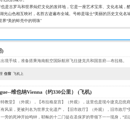
时也是古罗马和世界灿烂文化的发祥地，它是一座艺术宝库、文化名城，
里湖光山色相互映衬，名胜古迹遍布全城。号称是瑞士*美丽的历史文化名城
世界*美的蚌壳中的明珠”
明)
出境手续，准备搭乘海南航空国际航班飞往捷克共和国首府---布拉格。
自理
住宿
飞机上
ague--维也纳Vienna（约330公里） (飞机)
维特教堂】（外观），【布拉格皇宫】（外观），这里也是现今捷克总统
有风采，更被列名为世界文化遗产，【旧市政厅】（外观），旧市政厅*
一旁的死神开始鸣钟，耶稣的十二门徒在圣保罗的带领下一一现身，*后