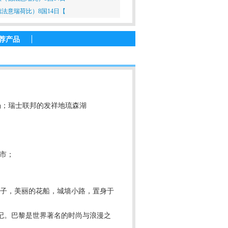
法意瑞荷比）8国14日【
荐产品
场；瑞士联邦的发祥地琉森湖
市；
房子，美丽的花船，城墙小路，置身于
记。巴黎是世界著名的时尚与浪漫之