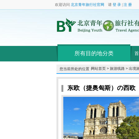
欢迎访问
北京青年旅行社官网
请
登 录
|
注 册
所有目的地分类
首
网站首页 >
旅游线路 >
出境旅
您当前所处的位置：
东欧（捷奥匈斯）の西欧（