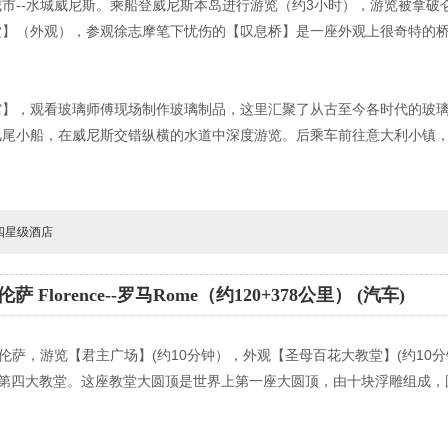
市--水城威尼斯。乘船登威尼斯本岛进行游览（约3小时），游览被拿破仑
堂】（外观），参观徐志摩笔下忧伤的【叹息桥】是一座外观上很奇特的
馆】，观看玻璃师傅现场制作玻璃制品，这里汇聚了从古至今各时代的玻
凤尾小船，在威尼斯交错纵横的水道中深度游览。后乘车前往意大利小镇
-四星级酒店
萨 Florence--罗马Rome（约120+378公里） (汽车)
伦萨，游览【君主广场】(约10分钟），外观【圣母百花大教堂】(约10分
世界第四大教堂。这座教堂大圆顶是世界上第一座大圆顶，由十块浮雕组成