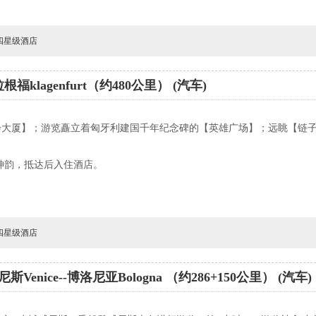
-四星级酒店
拉根福klagenfurt（约480公里） (汽车)
会大厦】；游览矗立着匈牙利建国千年纪念碑的【英雄广场】；远眺【链
神韵，抵达后入住酒店。
-四星级酒店
威尼斯Venice--博洛尼亚Bologna （约286+150公里） (汽车)