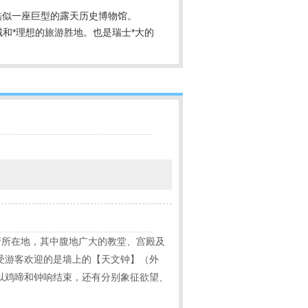
酷似一座巨型的露天历史博物馆。
和*理想的旅游胜地。也是瑞士*大的
府所在地，其中腹地广大的教堂、宫殿及
受游客欢迎的是墙上的【天文钟】（外
以鸡啼和钟响结束，还有分别象征欲望、