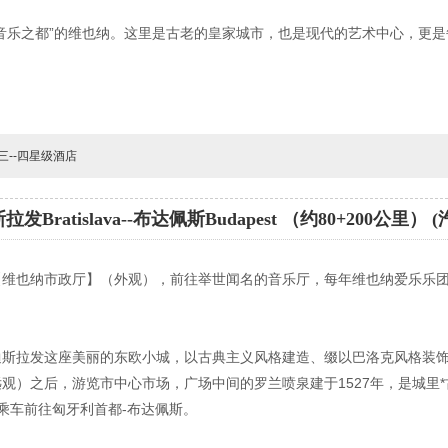
音乐之都”的维也纳。这里是古老的皇家城市，也是现代的艺术中心，更是
三--四星级酒店
发Bratislava--布达佩斯Budapest （约80+200公里） (
【维也纳市政厅】（外观），前往举世闻名的音乐厅，每年维也纳爱乐乐
迪斯拉发这座美丽的东欧小城，以古典主义风格建造、缀以巴洛克风格装
观）之后，游览市中心市场，广场中间的罗兰喷泉建于1527年，是城里
后乘车前往匈牙利首都-布达佩斯。