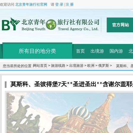
欢迎访问
北京青年旅行社官网
请
登 录
|
注 册
所有目的地分类
首页
出境游
国内游
北
网站首页 >
旅游线路 >
出境旅游 >
欧洲 >
俄罗斯 >
您当前所处的位置：
莫斯科、圣
莫斯科、圣彼得堡7天**圣进圣出**含谢尔盖