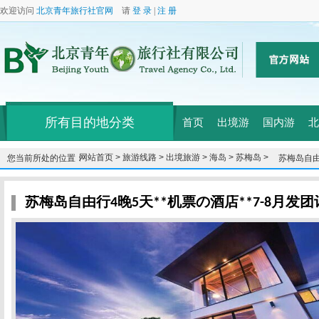
欢迎访问
北京青年旅行社官网
请
登 录
|
注 册
所有目的地分类
首页
出境游
国内游
北
网站首页 >
旅游线路 >
出境旅游 >
海岛 >
苏梅岛 >
您当前所处的位置：
苏梅岛自由
苏梅岛自由行4晚5天**机票の酒店**7-8月发