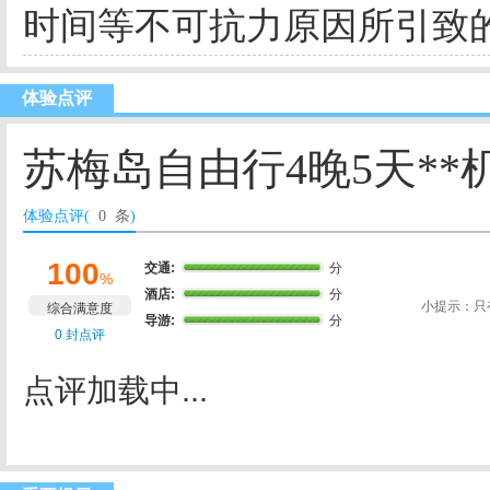
时间等不可抗力原因所引致
体验点评
苏梅岛自由行4晚5天**
体验点评(
0 条
)
100
交通:
分
%
酒店:
分
小提示：只
综合满意度
导游:
分
0 封点评
点评加载中...