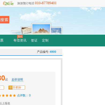
010-87789401
旅游预订电话
票
有偿资讯
签证
定制
产品编号:
4900
80
起
起价说明
分
0 积分
点评数： 0
以上报名