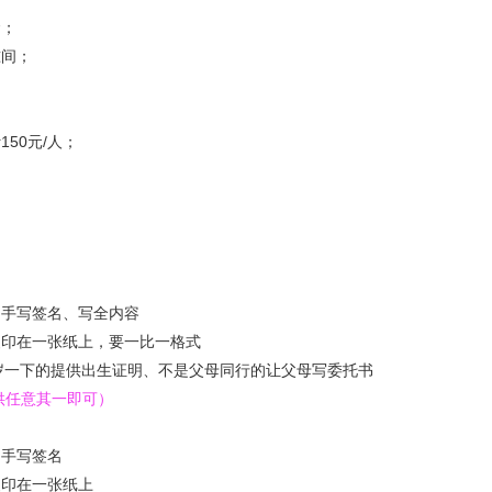
金；
准间；
50元/人；
自手写签名、写全内容
复印在一张纸上，要一比一格式
几岁一下的提供出生证明、不是父母同行的让父母写委托书
供
任意其
一即可）
自手写签名
复印在一张纸上