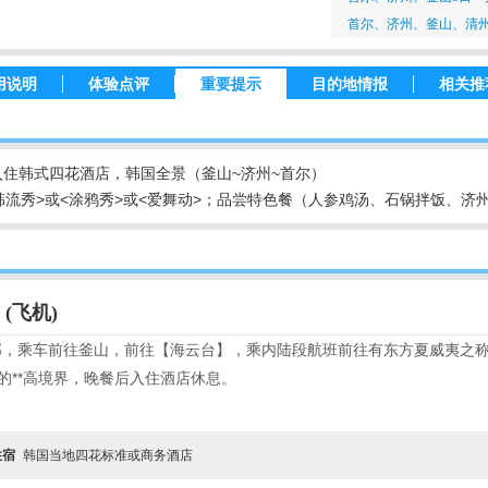
首尔、济州、釜山、清州
用说明
体验点评
重要提示
目的地情报
相关推
住韩式四花酒店，韩国全景（釜山~济州~首尔）
流秀>或<涂鸦秀>或<爱舞动>；品尝特色餐（人参鸡汤、石锅拌饭、济
(飞机)
邱，乘车前往釜山，前往【海云台】，乘内陆段航班前往有东方夏威夷之
术的**高境界，晚餐后入住酒店休息。
住宿
韩国当地四花标准或商务酒店