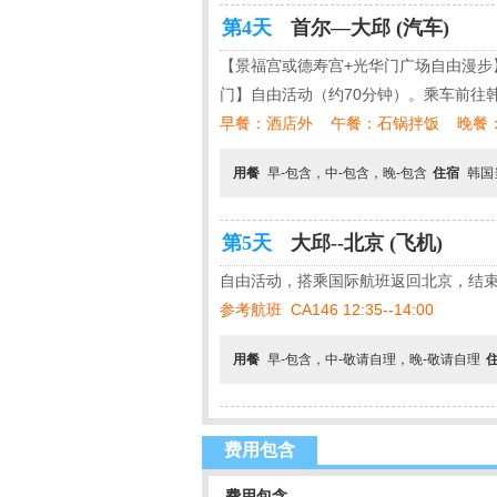
第4天
首尔—大邱 (汽车)
【景福宫或德寿宫+光华门广场自由漫步
门】自由活动（约70分钟）。乘车前往
早餐：酒店外 午餐：石锅拌饭 晚餐
用餐
早-包含，中-包含，晚-包含
住宿
韩国
第5天
大邱--北京 (飞机)
自由活动，搭乘国际航班返回北京，结
参考航班 CA146 12:35--14:00
用餐
早-包含，中-敬请自理，晚-敬请自理
费用包含
费用包含