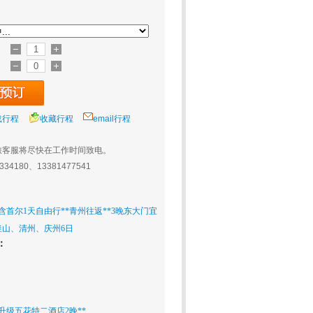
载行程
收藏行程
email行程
旅客服将尽快在工作时间致电。
0334180、13381477541
*含首尔1天自由行**青州往返**3晚东大门宜
釜山、清州、庆州6日
：
升级五花特二酒店2晚**