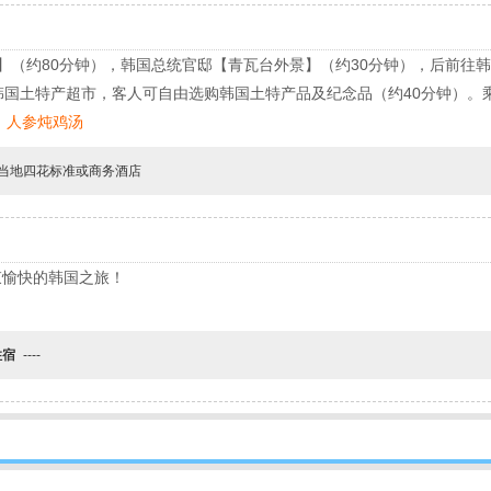
】（约80分钟），韩国总统官邸【青瓦台外景】（约30分钟），后前往
韩国土特产超市，客人可自由选购韩国土特产品及纪念品（约40分钟）。
：人参炖鸡汤
当地四花标准或商务酒店
束愉快的韩国之旅！
住宿
----