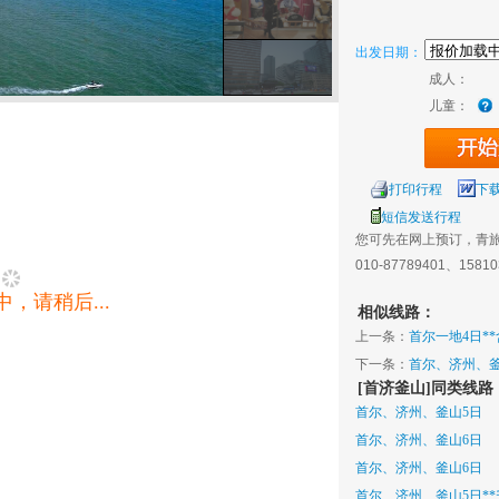
出发日期：
成人：
儿童：
打印行程
下
短信发送行程
您可先在网上预订，青
010-87789401、1581
，请稍后...
相似线路：
上一条：
首尔一地4日*
必思
下一条：
首尔、济州、
[首济釜山]同类线路
首尔、济州、釜山5日
首尔、济州、釜山6日
首尔、济州、釜山6日
首尔、济州、釜山5日**