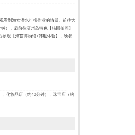
以观看到海女潜水打捞作业的情景。前往大
分钟），后前往济州岛特色【桔园拍照】
后参观【海苔博物馆+韩服体验】，晚餐
），化妆品店（约40分钟），珠宝店（约