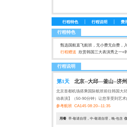
行程特色
行程说明
费
行程特色
甄选国航直飞航班，无小费无自费，入
行程赠送
欣赏韩国三大表演秀之一<韩
行程说明
第1天
北京--大邱—釜山--济州 
北京首都机场搭乘国际航班前往韩国大
动表演】（50-90分钟）让您享受到艺
参考航班 CA145 08:20--11:35
用餐
早-敬请自理，中-敬请自理，晚-包含