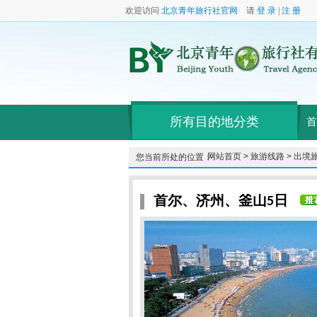
欢迎访问
北京青年旅行社官网
请
登 录
|
注 册
所有目的地分类
首
网站首页 >
旅游线路 >
出境旅
您当前所处的位置：
首尔、济州、釜山5日