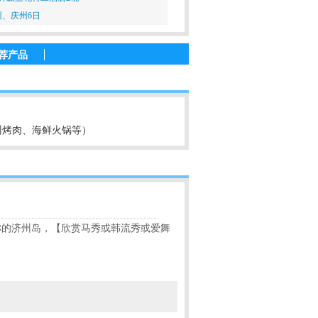
、庆州6日
荐产品
州烤肉、海鲜火锅等）
称的济州岛，【欣赏马秀或韩流秀或爱舞