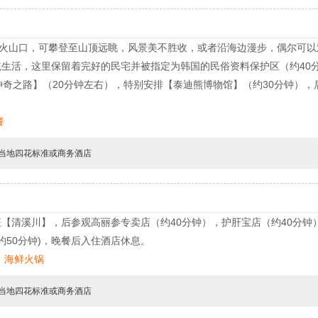
的火山口，可攀登至山顶远眺，风景美不胜收，或者沿海边漫步，偶尔可
生活，这里保留着完好的民宅并被指定为韩国的民俗资料保护区（约40
神奇之路】（20分钟左右），特别安排【泰迪熊博物馆】（约30分钟），
餐
当地四花标准或商务酒店
【清溪川】，后参观高丽参专卖店（约40分钟），护肝宝店（约40分钟
约50分钟)，晚餐后入住酒店休息。
：海鲜火锅
当地四花标准或商务酒店