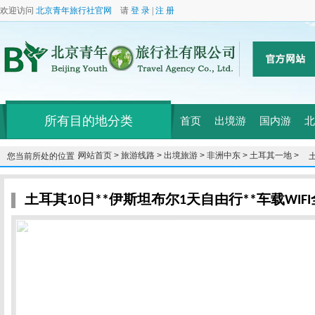
欢迎访问
北京青年旅行社官网
请
登 录
|
注 册
所有目的地分类
首页
出境游
国内游
北
网站首页 >
旅游线路 >
出境旅游 >
非洲中东 >
土耳其一地 >
您当前所处的位置：
土耳其10日**伊斯坦布尔1天自由行**车载WIF