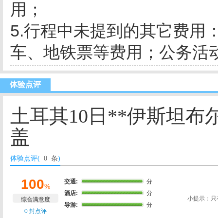
用；
5.行程中未提到的其它费用
车、地铁票等费用；公务活
体验点评
土耳其10日**伊斯坦布尔
盖
体验点评(
0 条
)
100
交通:
分
%
酒店:
分
小提示：只
综合满意度
导游:
分
0 封点评