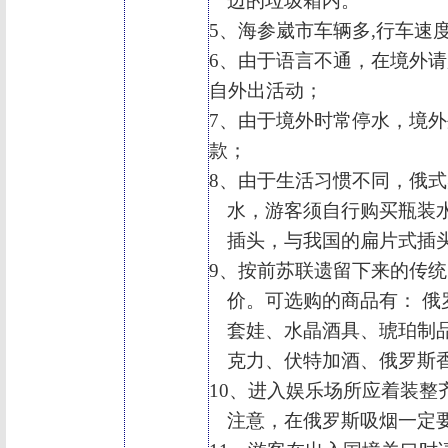
边的垃圾箱内。
5
、海参崴市车辆多
,
行车速
6
、由于语言不通，在境外请
自外出活动；
7
、由于境外时常停水，境外
款；
8
、由于生活习惯不同，俄式
水，游客须自行购买瓶装
插头，与我国的扁片式插
9
、按前苏联遗留下来的传统
价。可选购的商品有： 
套娃、水晶酒具、琥珀制
克力、伏特加酒、俄罗斯
10
、进入娱乐场所应着装整
注意，在俄罗斯吸烟一定