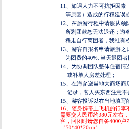
11
、如遇人力不可抗拒因素
等原因）造成的行程延误
12
、
在旅游行程中请服从领
所剩团款恕无法退还；游
程走自行离团者，我社有
13
、游客自报名申请旅游之
为团费的
40%,
当天退团者
14
、为协调团队整体住宿情
或补单人房差处理；
15
、在海参崴当地大商场商
记录，客人买东西注意不
15
、游客投诉以在当地填写的
16
、随身携带上飞机的行李
需要交人民币约
380
元左右，
客，回团时请您自备
4000
卢
（
50*40*20cm
）