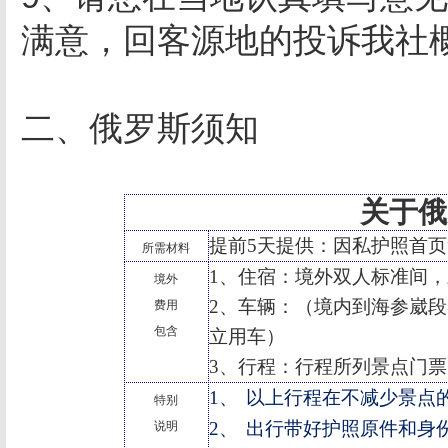
满意，回客源地的投诉我社
二、俄罗斯须知
关于俄
提前
5
天提供：因私护照首页
所需材料
1
、住宿：境外双人标准间，
境外
2
、车辆：（境内到海参崴段
费用
包含
立用车）
3
、行程：行程所列景点门票
1、
以上行程在不减少景点
特别
2、
出行带好护照原件和身
说明