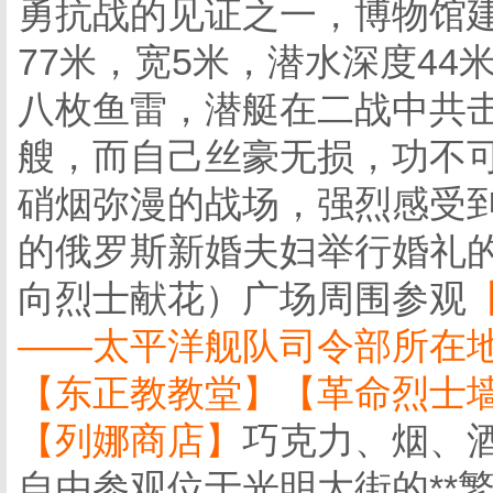
勇抗战的见证之一，博物馆
77米，宽5米，潜水深度4
八枚鱼雷，潜艇在二战中共
艘，而自己丝豪无损，功不
硝烟弥漫的战场，强烈感受到
的俄罗斯新婚夫妇举行婚礼
向烈士献花）广场周围参观
——太平洋舰队司令部所在
【东正教教堂】【革命烈士
【列娜商店】
巧克力、烟、
自由参观位于光明大街的**