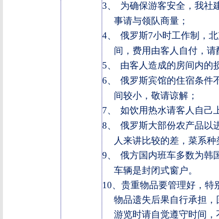
3、
为确保游客安全，我社
事请与领队商量；
4、
俄罗斯
7
小时工作制，北
间，费用由客人自付，请
5、
由客人造成的房间内的
6、
俄罗斯宾馆的住宿条件
间较小，敬请谅解；
7、
如饮用热水请客人自己
8、
俄罗斯大部份农产品以
人来讲比较的差，菜系种
9、
俄方国内班车多数为韩
车辆是封闭式窗户。
10、
贵重物品要管理好，特
物品遗失后果自行承担，
游览时请自觉遵守时间，