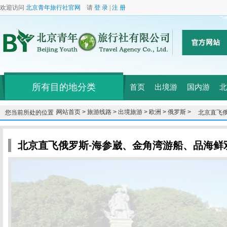
欢迎访问
北京青年旅行社官网
请
登 录
|
注 册
所有目的地分类
首页
出境游
国内游
北
网站首页 >
旅游线路 >
出境旅游 >
欧洲 >
俄罗斯 >
您当前所处的位置：
北京直飞
日
北京直飞俄罗斯-海参崴、金角湾游船、品海鲜