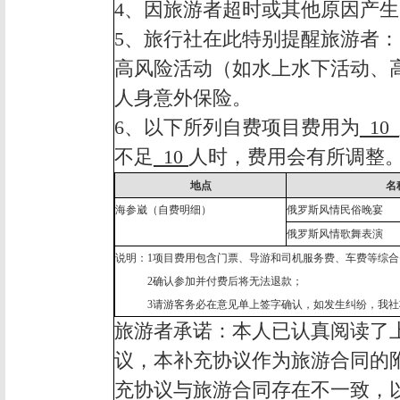
4
、因旅游者超时或其他原因产生
5
、旅行社在此特别提醒旅游者：
高风险活动（如水上水下活动、
人身意外保险。
6
、以下所列自费项目费用为
_10_
不足
_10
人时，费用会有所调整
地点
名
海参崴（自费明细）
俄罗斯风情民俗晚宴
俄罗斯风情歌舞表演
说明：
1
项目费用包含门票、导游和司机服务费、车费等综合
2
确认参加并付费后将无法退款；
3
请游客务必在意见单上签字确认，如发生纠纷，我社
旅游者承诺：本人已认真阅读了
议，本补充协议作为旅游合同的
充协议与旅游合同存在不一致，