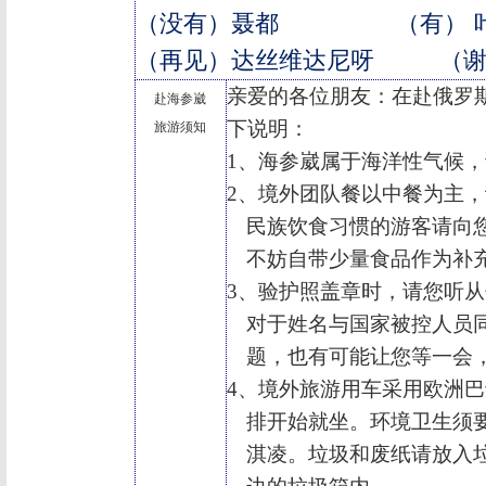
（没有）聂都
（有） 
（再见）达丝维达尼呀
（
亲爱的各位朋友：在赴俄罗
赴海参崴
下说明：
旅游须知
1
、海参崴属于海洋性气候，
2
、境外团队餐以中餐为主，
民族饮食习惯的游客请向
不妨自带少量食品作为补
3
、验护照盖章时，请您听从
对于姓名与国家被控人员
题，也有可能让您等一会
4
、境外旅游用车采用欧洲巴
排开始就坐。环境卫生须
淇凌。垃圾和废纸请放入