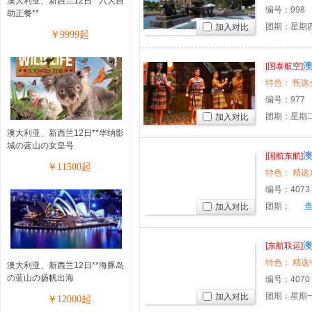
澳大利亚、新西兰12日**六大自
编号：
998
助正餐**
团期：星期四
加入对比
￥
9999
起
澳
[国泰航空]
编号：
977
团期：星期二
加入对比
澳大利亚、新西兰12日**华纳影
城の蓝山の女皇号
澳
[国航东航]
￥
11500
起
编号：
4073
团期：
加入对比
澳
[东航联运]
澳大利亚、新西兰12日**海豚岛
の蓝山の扬帆出海
编号：
4070
团期：星期一
加入对比
￥
12000
起