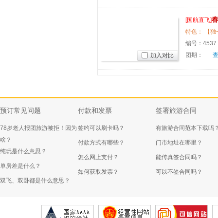
[国航直飞]
编号：
4537
团期：
加入对比
预订常见问题
付款和发票
签署旅游合同
78岁老人报团旅游被拒！因为
签约可以刷卡吗？
有旅游合同范本下载吗
啥？
付款方式有哪些？
门市地址在哪里？
纯玩是什么意思？
怎么网上支付？
能传真签合同吗？
单房差是什么？
如何获取发票？
可以不签合同吗？
双飞、双卧都是什么意思？