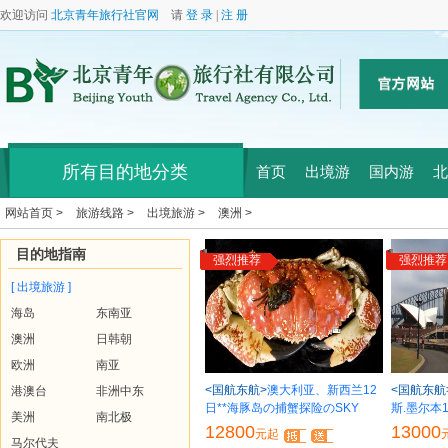
欢迎访问
北京青年旅行社官网
请
登 录
|
注 册
所有目的地分类
首页
出境游
国内游
北
网站首页 >
旅游线路 >
出境旅游 >
澳洲 >
目的地指南
强烈推荐
强烈推荐
[ 出境旅游 ]
海岛
东南亚
澳洲
日韩朝
欧洲
南亚
<国航东航>
澳大利亚、新西兰12
<国航东航
港澳台
非洲中东
日**海豚岛の捕蟹探险のSKY
斯.墨尔本
美洲
南北极
12800
13000
元起
马尔代夫