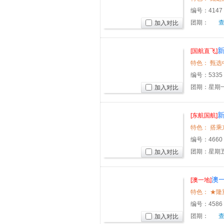
编号：
4147
团期：
加入对比
[国航直飞]
编号：
5335
团期：星期一
加入对比
新
[东航国航]
编号：
4660
团期：星期五
加入对比
澳
[澳一地]
SHOWBO
特色： ★隆
编号：
4586
团期：
加入对比