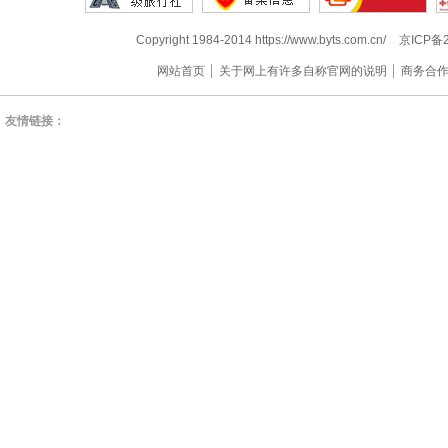
Copyright 1984-2014 https://www.byts.com.cn/
京ICP备2
网站首页
关于网上有许多自称官网的说明
商务合
友情链接：