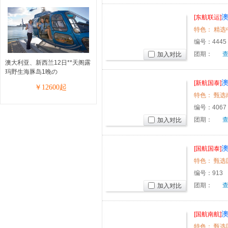
澳
[东航联运]
编号：
4445
团期：
加入对比
澳大利亚、新西兰12日**天阁露
玛野生海豚岛1晚の
澳
[新航国泰]
￥
12600
起
编号：
4067
团期：
加入对比
澳
[国航国泰]
编号：
913
团期：
加入对比
澳
[国航南航]