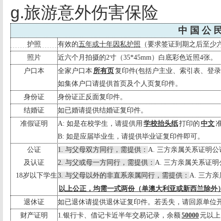
g.旅游意外伤害保险
中 国 公 
护照
有效的
五年或十年因私护照
（要求签证到期之后至少
照片
近六个月拍摄的
2
寸（
35*45mm
）白底彩色近照
4
张。
户口本
全家户口本
所有页
复印件
(
包括户主业、索引表、登录
如集体户口请提供首页及个人页复印件。
身份证
身份证正反面复印件。
结婚证
如已婚请提供结婚证复印件。
准假证明
A:
如是在校学生，请提供用
学校抬头纸
打印的
中文
B:
如是应届毕业生，请提供毕业证复印件即可。
公证
1.
与父母双方同行，需提供：
A.
三方亲属关系证明公
及认证
2.
与父或母一方同行，需提供：
A.
三方亲属关系证明
18
岁以下学生
3.
与父母以外的非直系亲属同行，需提供：
A.
三方亲
以上公正，均需一式两份（单澳大利亚或新西兰除外
退休证
如已退休请提供退休证复印件。若丢失，请回原单位
财产证明
1.
银行卡、借记卡近半年交易记录，余额
50000
元以上