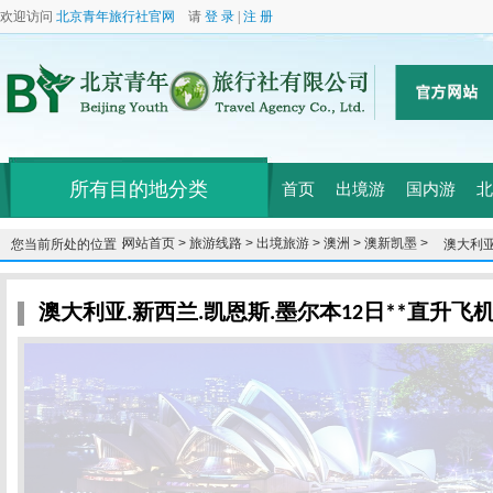
欢迎访问
北京青年旅行社官网
请
登 录
|
注 册
所有目的地分类
首页
出境游
国内游
北
网站首页 >
旅游线路 >
出境旅游 >
澳洲 >
澳新凯墨 >
您当前所处的位置：
澳大利亚
金海岸*
澳大利亚.新西兰.凯恩斯.墨尔本12日**直升飞