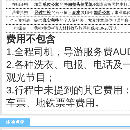
在职证明
加盖
单位公章
的
空白抬头信函纸
4
张或者按照样本打
营业执照
经过年检
的营业执照
副本
复印件
加盖公章
；事业单
个人资料表
提供
真实完整
的个人资料表，尤其注意
单位电话的真
担保金
我社根据申请人材料收取旅游担保金
10-20
万
/
人。
费用不包含
1.全程司机，导游服务费AUD
2.各种洗衣、电报、电话及
观光节目；
3.行程中未提到的其它费用
车票、地铁票等费用。
体验点评