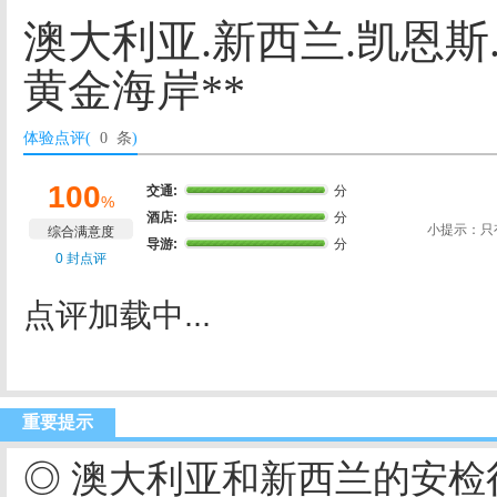
澳大利亚.新西兰.凯恩斯
黄金海岸**
体验点评(
0 条
)
100
交通:
分
%
酒店:
分
小提示：只
综合满意度
导游:
分
0 封点评
点评加载中...
重要提示
◎ 澳大利亚和新西兰的安