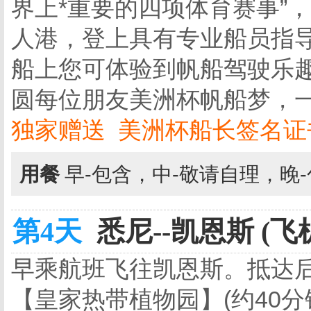
界上*重要的四项体育赛事”
人港，登上具有专业船员指
船上您可体验到帆船驾驶乐
圆每位朋友美洲杯帆船梦，一
独家赠送 美洲杯船长签名证
用餐
早-包含，中-敬请自理，晚
第4天
悉尼--凯恩斯 (飞
早乘航班飞往凯恩斯。抵达
【皇家热带植物园】(约40分