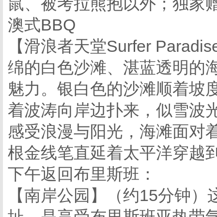
鼠、被考拉熊抱以外；独家
澳式BBQ
【滑浪者天堂Surfer Par
绵的白色沙滩、湛蓝透明的
魅力。银白色的沙滩顺着坡
着波涛向岸边扑来，似雪波
感受浪漫与阳光，海滩面对
根金线笔直延着太平洋穿越
下午返回布里斯班：
【南岸公园】（约15分钟）
址，是享受布里斯班亚热带气