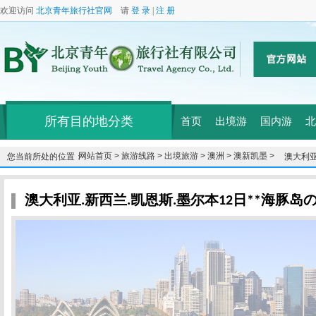
欢迎访问
北京青年旅行社官网
请
登 录
|
注 册
所有目的地分类
首页
出境游
国内游
北
网站首页 >
旅游线路 >
出境旅游 >
澳洲 >
澳新凯墨 >
您当前所处的位置：
澳大利亚
海**
澳大利亚.新西兰.凯恩斯.墨尔本12日**海豚岛